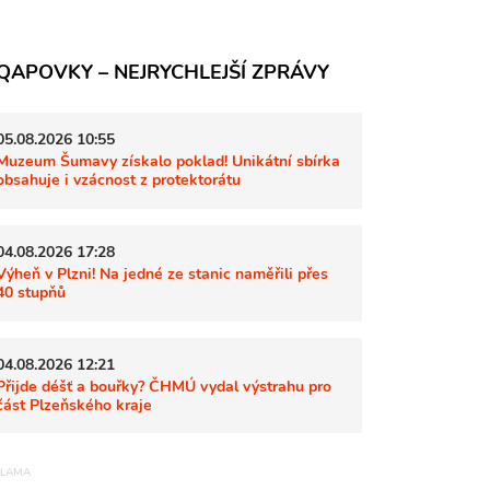
QAPOVKY – NEJRYCHLEJŠÍ ZPRÁVY
05.08.2026 10:55
Muzeum Šumavy získalo poklad! Unikátní sbírka
obsahuje i vzácnost z protektorátu
04.08.2026 17:28
Výheň v Plzni! Na jedné ze stanic naměřili přes
40 stupňů
04.08.2026 12:21
Přijde déšť a bouřky? ČHMÚ vydal výstrahu pro
část Plzeňského kraje