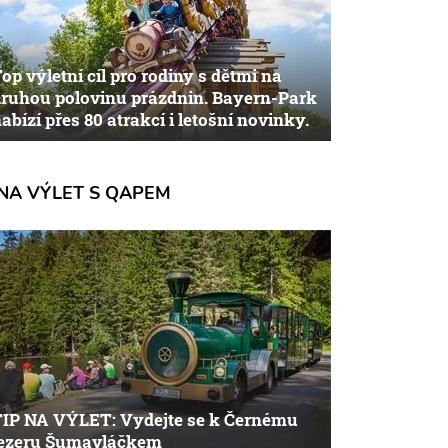
op výletní cíl pro rodiny s dětmi na
ruhou polovinu prázdnin. Bayern-Park
abízí přes 80 atrakcí i letošní novinky.
NA VÝLET S QAPEM
TIP NA VÝLET: Vydejte se k Černému
jezeru Šumavláčkem