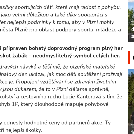
sítky sportujících dětí, které mají radost z pohybu.
ko velmi důležitou a také díky spolupráci s
et nejlepší podmínky k tomu, aby v Plzni mohly
T
d
 města Plzně pro oblast podpory sportu, mládeže a
n
i připraven bohatý doprovodný program plný her
askot žabák – neodmyslitelný symbol celých her.
zdravých návyků a těší mě, že plzeňské mateřské
inálový den ukázal, jak moc děti soutěžení prožívají
kce je. Propojení vzdělávání se zdravým životním
hry jsou důkazem, že to v Plzni děláme správně,“
olství a cestovního ruchu Lucie Kantorová s tím, že
 Pohyb 1P, který dlouhodobě mapuje pohybové
y odnesly hodnotné ceny od partnerů akce. Ty
ři nejlepší školky.