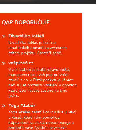
QAP DOPORUČUJE
Divadélko JoNáš
Divadélko JoNáš je baštou
amatérského divadla a vývěsním
štítem projektu Amatéři sobě.
vošplzeň.cz
Vyšší odborná škola zdravotnická,
managementu a veřejnosprávních
studií, s.r.o. v Plzni poskytuje již více
než 30 let profesní vzdělání v oborech,
které jsou vysoce žádané na trhu
práce.
Yoga Ateliér
Yoga Ateliér nabízí širokou škálu lekcí
a kurzů, které vám pomohou
odpočinout si, získat novou energii a
podpořit vaše fyzické i psychické