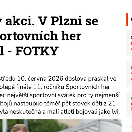
v akci. V Plzni se
portovních her
l - FOTKY
 středu 10. června 2026 doslova praskal ve
kolepé finále 11. ročníku Sportovních her
c největší sportovní svátek pro ty nejmenší
bojů nastoupilo téměř pět stovek dětí z 21
a neskutečná a malí atleti bojovali jako lvi.