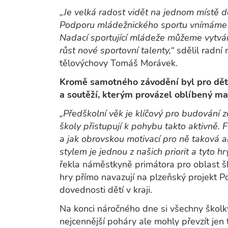
„Je velká radost vidět na jednom místě de
Podporu mládežnického sportu vnímáme ja
Nadací sportující mládeže můžeme vytvář
růst nové sportovní talenty,“
sdělil radní
tělovýchovy Tomáš Morávek.
Kromě samotného závodění byl pro dět
a soutěží, kterým provázel oblíbený m
„Předškolní věk je klíčový pro budování 
školy přistupují k pohybu takto aktivně. F
a jak obrovskou motivací pro ně taková a
stylem je jednou z našich priorit a tyto 
řekla náměstkyně primátora pro oblast šk
hry přímo navazují na plzeňský projekt
dovednosti dětí v kraji.
Na konci náročného dne si všechny školk
nejcennější poháry ale mohly převzít jen t