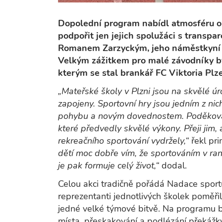
Dopolední program nabídl atmosféru op
podpořit jen jejich spolužáci s transpa
Romanem Zarzyckým, jeho náměstkyní 
Velkým zážitkem pro malé závodníky b
kterým se stal brankář FC Viktoria Plze
„Mateřské školy v Plzni jsou na skvělé úro
zapojeny. Sportovní hry jsou jedním z nic
pohybu a novým dovednostem. Poděkování 
které předvedly skvělé výkony. Přeji jim,
rekreačního sportování vydržely,“
řekl pr
dětí moc dobře vím, že sportováním v ran
je pak formuje celý život,“
dodal.
Celou akci tradičně pořádá Nadace sport
reprezentanti jednotlivých školek poměřili
jedné velké týmové bitvě. Na programu b
místa, přeskakování a podlézání překážky