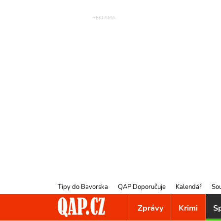
Tipy do Bavorska
QAP Doporučuje
Kalendář
So
Zprávy
Krimi
S