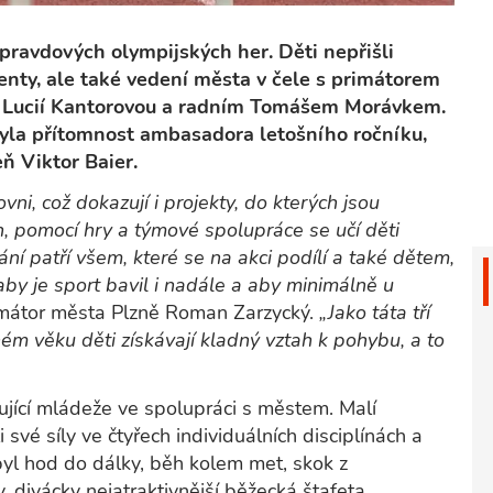
ravdových olympijských her. Děti nepřišli
renty, ale také vedení města v čele s primátorem
Lucií Kantorovou a radním Tomášem Morávkem.
yla přítomnost ambasadora letošního ročníku,
ň Viktor Baier.
vni, což dokazují i projekty, do kterých jsou
h, pomocí hry a týmové spolupráce se učí děti
patří všem, které se na akci podílí a také dětem,
 aby je sport bavil i nadále a aby minimálně u
imátor města Plzně Roman Zarzycký.
„Jako táta tří
ém věku děti získávají kladný vztah k pohybu, a to
ující mládeže ve spolupráci s městem. Malí
 své síly ve čtyřech individuálních disciplínách a
yl hod do dálky, běh kolem met, skok z
, divácky nejatraktivnější běžecká štafeta