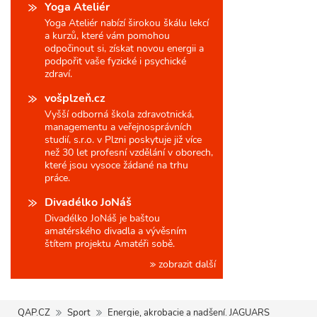
Yoga Ateliér
Yoga Ateliér nabízí širokou škálu lekcí
a kurzů, které vám pomohou
odpočinout si, získat novou energii a
podpořit vaše fyzické i psychické
zdraví.
vošplzeň.cz
Vyšší odborná škola zdravotnická,
managementu a veřejnosprávních
studií, s.r.o. v Plzni poskytuje již více
než 30 let profesní vzdělání v oborech,
které jsou vysoce žádané na trhu
práce.
Divadélko JoNáš
Divadélko JoNáš je baštou
amatérského divadla a vývěsním
štítem projektu Amatéři sobě.
zobrazit další
QAP.CZ
Sport
Energie, akrobacie a nadšení. JAGUARS