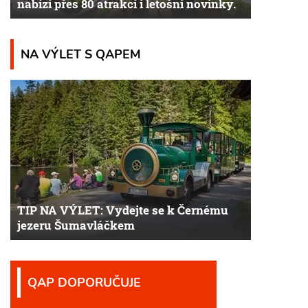
nabízí přes 80 atrakcí i letošní novinky.
NA VÝLET S QAPEM
TIP NA VÝLET: Vydejte se k Černému
jezeru Šumavláčkem
QAP DOPORUČUJE