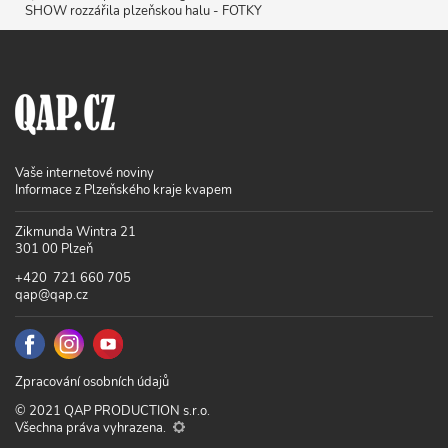
SHOW rozzářila plzeňskou halu - FOTKY
Vaše internetové noviny
Informace z Plzeňského kraje kvapem
Zikmunda Wintra 21
301 00 Plzeň
+420 721 660 705
qap@qap.cz
Zpracování osobních údajů
© 2021 QAP PRODUCTION s.r.o.
Všechna práva vyhrazena.