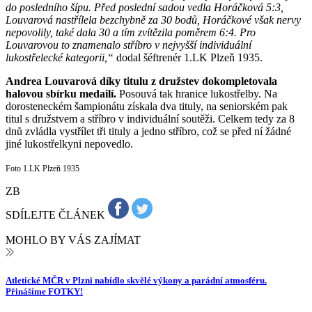
do posledního šípu. Před poslední sadou vedla Horáčková 5:3,
Louvarová nastřílela bezchybně za 30 bodů, Horáčkové však nervy
nepovolily, také dala 30 a tím zvítězila poměrem 6:4. Pro
Louvarovou to znamenalo stříbro v nejvyšší individuální
lukostřelecké kategorii,“
dodal šéftrenér 1.LK Plzeň 1935.
Andrea Louvarová díky titulu z družstev dokompletovala
halovou sbírku medailí.
Posouvá tak hranice lukostřelby. Na
dorosteneckém šampionátu získala dva tituly, na seniorském pak
titul s družstvem a stříbro v individuální soutěži. Celkem tedy za 8
dnů zvládla vystřílet tři tituly a jedno stříbro, což se před ní žádné
jiné lukostřelkyni nepovedlo.
Foto 1.LK Plzeň 1935
ZB
SDÍLEJTE ČLÁNEK
MOHLO BY VÁS ZAJÍMAT
Atletické MČR v Plzni nabídlo skvělé výkony a parádní atmosféru.
Přinášíme FOTKY!