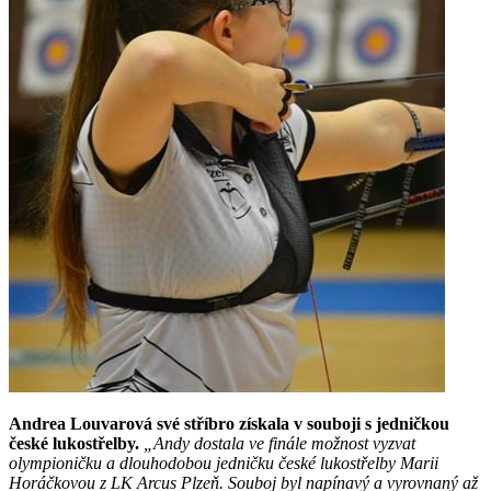
Andrea Louvarová své stříbro získala v souboji s jedničkou
české lukostřelby.
„Andy dostala ve finále možnost vyzvat
olympioničku a dlouhodobou jedničku české lukostřelby Marii
Horáčkovou z LK Arcus Plzeň. Souboj byl napínavý a vyrovnaný až