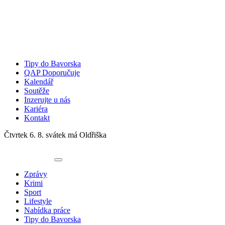
Tipy do Bavorska
QAP Doporučuje
Kalendář
Soutěže
Inzerujte u nás
Kariéra
Kontakt
Čtvrtek 6. 8.
svátek má Oldřiška
Zprávy
Krimi
Sport
Lifestyle
Nabídka práce
Tipy do Bavorska