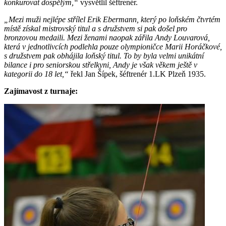
konkurovat dospělým,“
vysvětlil šéftrenér.
„Mezi muži nejlépe střílel Erik Ebermann, který po loňském čtvrtém
místě získal mistrovský titul a s družstvem si pak došel pro
bronzovou medaili. Mezi ženami naopak zářila Andy Louvarová,
která v jednotlivcích podlehla pouze olympioničce Marii Horáčkové,
s družstvem pak obhájila loňský titul. To by byla velmi unikátní
bilance i pro seniorskou střelkyni, Andy je však věkem ještě v
kategorii do 18 let,“
řekl Jan Šípek, šéftrenér 1.LK Plzeň 1935.
Zajímavost z turnaje: