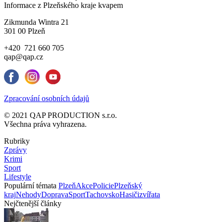
Informace z Plzeňského kraje kvapem
Zikmunda Wintra 21
301 00 Plzeň
+420 721 660 705
qap@qap.cz
Zpracování osobních údajů
© 2021 QAP PRODUCTION s.r.o.
Všechna práva vyhrazena.
Rubriky
Zprávy
Krimi
Sport
Lifestyle
Populární témata
Plzeň
Akce
Policie
Plzeňský
kraj
Nehody
Doprava
Sport
Tachovsko
Hasiči
zvířata
Nejčtenější články