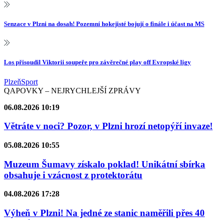
Senzace v Plzni na dosah! Pozemní hokejisté bojují o finále i účast na MS
Los přisoudil Viktorii soupeře pro závěrečné play off Evropské ligy
Plzeň
Sport
QAPOVKY – NEJRYCHLEJŠÍ ZPRÁVY
06.08.2026 10:19
Větráte v noci? Pozor, v Plzni hrozí netopýří invaze!
05.08.2026 10:55
Muzeum Šumavy získalo poklad! Unikátní sbírka
obsahuje i vzácnost z protektorátu
04.08.2026 17:28
Výheň v Plzni! Na jedné ze stanic naměřili přes 40