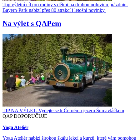
Top výletní cíl pro rodiny s dětmi na druhou polovinu prázdnin.
Bayern-Park nabízí přes 80 atrakcí i letošní novinky.
Na výlet s QAPem
TIP NA VÝLET: Vydejte se k Černému jezeru Šumavláčkem
QAP DOPORUČUJE
Yoga Ateliér
Yoga Ateliér nabízí širokou škálu lekcí a kurzů, které vám pomohou