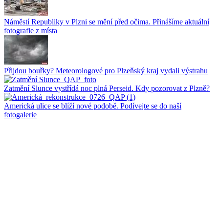
Náměstí Republiky v Plzni se mění před očima. Přinášíme aktuální
fotografie z místa
Přijdou bouřky? Meteorologové pro Plzeňský kraj vydali výstrahu
Zatmění Slunce vystřídá noc plná Perseid. Kdy pozorovat z Plzně?
Americká ulice se blíží nové podobě. Podívejte se do naší
fotogalerie