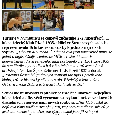
Turnaje v Nymburku se celkově zúčastnilo 272 lukostřelců. 1.
lukostřelecký klub Plzeň 1935, sídlící ve Štruncových sadech,
reprezentovalo 16 lukostřelců, což byla jedna z největších
výprav.
„Díky zisku 5 medailí, z čehož dva jsou mistrovské tituly, se
jedná o nejúspěšnější seniorské MČR v historii klubu. V
nejprestižnější divizi reflexního luku postoupilo z 1. LK Plzeň 1935
do semifinále v jednotlivcích 5 z 8 střelců a ve družstvech 3 z 8
družstev,“
řekl Jan Šípek, šéftrenér 1.LK Plzeň 1935 a dodal:
„Polovina účastníků finálových soubojů tak bylo z plzeňského
klubu, což se historicky nikdy nestalo. Předešlý rekord držela
Ostrava z roku 2011 a to 5 účastníků finále ze 16.“
Seniorské mistrovství republiky je tradičně ukázkou nejlepších
lukostřelců a díky větší vyrovnanosti výkonů než ve venkovních
disciplínách i nejvíce napínavých soubojů.
„Náš klub vyslal do
bojů dva týmy mužů a dva týmy žen, kdy polovina těchto střelců je
ještě dorosteneckého věku, ale výkonnostně jsou již schopni