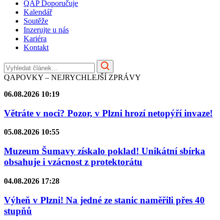
QAP Doporučuje
Kalendář
Soutěže
Inzerujte u nás
Kariéra
Kontakt
QAPOVKY – NEJRYCHLEJŠÍ ZPRÁVY
06.08.2026 10:19
Větráte v noci? Pozor, v Plzni hrozí netopýří invaze!
05.08.2026 10:55
Muzeum Šumavy získalo poklad! Unikátní sbírka
obsahuje i vzácnost z protektorátu
04.08.2026 17:28
Výheň v Plzni! Na jedné ze stanic naměřili přes 40
stupňů