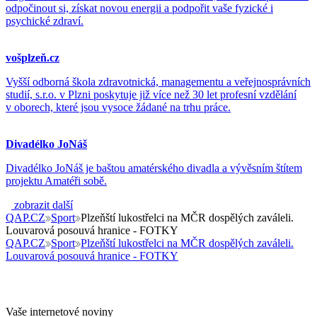
odpočinout si, získat novou energii a podpořit vaše fyzické i
psychické zdraví.
vošplzeň.cz
Vyšší odborná škola zdravotnická, managementu a veřejnosprávních
studií, s.r.o. v Plzni poskytuje již více než 30 let profesní vzdělání
v oborech, které jsou vysoce žádané na trhu práce.
Divadélko JoNáš
Divadélko JoNáš je baštou amatérského divadla a vývěsním štítem
projektu Amatéři sobě.
zobrazit další
QAP.CZ
Sport
Plzeňští lukostřelci na MČR dospělých zaváleli.
Louvarová posouvá hranice - FOTKY
QAP.CZ
Sport
Plzeňští lukostřelci na MČR dospělých zaváleli.
Louvarová posouvá hranice - FOTKY
Vaše internetové noviny