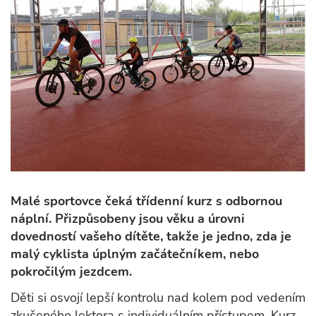
Malé sportovce čeká třídenní kurz s odbornou
náplní. Přizpůsobeny jsou věku a úrovni
dovedností vašeho dítěte, takže je jedno, zda je
malý cyklista úplným začátečníkem, nebo
pokročilým jezdcem.
Děti si osvojí lepší kontrolu nad kolem pod vedením
zkušeného lektora s individuálním přístupem. Kurz