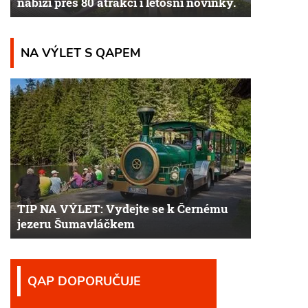
nabízí přes 80 atrakcí i letošní novinky.
NA VÝLET S QAPEM
TIP NA VÝLET: Vydejte se k Černému
jezeru Šumavláčkem
QAP DOPORUČUJE