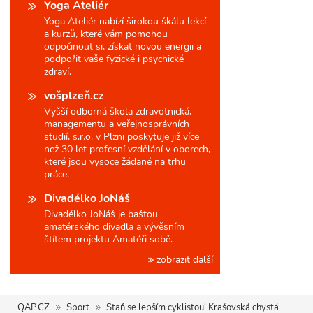
Yoga Ateliér
Yoga Ateliér nabízí širokou škálu lekcí
a kurzů, které vám pomohou
odpočinout si, získat novou energii a
podpořit vaše fyzické i psychické
zdraví.
vošplzeň.cz
Vyšší odborná škola zdravotnická,
managementu a veřejnosprávních
studií, s.r.o. v Plzni poskytuje již více
než 30 let profesní vzdělání v oborech,
které jsou vysoce žádané na trhu
práce.
Divadélko JoNáš
Divadélko JoNáš je baštou
amatérského divadla a vývěsním
štítem projektu Amatéři sobě.
zobrazit další
QAP.CZ
Sport
Staň se lepším cyklistou! Krašovská chystá