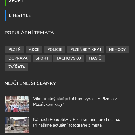
SPORT
LIFESTYLE
POPULÁRNÍ TÉMATA
PLZEŇ
AKCE
POLICIE
PLZEŇSKÝ KRAJ
NEHODY
DOPRAVA
SPORT
TACHOVSKO
HASIČI
ZVÍŘATA
NEJČTENĚJŠÍ ČLÁNKY
Víkend plný akcí je tu! Kam vyrazit v Plzni a v
Plzeňském kraji?
Náměstí Republiky v Plzni se mění před očima.
Přinášíme aktuální fotografie z místa