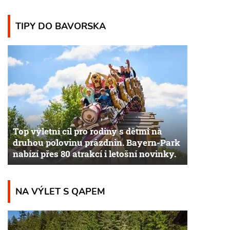
TIPY DO BAVORSKA
Top výletní cíl pro rodiny s dětmi na
druhou polovinu prázdnin. Bayern-Park
nabízí přes 80 atrakcí i letošní novinky.
NA VÝLET S QAPEM