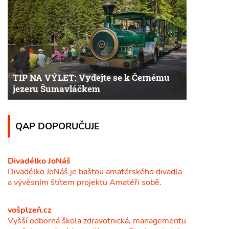
TIP NA VÝLET: Vydejte se k Černému
jezeru Šumavláčkem
QAP DOPORUČUJE
Divadélko JoNáš
Divadélko JoNáš je baštou amatérského divadla
a vývěsním štítem projektu Amatéři sobě.
vošplzeň.cz
Vyšší odborná škola zdravotnická, managementu