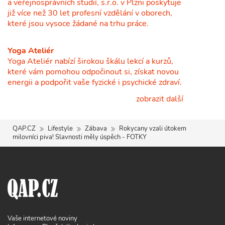
a veřejnosprávních studií, s.r.o. v Plzni poskytuje
již více než 30 let profesní vzdělání v oborech,
které jsou vysoce žádané na trhu práce.
Yoga Ateliér
Yoga Ateliér nabízí širokou škálu lekcí a kurzů,
které vám pomohou odpočinout si, získat novou
energii a podpořit vaše fyzické i psychické zdraví.
zobrazit další
QAP.CZ
Lifestyle
Zábava
Rokycany vzali útokem
milovníci piva! Slavnosti měly úspěch - FOTKY
Vaše internetové noviny