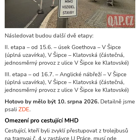
Následovat budou další dvě etapy:
II. etapa – od 15.6. – úsek Goethova – V Šipce
(úplná uzavírka), V Šipce – Klatovská (částečná,
jednosměrný provoz z ulice V Šipce ke Klatovské)
III. etapa – od 16.7. – Anglické nábřeží – V Šipce
(úplná uzavírka), V Šipce – Klatovská (částečná,
jednosměrný provoz z ulice V Šipce ke Klatovské)
Hotovo by mělo být 10. srpna 2026.
Detailně jsme
psali
ZDE
.
Omezení pro cestující MHD
Cestující, kteří byli zvyklí přestupovat z trolejbusů
na tramvaj č. 4 v zastávce U Práce, musí ode