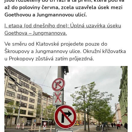
jsou rozděleny do tří fází a ta první, která potrvá
až do poloviny června, zcela uzavřela úsek mezi
Goethovou a Jungmannovou ulicí.
I. etapa (od dnešního dne): Úplná uzavírka úseku
Goethova – Jungmannova.
Ve směru od Klatovské projedete pouze do
Škroupovy a Jungmannovy ulice. Okružní křižovatka
u Prokopovy zůstává zatím průjezdná.