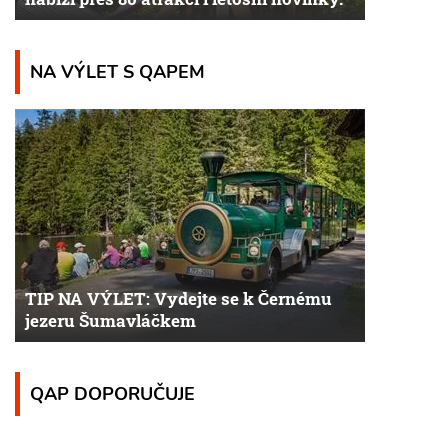
NA VÝLET S QAPEM
TIP NA VÝLET: Vydejte se k Černému
jezeru Šumavláčkem
QAP DOPORUČUJE