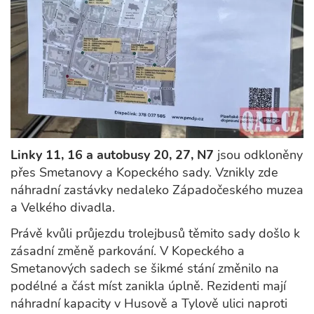
Linky 11, 16 a autobusy 20, 27, N7
jsou odkloněny
přes Smetanovy a Kopeckého sady. Vznikly zde
náhradní zastávky nedaleko Západočeského muzea
a Velkého divadla.
Právě kvůli průjezdu trolejbusů těmito sady došlo k
zásadní změně parkování. V Kopeckého a
Smetanových sadech se šikmé stání změnilo na
podélné a část míst zanikla úplně. Rezidenti mají
náhradní kapacity v Husově a Tylově ulici naproti