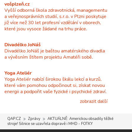
vošplzeň.cz
Vyšší odborná škola zdravotnická, managementu
a veřejnosprávních studií, s.r.o. v Plzni poskytuje
již více než 30 let profesní vzdělání v oborech,
které jsou vysoce žádané na trhu práce.
Divadélko JoNáš
Divadélko JoNáš je baštou amatérského divadla
a vývěsním štítem projektu Amatéři sobě.
Yoga Ateliér
Yoga Ateliér nabízí širokou škálu lekcí a kurzů,
které vám pomohou odpočinout si, získat novou
energii a podpořit vaše fyzické i psychické zdraví.
zobrazit další
QAP.CZ
Zprávy
AKTUÁLNĚ: Americkou obsadily těžké
stroje! Silnice se uzavřela dopravě i MHD - FOTKY