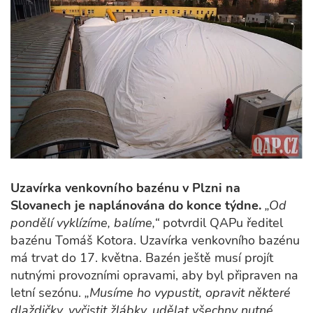
Uzavírka venkovního bazénu v Plzni na
Slovanech je naplánována do konce týdne.
„Od
pondělí vyklízíme, balíme,“
potvrdil QAPu ředitel
bazénu Tomáš Kotora. Uzavírka venkovního bazénu
má trvat do 17. května. Bazén ještě musí projít
nutnými provozními opravami, aby byl připraven na
letní sezónu.
„Musíme ho vypustit, opravit některé
dlaždičky, vyčistit žlábky, udělat všechny nutné