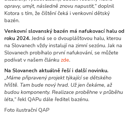
opravy, umýt, následně znovu napustit,“
doplnil
Kotora s tím, že čištění čeká i venkovní dětský
bazén.
Venkovní slovanský bazén má nafukovací halu od
roku 2024.
Jedná se o dvouplášťovou halu, kterou
na Slovanech vždy instalují na zimní sezónu. Jak na
Slovanech probíhalo první nafukování, se můžete
podívat v našem článku
zde
.
Na Slovanech aktuálně řeší i další novinku.
„Máme připravený projekt týkající se dětského
hřiště. Tam bude nový hrad. Už jen čekáme, až
budou komponenty. Realizace proběhne v průběhu
léta,“
řekl QAPu dále ředitel bazénu.
Foto ilustrační QAP