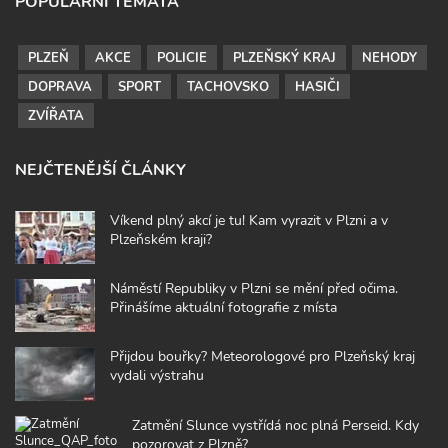
POPULÁRNÍ TÉMATA
PLZEŇ
AKCE
POLICIE
PLZEŇSKÝ KRAJ
NEHODY
DOPRAVA
SPORT
TACHOVSKO
HASIČI
ZVÍŘATA
NEJČTENĚJŠÍ ČLÁNKY
Víkend plný akcí je tu! Kam vyrazit v Plzni a v
Plzeňském kraji?
Náměstí Republiky v Plzni se mění před očima.
Přinášíme aktuální fotografie z místa
Přijdou bouřky? Meteorologové pro Plzeňský kraj
vydali výstrahu
Zatmění Slunce vystřídá noc plná Perseid. Kdy
pozorovat z Plzně?