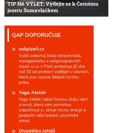
TIP NA VÝLET: Vydejte se k Černému
jezeru Šumavláčkem
QAP DOPORUČUJE
vošplzeň.cz
Vyšší odborná škola zdravotnická,
managementu a veřejnosprávních
studií, s.r.o. v Plzni poskytuje již více
než 30 let profesní vzdělání v oborech,
které jsou vysoce žádané na trhu
práce.
Yoga Ateliér
Yoga Ateliér nabízí širokou škálu lekcí
a kurzů, které vám pomohou
odpočinout si, získat novou energii a
podpořit vaše fyzické i psychické
zdraví.
Divadélko JoNáš