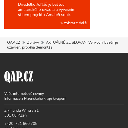
Divadélko JoNáš je baštou
amatérského divadla a vývěsním
štítem projektu Amatéři sobě.
zobrazit další
QAP.CZ
Zprávy
AKTUÁLNĚ ZE SLOVAN: Venkovní bazén je
uzavřen, probíhá demontáž
Vaše internetové noviny
Informace z Plzeňského kraje kvapem
Zikmunda Wintra 21
301 00 Plzeň
+420 721 660 705