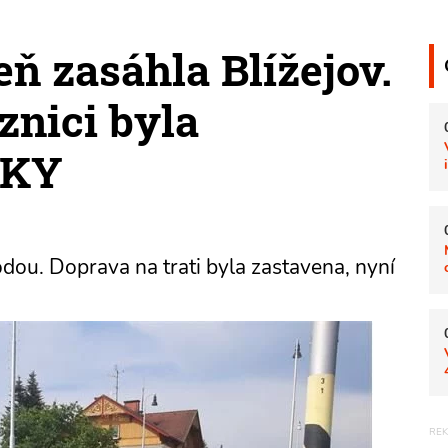
ň zasáhla Blížejov.
znici byla
TKY
odou. Doprava na trati byla zastavena, nyní