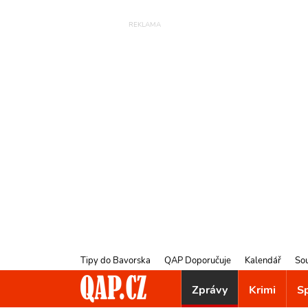
Tipy do Bavorska
QAP Doporučuje
Kalendář
So
Zprávy
Krimi
S