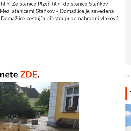
hl.n. Ze stanice Plzeň hl.n. do stanice Staňkov
y. Mezi stanicemi Staňkov - Domažlice je zavedena
Domažlice cestující přestoupí do náhradní vlakové
znete
ZDE
.