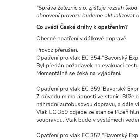
“Správa železnic s.o. zjišťuje rozsah šk
obnovení provozu budeme aktualizovat d
Co uvádí České dráhy k opatřením?
Obecné opatření v dálkové dopravě
Provoz přerušen.
Opatření pro vlak EC 354 "Bavorský Exp
Byl předán požadavek na evakuaci cestují
Momentálně se čeká na vyjádření.
Opatření pro vlak EC 359"Bavorský Expr
Z důvodu mimořádnosti ve stanici Blížejov
náhradní autobusovou dopravu, a dále v
Vlak EC 359 odjede ze stanice Plzeň hl.
soupravou. Vlak bude v systémech vede
Opatření pro vlak EC 352 "Bavorský Exp