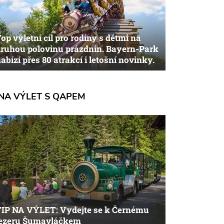
op výletní cíl pro rodiny s dětmi na
ruhou polovinu prázdnin. Bayern-Park
abízí přes 80 atrakcí i letošní novinky.
NA VÝLET S QAPEM
TIP NA VÝLET: Vydejte se k Černému
jezeru Šumavláčkem