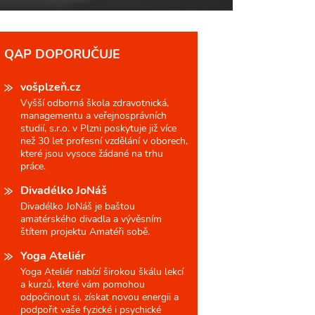
QAP DOPORUČUJE
vošplzeň.cz
Vyšší odborná škola zdravotnická,
managementu a veřejnosprávních
studií, s.r.o. v Plzni poskytuje již více
než 30 let profesní vzdělání v oborech,
které jsou vysoce žádané na trhu
práce.
Divadélko JoNáš
Divadélko JoNáš je baštou
amatérského divadla a vývěsním
štítem projektu Amatéři sobě.
Yoga Ateliér
Yoga Ateliér nabízí širokou škálu lekcí
a kurzů, které vám pomohou
odpočinout si, získat novou energii a
podpořit vaše fyzické i psychické