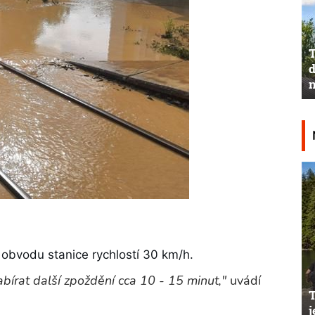
T
d
n
 obvodu stanice rychlostí 30 km/h.
írat další zpoždění cca 10 - 15 minut,"
uvádí