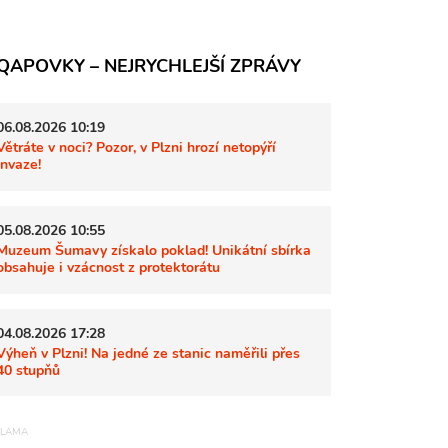
QAPOVKY – NEJRYCHLEJŠÍ ZPRÁVY
06.08.2026 10:19
Větráte v noci? Pozor, v Plzni hrozí netopýří
invaze!
05.08.2026 10:55
Muzeum Šumavy získalo poklad! Unikátní sbírka
obsahuje i vzácnost z protektorátu
04.08.2026 17:28
Výheň v Plzni! Na jedné ze stanic naměřili přes
40 stupňů