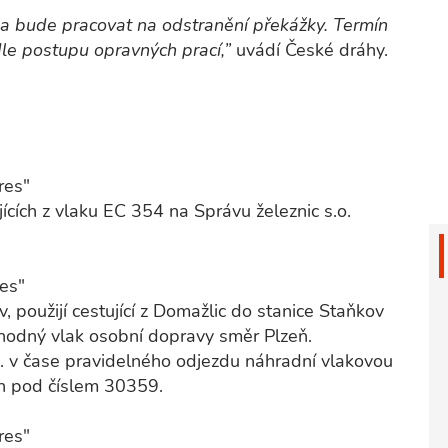
od a bude pracovat na odstranění překážky. Termín
le postupu opravných prací,”
uvádí České dráhy.
res"
cích z vlaku EC 354 na Správu železnic s.o.
es"
, použijí cestující z Domažlic do stanice Staňkov
hodný vlak osobní dopravy směr Plzeň.
n. v čase pravidelného odjezdu náhradní vlakovou
n pod číslem 30359.
res"