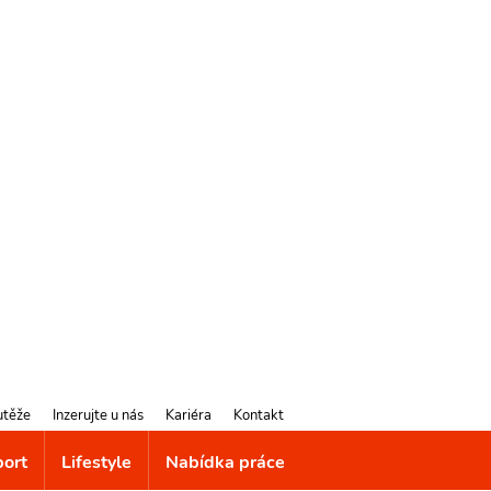
utěže
Inzerujte u nás
Kariéra
Kontakt
port
Lifestyle
Nabídka práce