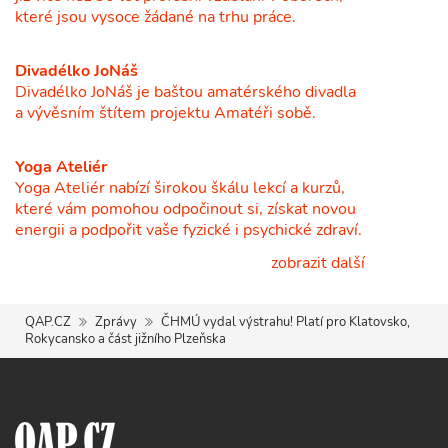
které jsou vysoce žádané na trhu práce.
Divadélko JoNáš
Divadélko JoNáš je baštou amatérského divadla
a vývěsním štítem projektu Amatéři sobě.
Yoga Ateliér
Yoga Ateliér nabízí širokou škálu lekcí a kurzů,
které vám pomohou odpočinout si, získat novou
energii a podpořit vaše fyzické i psychické zdraví.
zobrazit další
QAP.CZ
Zprávy
ČHMÚ vydal výstrahu! Platí pro Klatovsko,
Rokycansko a část jižního Plzeňska