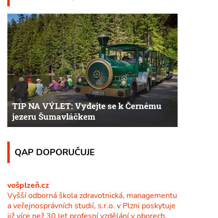
TIP NA VÝLET: Vydejte se k Černému
jezeru Šumavláčkem
QAP DOPORUČUJE
vošplzeň.cz
Vyšší odborná škola zdravotnická, managementu
a veřejnosprávních studií, s.r.o. v Plzni poskytuje
již více než 30 let profesní vzdělání v oborech,