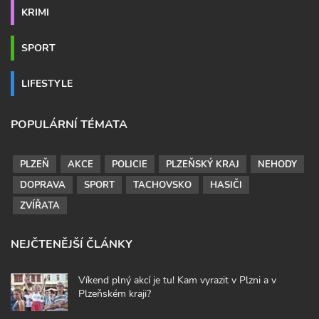
KRIMI
SPORT
LIFESTYLE
POPULÁRNÍ TÉMATA
PLZEŇ
AKCE
POLICIE
PLZEŇSKÝ KRAJ
NEHODY
DOPRAVA
SPORT
TACHOVSKO
HASIČI
ZVÍŘATA
NEJČTENĚJŠÍ ČLÁNKY
Víkend plný akcí je tu! Kam vyrazit v Plzni a v
Plzeňském kraji?