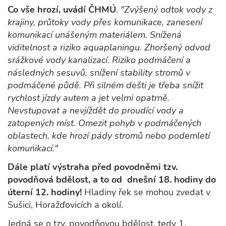
Co vše hrozí, uvádí ČHMÚ
.
"Zvýšený odtok vody z
krajiny, průtoky vody přes komunikace, zanesení
komunikací unášeným materiálem. Snížená
viditelnost a riziko aquaplaningu. Zhoršený odvod
srážkové vody kanalizací. Riziko podmáčení a
následných sesuvů, snížení stability stromů v
podmáčené půdě. Při silném dešti je třeba snížit
rychlost jízdy autem a jet velmi opatrně.
Nevstupovat a nevjíždět do proudící vody a
zatopených míst. Omezit pohyb v podmáčených
oblastech, kde hrozí pády stromů nebo podemletí
komunikací."
Dále platí výstraha před povodněmi tzv.
povodňová bdělost, a to od dnešní 18. hodiny do
úterní 12. hodiny!
Hladiny řek se mohou zvedat v
Sušici, Horažďovicích a okolí.
Jedná se o tzv. povodňovou bdělost, tedy 1.