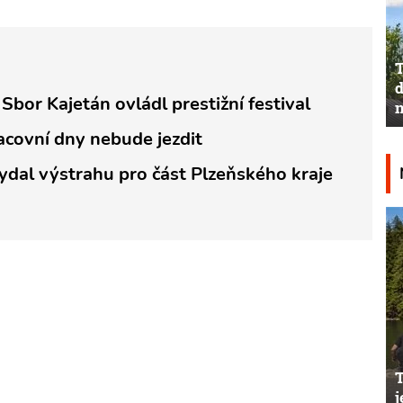
T
d
Sbor Kajetán ovládl prestižní festival
n
acovní dny nebude jezdit
ydal výstrahu pro část Plzeňského kraje