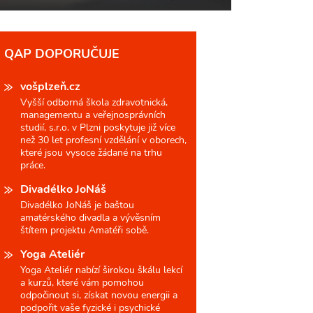
QAP DOPORUČUJE
vošplzeň.cz
Vyšší odborná škola zdravotnická,
managementu a veřejnosprávních
studií, s.r.o. v Plzni poskytuje již více
než 30 let profesní vzdělání v oborech,
které jsou vysoce žádané na trhu
práce.
Divadélko JoNáš
Divadélko JoNáš je baštou
amatérského divadla a vývěsním
štítem projektu Amatéři sobě.
Yoga Ateliér
Yoga Ateliér nabízí širokou škálu lekcí
a kurzů, které vám pomohou
odpočinout si, získat novou energii a
podpořit vaše fyzické i psychické