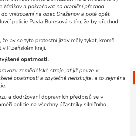
ce Mrákov a pokračovat na hraniční přechod
t do vnitrozemí na obec Draženov a poté opět
uvčí policie Pavla Burešová s tím, že by přechod
 že by se tyto protestní jízdy měly týkat, kromě
t v Plzeňském kraji.
 zvýšené opatrnosti.
provozu zemědělské stroje, ať již pouze v
ýšené opatrnosti a zbytečně neriskujte, a to zejména
ie.
vozu a dodržovaní dopravních předpisů se v
aměří policie na všechny účastníky silničního