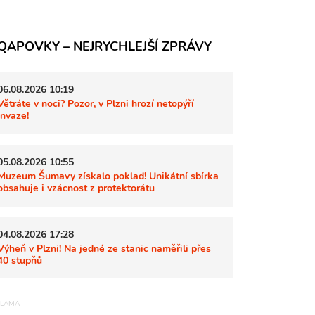
QAPOVKY – NEJRYCHLEJŠÍ ZPRÁVY
06.08.2026 10:19
Větráte v noci? Pozor, v Plzni hrozí netopýří
invaze!
05.08.2026 10:55
Muzeum Šumavy získalo poklad! Unikátní sbírka
obsahuje i vzácnost z protektorátu
04.08.2026 17:28
Výheň v Plzni! Na jedné ze stanic naměřili přes
40 stupňů