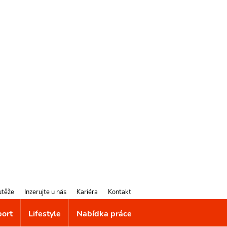
utěže
Inzerujte u nás
Kariéra
Kontakt
port
Lifestyle
Nabídka práce