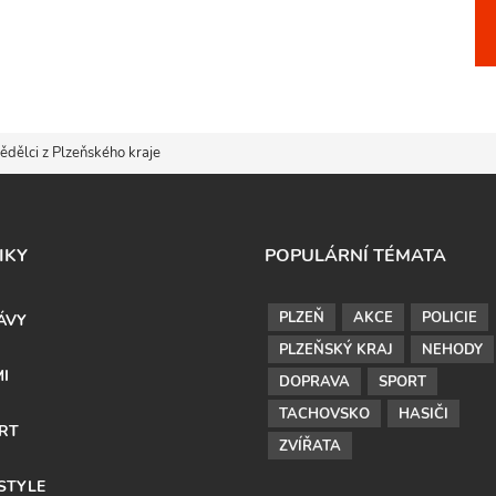
mědělci z Plzeňského kraje
IKY
POPULÁRNÍ TÉMATA
PLZEŇ
AKCE
POLICIE
ÁVY
PLZEŇSKÝ KRAJ
NEHODY
MI
DOPRAVA
SPORT
TACHOVSKO
HASIČI
RT
ZVÍŘATA
ESTYLE