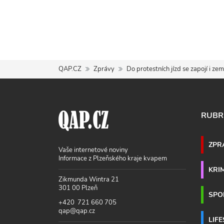
QAP.CZ
Zprávy
Do protestních jízd se zapojí i ze
RUBR
ZPR
Vaše internetové noviny
Informace z Plzeňského kraje kvapem
KRI
Zikmunda Wintra 21
301 00 Plzeň
SPO
+420 721 660 705
qap@qap.cz
LIF