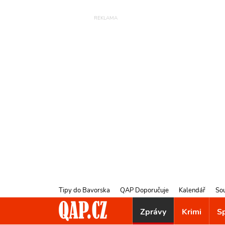
Tipy do Bavorska
QAP Doporučuje
Kalendář
So
Zprávy
Krimi
S