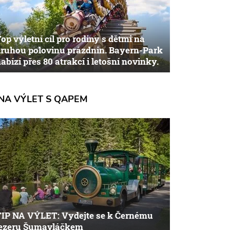
op výletní cíl pro rodiny s dětmi na
ruhou polovinu prázdnin. Bayern-Park
abízí přes 80 atrakcí i letošní novinky.
NA VÝLET S QAPEM
TIP NA VÝLET: Vydejte se k Černému
jezeru Šumavláčkem