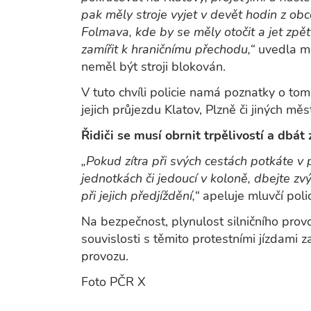
pak měly stroje vyjet v devět hodin z ob
Folmava, kde by se měly otočit a jet zpě
zamířit k hraničnímu přechodu,“
uvedla ml
neměl být stroji blokován.
V tuto chvíli policie namá poznatky o tom,
jejich průjezdu Klatov, Plzně či jiných měs
Řidiči se musí obrnit trpělivostí a dbát
„Pokud zítra při svých cestách potkáte v 
jednotkách či jedoucí v koloně, dbejte zv
při jejich předjíždění,“
apeluje mluvčí polic
Na bezpečnost, plynulost silničního pro
souvislosti s těmito protestními jízdami z
provozu.
Foto PČR X