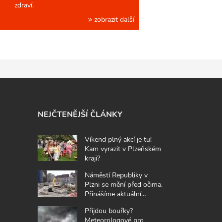
zdraví.
zobrazit další
NEJČTENĚJŠÍ ČLÁNKY
Víkend plný akcí je tu!
Kam vyrazit v Plzeňském
kraji?
Náměstí Republiky v
Plzni se mění před očima.
Přinášíme aktuální
fotografie z místa
Přijdou bouřky?
Meteorologové pro