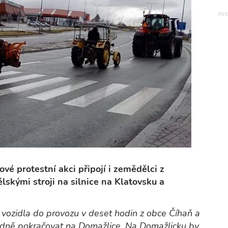
ové protestní akci připojí i zemědělci z
lskými stroji na silnice na Klatovsku a
vozidla do provozu v deset hodin z obce Číhaň a
sledně pokračovat na Domažlice. Na Domažlicku by