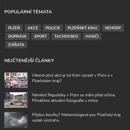
POPULÁRNÍ TÉMATA
PLZEŇ
AKCE
POLICIE
PLZEŇSKÝ KRAJ
NEHODY
DOPRAVA
SPORT
TACHOVSKO
HASIČI
ZVÍŘATA
NEJČTENĚJŠÍ ČLÁNKY
Víkend plný akcí je tu! Kam vyrazit v Plzni a v
Plzeňském kraji?
Náměstí Republiky v Plzni se mění před očima.
Přinášíme aktuální fotografie z místa
Přijdou bouřky? Meteorologové pro Plzeňský kraj
vydali výstrahu