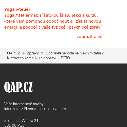
Yoga Ateliér
Yoga Ateliér nabízí širokou škálu lekcí a kurzů,
které vám pomohou odpočinout si, získat novou
energii a podpořit vaše fyzické i psychické zdraví.
zobrazit další
QAP.CZ
Zprávy
Dopravní nehoda na hlavním tahu v
Klatovech komplikuje dopravu - FOTO
Vaše internetové noviny
Informace z Plzeňského kraje kvapem
Zikmunda Wintra 21
301 00 Plzeň