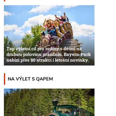
Top výletní cíl pro rodiny s dětmi na
druhou polovinu prázdnin. Bayern-Park
nabízí přes 80 atrakcí i letošní novinky.
NA VÝLET S QAPEM