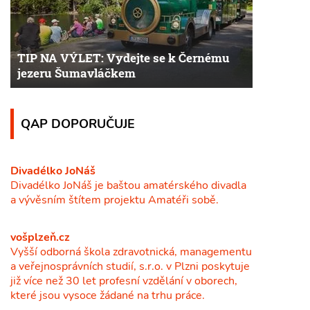
TIP NA VÝLET: Vydejte se k Černému
jezeru Šumavláčkem
QAP DOPORUČUJE
Divadélko JoNáš
Divadélko JoNáš je baštou amatérského divadla
a vývěsním štítem projektu Amatéři sobě.
vošplzeň.cz
Vyšší odborná škola zdravotnická, managementu
a veřejnosprávních studií, s.r.o. v Plzni poskytuje
již více než 30 let profesní vzdělání v oborech,
které jsou vysoce žádané na trhu práce.