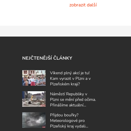
zobrazit další
NEJČTENĚJŠÍ ČLÁNKY
Víkend plný akcí je tu!
Kam vyrazit v Plzni a v
Plzeňském kraji?
Náměstí Republiky v
Plzni se mění před očima.
Přinášíme aktuální
fotografie z místa
Přijdou bouřky?
Meteorologové pro
Plzeňský kraj vydali