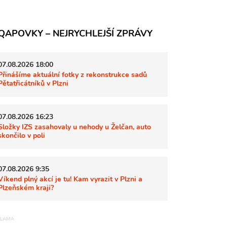
QAPOVKY – NEJRYCHLEJŠÍ ZPRÁVY
07.08.2026 18:00
Přinášíme aktuální fotky z rekonstrukce sadů
Pětatřicátníků v Plzni
07.08.2026 16:23
Složky IZS zasahovaly u nehody u Želčan, auto
skončilo v poli
07.08.2026 9:35
Víkend plný akcí je tu! Kam vyrazit v Plzni a
Plzeňském kraji?