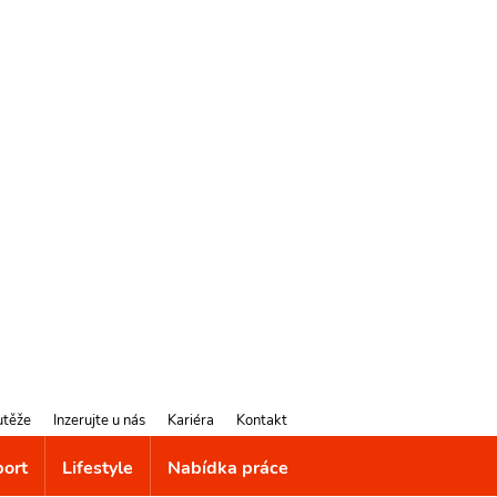
utěže
Inzerujte u nás
Kariéra
Kontakt
port
Lifestyle
Nabídka práce