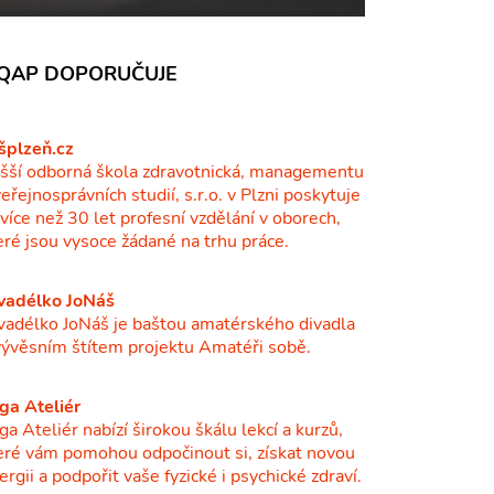
QAP DOPORUČUJE
šplzeň.cz
šší odborná škola zdravotnická, managementu
veřejnosprávních studií, s.r.o. v Plzni poskytuje
ž více než 30 let profesní vzdělání v oborech,
eré jsou vysoce žádané na trhu práce.
vadélko JoNáš
vadélko JoNáš je baštou amatérského divadla
vývěsním štítem projektu Amatéři sobě.
ga Ateliér
ga Ateliér nabízí širokou škálu lekcí a kurzů,
eré vám pomohou odpočinout si, získat novou
ergii a podpořit vaše fyzické i psychické zdraví.