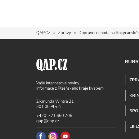
QAP.CZ
Zprávy
Dopravní nehoda na Rokycanské v
RUBR
ZPR
Vaše internetové noviny
Informace z Plzeňského kraje kvapem
KRI
Zikmunda Wintra 21
301 00 Plzeň
SPO
+420 721 660 705
qap@qap.cz
LIF