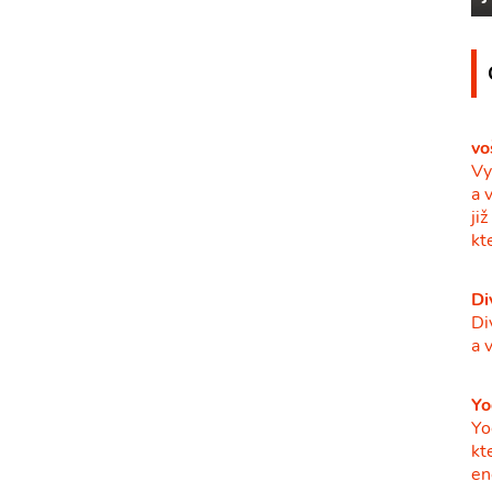
vo
Vy
a 
ji
kt
Di
Di
a 
Yo
Yo
kt
en