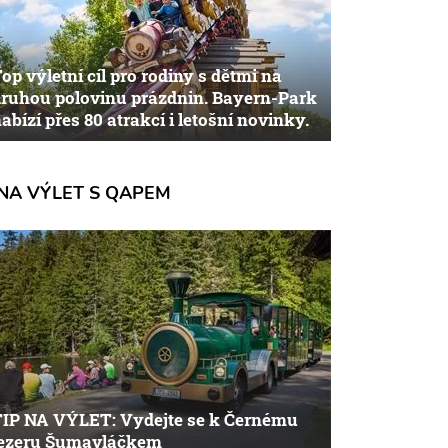
op výletní cíl pro rodiny s dětmi na
ruhou polovinu prázdnin. Bayern-Park
abízí přes 80 atrakcí i letošní novinky.
NA VÝLET S QAPEM
TIP NA VÝLET: Vydejte se k Černému
jezeru Šumavláčkem