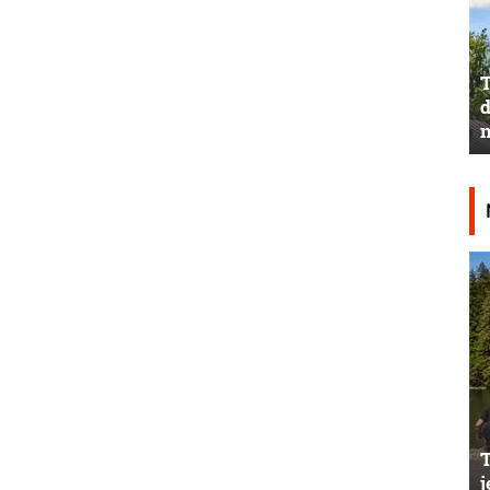
T
d
n