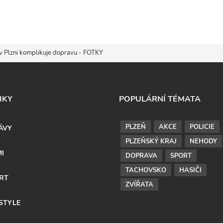
 Plzni komplikuje dopravu - FOTKY
IKY
POPULÁRNÍ TÉMATA
PLZEŇ
AKCE
POLICIE
ÁVY
PLZEŇSKÝ KRAJ
NEHODY
MI
DOPRAVA
SPORT
TACHOVSKO
HASIČI
RT
ZVÍŘATA
ESTYLE