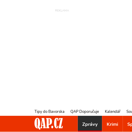
Tipy do Bavorska
QAP Doporučuje
Kalendář
So
Zprávy
Krimi
S