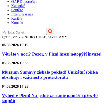
QAP Doporučuje
Kalendář
Soutěže
Inzerujte u nás
Kariéra
Kontakt
QAPOVKY – NEJRYCHLEJŠÍ ZPRÁVY
06.08.2026 10:19
Větráte v noci? Pozor, v Plzni hrozí netopýří invaze!
05.08.2026 10:55
Muzeum Šumavy získalo poklad! Unikátní sbírka
obsahuje i vzácnost z protektorátu
04.08.2026 17:28
Výheň v Plzni! Na jedné ze stanic naměřili přes 40
stupňů