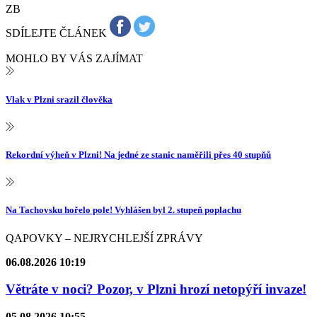
ZB
SDÍLEJTE ČLÁNEK
MOHLO BY VÁS ZAJÍMAT
Vlak v Plzni srazil člověka
Rekordní výheň v Plzni! Na jedné ze stanic naměřili přes 40 stupňů
Na Tachovsku hořelo pole! Vyhlášen byl 2. stupeň poplachu
QAPOVKY – NEJRYCHLEJŠÍ ZPRÁVY
06.08.2026 10:19
Větráte v noci? Pozor, v Plzni hrozí netopýří invaze!
05.08.2026 10:55