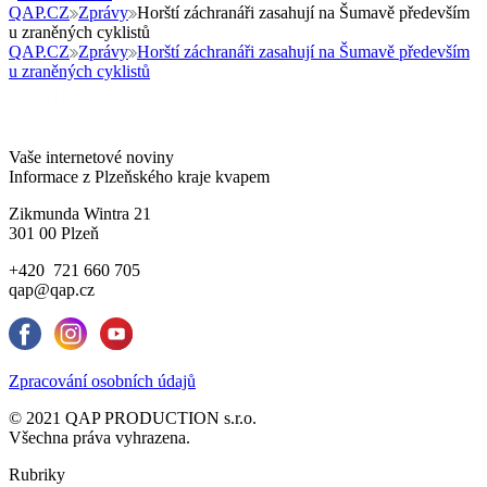
QAP.CZ
Zprávy
Horští záchranáři zasahují na Šumavě především
u zraněných cyklistů
QAP.CZ
Zprávy
Horští záchranáři zasahují na Šumavě především
u zraněných cyklistů
Vaše internetové noviny
Informace z Plzeňského kraje kvapem
Zikmunda Wintra 21
301 00 Plzeň
+420 721 660 705
qap@qap.cz
Zpracování osobních údajů
© 2021 QAP PRODUCTION s.r.o.
Všechna práva vyhrazena.
Rubriky