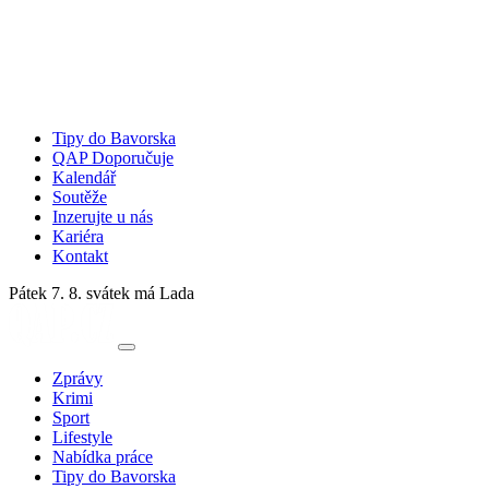
Tipy do Bavorska
QAP Doporučuje
Kalendář
Soutěže
Inzerujte u nás
Kariéra
Kontakt
Pátek 7. 8.
svátek má Lada
Zprávy
Krimi
Sport
Lifestyle
Nabídka práce
Tipy do Bavorska