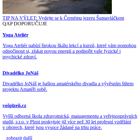
TIP NA VÝLET: Vydejte se k Černému jezeru Šumavláčkem
QAP DOPORUČUJE
Yoga Ateliér
Yoga Ateliér nabízí širokou škálu lekcí a kurzů, které vám pomohou
odpočinout si, získat novou energii a podpořit vaše fyzické i
psychické zdraví.
Divadélko JoNáš
Divadélko JoNáš je baštou amatérského divadla a vývěsním štítem
projektu Amatéři sobě.
vošplzeň.cz
Vyšší odborná škola zdravotnická, managementu a veřejnosprávních
studií, s.r.o. v Plzni poskytuje již více než 30 let profesní vzdělání
v oborech, které jsou vysoce žádané na trhu práce.
zobrazit další