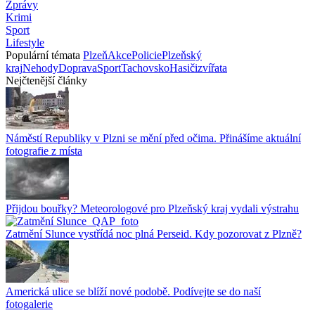
Zprávy
Krimi
Sport
Lifestyle
Populární témata
Plzeň
Akce
Policie
Plzeňský
kraj
Nehody
Doprava
Sport
Tachovsko
Hasiči
zvířata
Nejčtenější články
Náměstí Republiky v Plzni se mění před očima. Přinášíme aktuální
fotografie z místa
Přijdou bouřky? Meteorologové pro Plzeňský kraj vydali výstrahu
Zatmění Slunce vystřídá noc plná Perseid. Kdy pozorovat z Plzně?
Americká ulice se blíží nové podobě. Podívejte se do naší
fotogalerie