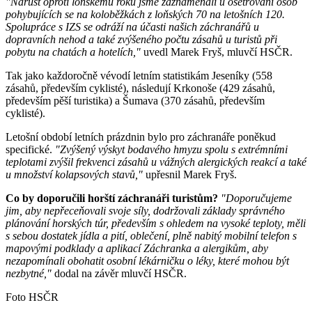
"Nárůst oproti loňskému roku jsme zaznamenali u ošetřování osob
pohybujících se na koloběžkách z loňských 70 na letošních 120.
Spolupráce s IZS se odráží na účasti našich záchranářů u
dopravních nehod a také zvýšeného počtu zásahů u turistů při
pobytu na chatách a hotelích,"
uvedl Marek Fryš, mluvčí HSČR.
Tak jako každoročně vévodí letním statistikám Jeseníky (558
zásahů, především cyklisté), následují Krkonoše (429 zásahů,
především pěší turistika) a Šumava (370 zásahů, především
cyklisté).
Letošní období letních prázdnin bylo pro záchranáře poněkud
specifické.
"Zvýšený výskyt bodavého hmyzu spolu s extrémními
teplotami zvýšil frekvenci zásahů u vážných alergických reakcí a také
u množství kolapsových stavů,"
upřesnil Marek Fryš.
Co by doporučili horští záchranáři turistům?
"Doporučujeme
jim, aby nepřeceňovali svoje síly, dodržovali základy správného
plánování horských túr, především s ohledem na vysoké teploty, měli
s sebou dostatek jídla a pití, oblečení, plně nabitý mobilní telefon s
mapovými podklady a aplikací Záchranka a alergikům, aby
nezapomínali obohatit osobní lékárničku o léky, které mohou být
nezbytné,"
dodal na závěr mluvčí HSČR.
Foto HSČR