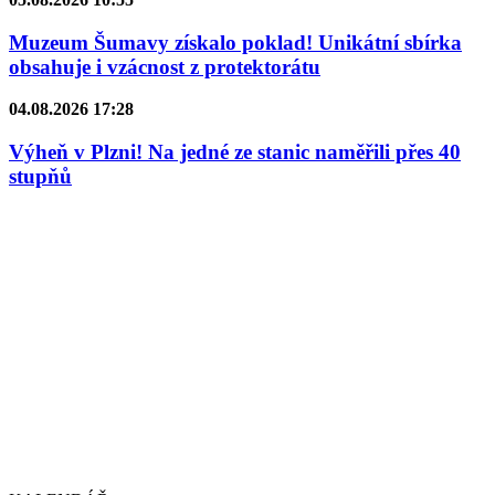
Muzeum Šumavy získalo poklad! Unikátní sbírka
obsahuje i vzácnost z protektorátu
04.08.2026 17:28
Výheň v Plzni! Na jedné ze stanic naměřili přes 40
stupňů