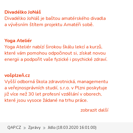
Divadélko JoNáš
Divadélko JoNáš je baštou amatérského divadla
a vývěsním štítem projektu Amatéři sobě.
Yoga Ateliér
Yoga Ateliér nabízí širokou škálu lekcí a kurzů,
které vám pomohou odpočinout si, získat novou
energii a podpořit vaše fyzické i psychické zdraví.
vošplzeň.cz
Vyšší odborná škola zdravotnická, managementu
a veřejnosprávních studií, s.r.o. v Plzni poskytuje
již více než 30 let profesní vzdělání v oborech,
které jsou vysoce žádané na trhu práce.
zobrazit další
QAP.CZ
Zprávy
Jídlo (18.03.2020 16:01:00)