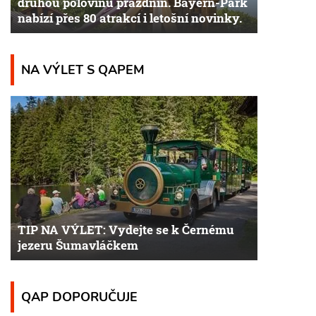
druhou polovinu prázdnin. Bayern-Park
nabízí přes 80 atrakcí i letošní novinky.
NA VÝLET S QAPEM
TIP NA VÝLET: Vydejte se k Černému
jezeru Šumavláčkem
QAP DOPORUČUJE