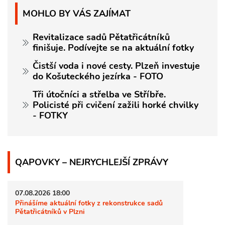
MOHLO BY VÁS ZAJÍMAT
Revitalizace sadů Pětatřicátníků
finišuje. Podívejte se na aktuální fotky
Čistší voda i nové cesty. Plzeň investuje
do Košuteckého jezírka - FOTO
Tři útočníci a střelba ve Stříbře.
Policisté při cvičení zažili horké chvilky
- FOTKY
QAPOVKY – NEJRYCHLEJŠÍ ZPRÁVY
07.08.2026 18:00
Přinášíme aktuální fotky z rekonstrukce sadů
Pětatřicátníků v Plzni