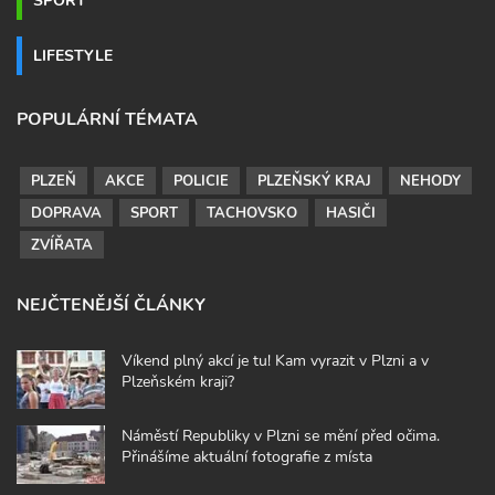
LIFESTYLE
POPULÁRNÍ TÉMATA
PLZEŇ
AKCE
POLICIE
PLZEŇSKÝ KRAJ
NEHODY
DOPRAVA
SPORT
TACHOVSKO
HASIČI
ZVÍŘATA
NEJČTENĚJŠÍ ČLÁNKY
Víkend plný akcí je tu! Kam vyrazit v Plzni a v
Plzeňském kraji?
Náměstí Republiky v Plzni se mění před očima.
Přinášíme aktuální fotografie z místa