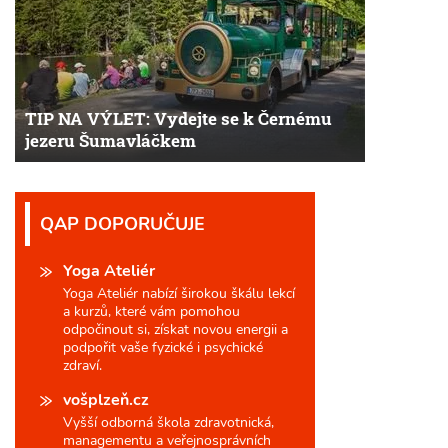
TIP NA VÝLET: Vydejte se k Černému
jezeru Šumavláčkem
QAP DOPORUČUJE
Yoga Ateliér
Yoga Ateliér nabízí širokou škálu lekcí
a kurzů, které vám pomohou
odpočinout si, získat novou energii a
podpořit vaše fyzické i psychické
zdraví.
vošplzeň.cz
Vyšší odborná škola zdravotnická,
managementu a veřejnosprávních