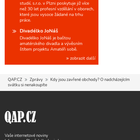
studií, s.r.o. v Plzni poskytuje již více
než 30 let profesní vzdělání v oborech,
které jsou vysoce žádané na trhu
práce.
Divadélko JoNáš
Divadélko JoNáš je baštou
amatérského divadla a vývěsním
štítem projektu Amatéři sobě.
zobrazit další
QAP.CZ
Zprávy
Kdy jsou zavřené obchody? O nadcházejícím
svátku si nenakoupíte
Vaše internetové noviny