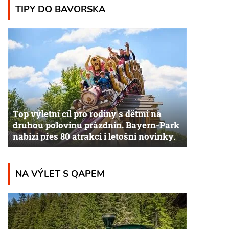
TIPY DO BAVORSKA
Top výletní cíl pro rodiny s dětmi na
druhou polovinu prázdnin. Bayern-Park
nabízí přes 80 atrakcí i letošní novinky.
NA VÝLET S QAPEM