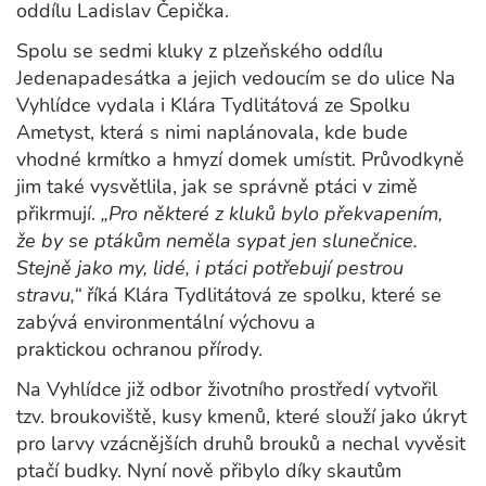
oddílu Ladislav Čepička.
Spolu se sedmi kluky z plzeňského oddílu
Jedenapadesátka a jejich vedoucím se do ulice Na
Vyhlídce vydala i Klára Tydlitátová ze Spolku
Ametyst, která s nimi naplánovala, kde bude
vhodné krmítko a hmyzí domek umístit. Průvodkyně
jim také vysvětlila, jak se správně ptáci v zimě
přikrmují.
„Pro některé z kluků bylo překvapením,
že by se ptákům neměla sypat jen slunečnice.
Stejně jako my, lidé, i ptáci potřebují pestrou
stravu,“
říká Klára Tydlitátová ze spolku, které se
zabývá environmentální výchovu a
praktickou ochranou přírody.
Na Vyhlídce již odbor životního prostředí vytvořil
tzv. broukoviště, kusy kmenů, které slouží jako úkryt
pro larvy vzácnějších druhů brouků a nechal vyvěsit
ptačí budky. Nyní nově přibylo díky skautům