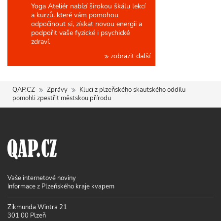
Yoga Ateliér nabízí širokou škálu lekcí
a kurzů, které vám pomohou
odpočinout si, získat novou energii a
podpořit vaše fyzické i psychické
zdraví.
zobrazit další
QAP.CZ
Zprávy
Kluci z plzeňského skautského oddílu
pomohli zpestřit městskou přírodu
Vaše internetové noviny
Informace z Plzeňského kraje kvapem
Zikmunda Wintra 21
301 00 Plzeň