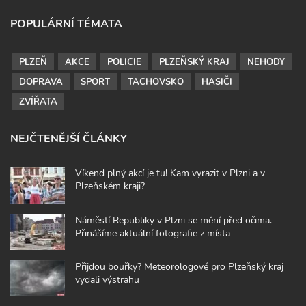
POPULÁRNÍ TÉMATA
PLZEŇ
AKCE
POLICIE
PLZEŇSKÝ KRAJ
NEHODY
DOPRAVA
SPORT
TACHOVSKO
HASIČI
ZVÍŘATA
NEJČTENĚJŠÍ ČLÁNKY
Víkend plný akcí je tu! Kam vyrazit v Plzni a v
Plzeňském kraji?
Náměstí Republiky v Plzni se mění před očima.
Přinášíme aktuální fotografie z místa
Přijdou bouřky? Meteorologové pro Plzeňský kraj
vydali výstrahu