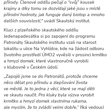
přírody. Členové oddílu pečují o “svůj” kousek
krajiny a díky tomu se dozvídají jaké jsou v místě
přírodní hodnoty, jak funguje daný biotop a mnoho
dalších souvislostí,"
uvádí Skautský institut.
Kluci z plzeňského skautského oddílu
Jedenapadesátka si po zapojení do programu
Patronáty Skautského institutu vzali na starost
lokalitu u ulice Na Vyhlídce, kde na žádost odboru
životního prostředí ÚMO2 vyvěsili v prosinci krmítko
a hmyzí domek, které vlastnoručně vyrobili
v klubovně v Českém údolí.
„Zapojili jsme se do Patronátů, protože chceme
něco dělat pro přírodu a zlepšování života
ve městě. Je to jedna z věcí, které se mají děti
ve skautu naučit. Pro kluky byla výzva vyrobit
krmítko a hmyzí domek vlastníma rukama,
ale myslím, že to zvládli velmi dobře,“
říká vedoucí