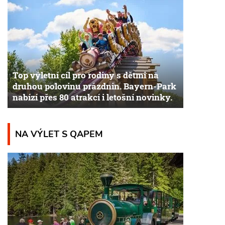
Top výletní cíl pro rodiny s dětmi na
druhou polovinu prázdnin. Bayern-Park
nabízí přes 80 atrakcí i letošní novinky.
NA VÝLET S QAPEM