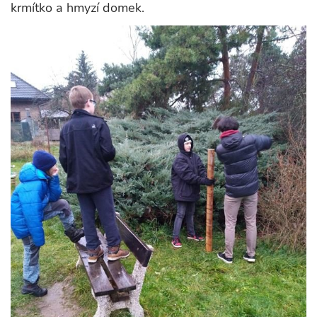
krmítko a hmyzí domek.