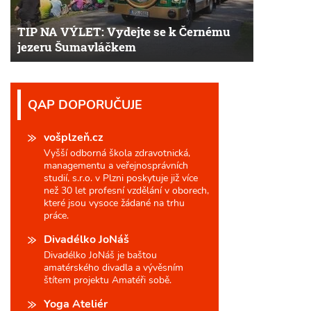
TIP NA VÝLET: Vydejte se k Černému
jezeru Šumavláčkem
QAP DOPORUČUJE
vošplzeň.cz
Vyšší odborná škola zdravotnická,
managementu a veřejnosprávních
studií, s.r.o. v Plzni poskytuje již více
než 30 let profesní vzdělání v oborech,
které jsou vysoce žádané na trhu
práce.
Divadélko JoNáš
Divadélko JoNáš je baštou
amatérského divadla a vývěsním
štítem projektu Amatéři sobě.
Yoga Ateliér