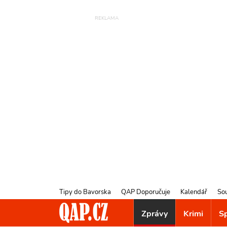
Tipy do Bavorska
QAP Doporučuje
Kalendář
So
Zprávy
Krimi
S