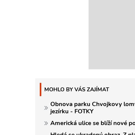
MOHLO BY VÁS ZAJÍMAT
Obnova parku Chvojkovy lomy
jezírku - FOTKY
Americká ulice se blíží nové p
Hledá se ukradený obraz. Z p