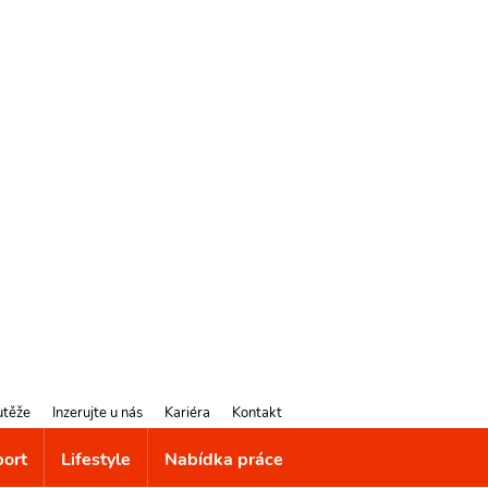
utěže
Inzerujte u nás
Kariéra
Kontakt
port
Lifestyle
Nabídka práce