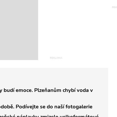
 budí emoce. Plzeňanům chybí voda v
odobě. Podívejte se do naší fotogalerie
lzeňské náplavky zmizelo velkoformátové