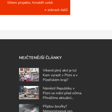
štítem projektu Amatéři sobě.
zobrazit další
NEJČTENĚJŠÍ ČLÁNKY
Víkend plný akcí je tu!
Kam vyrazit v Plzni a v
Plzeňském kraji?
Náměstí Republiky v
Plzni se mění před očima.
Přinášíme aktuální
fotografie z místa
Přijdou bouřky?
Meteorologové pro