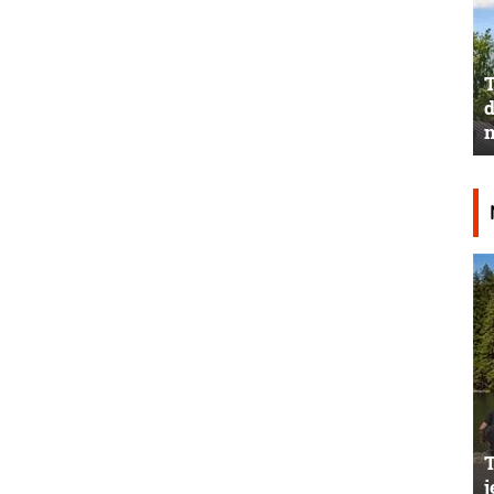
T
d
n