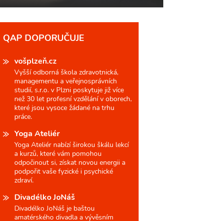
QAP DOPORUČUJE
vošplzeň.cz
Vyšší odborná škola zdravotnická,
managementu a veřejnosprávních
studií, s.r.o. v Plzni poskytuje již více
než 30 let profesní vzdělání v oborech,
které jsou vysoce žádané na trhu
práce.
Yoga Ateliér
Yoga Ateliér nabízí širokou škálu lekcí
a kurzů, které vám pomohou
odpočinout si, získat novou energii a
podpořit vaše fyzické i psychické
zdraví.
Divadélko JoNáš
Divadélko JoNáš je baštou
amatérského divadla a vývěsním