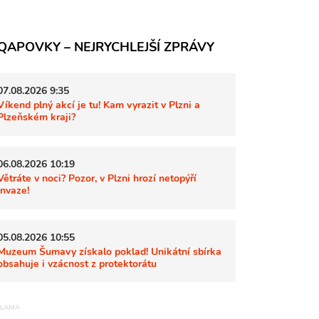
QAPOVKY – NEJRYCHLEJŠÍ ZPRÁVY
07.08.2026 9:35
Víkend plný akcí je tu! Kam vyrazit v Plzni a
Plzeňském kraji?
06.08.2026 10:19
Větráte v noci? Pozor, v Plzni hrozí netopýří
invaze!
05.08.2026 10:55
Muzeum Šumavy získalo poklad! Unikátní sbírka
obsahuje i vzácnost z protektorátu