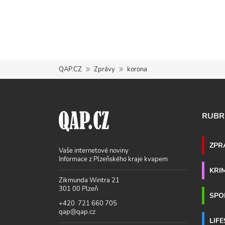
QAP.CZ
Zprávy
korona
RUBR
ZPR
Vaše internetové noviny
Informace z Plzeňského kraje kvapem
KRI
Zikmunda Wintra 21
301 00 Plzeň
SPO
+420 721 660 705
qap@qap.cz
LIF