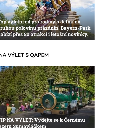
op výletní cíl pro rodiny s dětmi na
ruhou polovinu prázdnin. Bayern-Park
abízí přes 80 atrakcí i letošní novinky.
NA VÝLET S QAPEM
TIP NA VÝLET: Vydejte se k Černému
jezeru Šumavláčkem