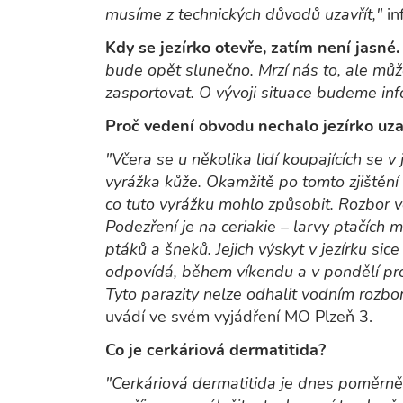
musíme z technických důvodů uzavřít,"
in
Kdy se jezírko otevře, zatím není jasné
bude opět slunečno. Mrzí nás to, ale může
zasportovat. O vývoji situace budeme in
Proč vedení obvodu nechalo jezírko uza
"Včera se u několika lidí koupajících se v
vyrážka kůže. Okamžitě po tomto zjištění 
co tuto vyrážku mohlo způsobit. Rozbor v
Podezření je na ceriakie – larvy ptačích m
ptáků a šneků. Jejich výskyt v jezírku si
odpovídá, během víkendu a v pondělí pro
Tyto parazity nelze odhalit vodním rozbo
uvádí ve svém vyjádření MO Plzeň 3.
Co je cerkáriová dermatitida?
"Cerkáriová dermatitida je dnes poměrně 