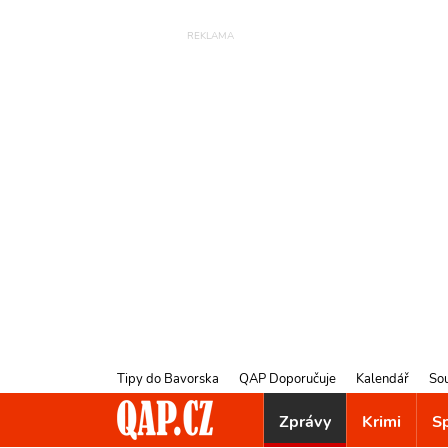
Tipy do Bavorska
QAP Doporučuje
Kalendář
So
Zprávy
Krimi
S