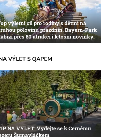
op výletní cíl pro rodiny s dětmi na
ruhou polovinu prázdnin. Bayern-Park
abízí přes 80 atrakcí i letošní novinky.
NA VÝLET S QAPEM
TIP NA VÝLET: Vydejte se k Černému
jezeru Šumavláčkem