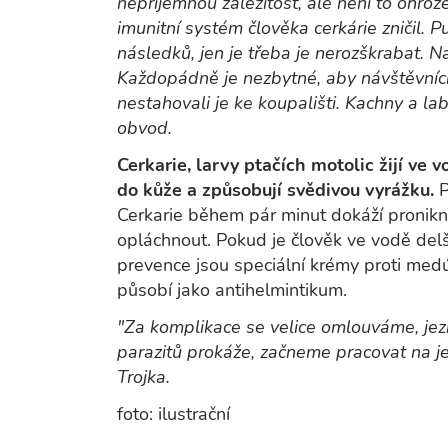
nepříjemnou záležitost, ale není to ohrože
imunitní systém člověka cerkárie zničil. 
následků, jen je třeba je nerozškrabat. N
Každopádně je nezbytné, aby návštěvníci
nestahovali je ke koupališti. Kachny a lab
obvod.
Cerkarie, larvy ptačích motolic žijí ve 
do kůže a způsobují svědivou vyrážku.
P
Cerkarie během pár minut dokáží proniknou
opláchnout. Pokud je člověk ve vodě delší
prevence jsou speciální krémy proti med
působí jako antihelmintikum.
"Za komplikace se velice omlouváme, jez
parazitů prokáže, začneme pracovat na je
Trojka.
foto: ilustrační