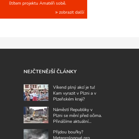
štítem projektu Amatéři sobě.
zobrazit další
NEJČTENĚJŠÍ ČLÁNKY
Víkend plný akcí je tu!
Kam vyrazit v Plzni a v
Plzeňském kraji?
Náměstí Republiky v
Plzni se mění před očima.
Přinášíme aktuální
fotografie z místa
Přijdou bouřky?
Meteorologové pro