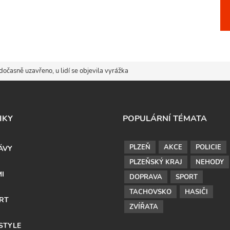
dočasně uzavřeno, u lidí se objevila vyrážka
IKY
POPULÁRNÍ TÉMATA
PLZEŇ
AKCE
POLICIE
ÁVY
PLZEŇSKÝ KRAJ
NEHODY
MI
DOPRAVA
SPORT
TACHOVSKO
HASIČI
RT
ZVÍŘATA
ESTYLE