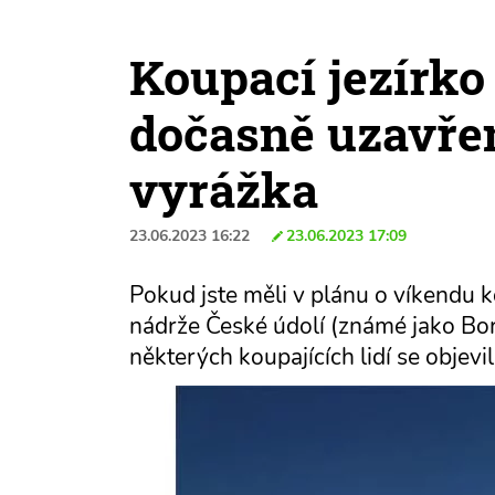
Koupací jezírko
dočasně uzavřeno
vyrážka
23.06.2023 16:22
23.06.2023 17:09
Pokud jste měli v plánu o víkendu 
nádrže České údolí (známé jako Bors
některých koupajících lidí se objevi