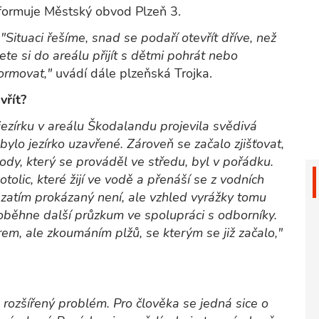
formuje Městský obvod Plzeň 3.
.
"Situaci řešíme, snad se podaří otevřít dříve, než
te si do areálu přijít s dětmi pohrát nebo
formovat,"
uvádí dále plzeňská Trojka.
vřít?
 jezírku v areálu Škodalandu projevila svědivá
bylo jezírko uzavřené. Zároveň se začalo zjišťovat,
ody, který se prováděl ve středu, byl v pořádku.
otolic, které žijí ve vodě a přenáší se z vodních
ce zatím prokázaný není, ale vzhled vyrážky tomu
běhne další průzkum ve spolupráci s odborníky.
rem, ale zkoumáním plžů, se kterým se již začalo,"
rozšířený problém. Pro člověka se jedná sice o