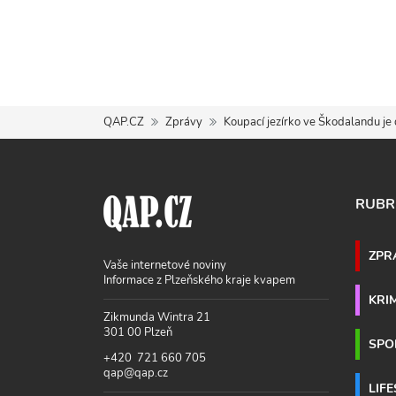
QAP.CZ
Zprávy
Koupací jezírko ve Škodalandu je 
RUBR
ZPR
Vaše internetové noviny
Informace z Plzeňského kraje kvapem
KRI
Zikmunda Wintra 21
301 00 Plzeň
SPO
+420 721 660 705
qap@qap.cz
LIF