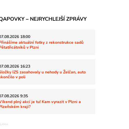
QAPOVKY – NEJRYCHLEJŠÍ ZPRÁVY
07.08.2026 18:00
Přinášíme aktuální fotky z rekonstrukce sadů
Pětatřicátníků v Plzni
07.08.2026 16:23
Složky IZS zasahovaly u nehody u Želčan, auto
skončilo v poli
07.08.2026 9:35
Víkend plný akcí je tu! Kam vyrazit v Plzni a
Plzeňském kraji?