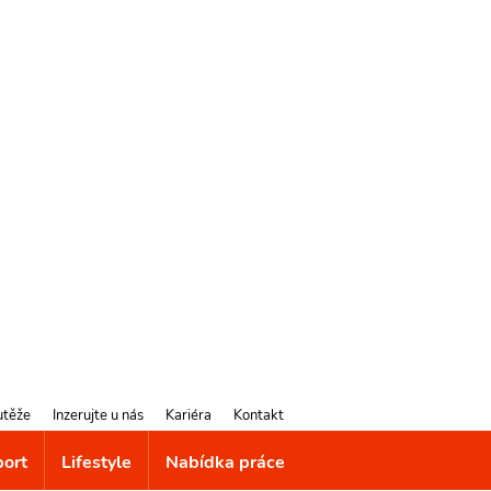
utěže
Inzerujte u nás
Kariéra
Kontakt
port
Lifestyle
Nabídka práce