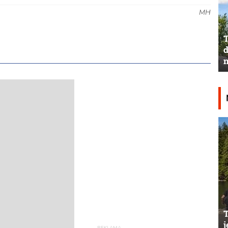
MH
T
d
n