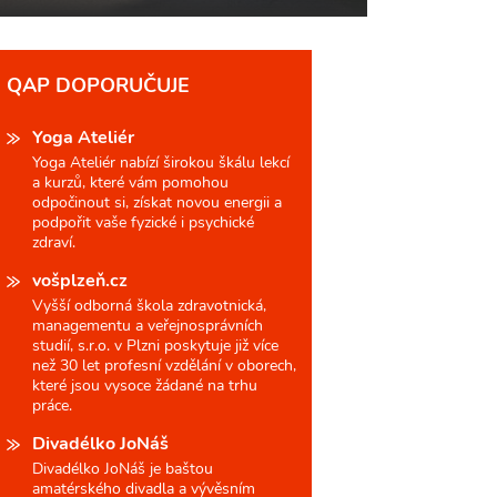
QAP DOPORUČUJE
Yoga Ateliér
Yoga Ateliér nabízí širokou škálu lekcí
a kurzů, které vám pomohou
odpočinout si, získat novou energii a
podpořit vaše fyzické i psychické
zdraví.
vošplzeň.cz
Vyšší odborná škola zdravotnická,
managementu a veřejnosprávních
studií, s.r.o. v Plzni poskytuje již více
než 30 let profesní vzdělání v oborech,
které jsou vysoce žádané na trhu
práce.
Divadélko JoNáš
Divadélko JoNáš je baštou
amatérského divadla a vývěsním