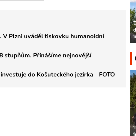
T
d
.. V Plzni uváděl tiskovku humanoidní
n
38 stupňům. Přinášíme nejnovější
ň investuje do Košuteckého jezírka - FOTO