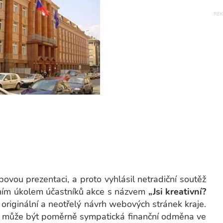
bovou prezentaci, a proto vyhlásil netradiční soutěž
avním úkolem účastníků akce s názvem
„Jsi kreativní?
í originální a neotřelý návrh webových stránek kraje.
e může být poměrně sympatická finanční odměna ve