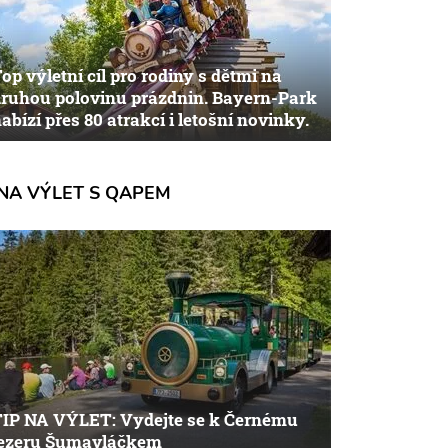
op výletní cíl pro rodiny s dětmi na
ruhou polovinu prázdnin. Bayern-Park
abízí přes 80 atrakcí i letošní novinky.
NA VÝLET S QAPEM
TIP NA VÝLET: Vydejte se k Černému
jezeru Šumavláčkem