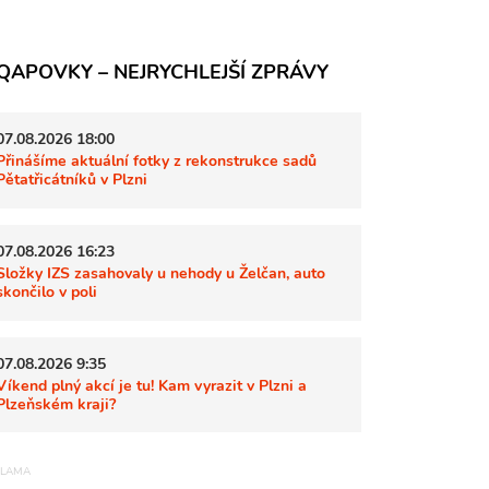
QAPOVKY – NEJRYCHLEJŠÍ ZPRÁVY
07.08.2026 18:00
Přinášíme aktuální fotky z rekonstrukce sadů
Pětatřicátníků v Plzni
07.08.2026 16:23
Složky IZS zasahovaly u nehody u Želčan, auto
skončilo v poli
07.08.2026 9:35
Víkend plný akcí je tu! Kam vyrazit v Plzni a
Plzeňském kraji?