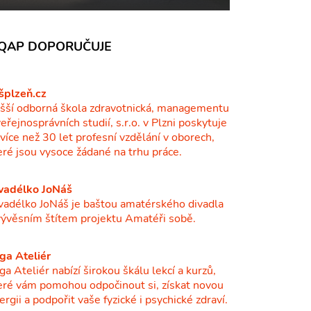
QAP DOPORUČUJE
šplzeň.cz
šší odborná škola zdravotnická, managementu
veřejnosprávních studií, s.r.o. v Plzni poskytuje
ž více než 30 let profesní vzdělání v oborech,
eré jsou vysoce žádané na trhu práce.
vadélko JoNáš
vadélko JoNáš je baštou amatérského divadla
vývěsním štítem projektu Amatéři sobě.
ga Ateliér
ga Ateliér nabízí širokou škálu lekcí a kurzů,
eré vám pomohou odpočinout si, získat novou
ergii a podpořit vaše fyzické i psychické zdraví.