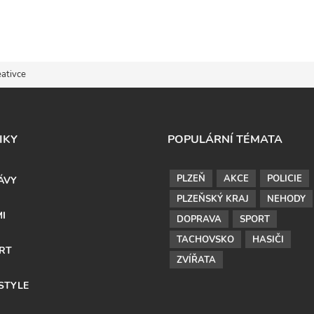
eativce
IKY
POPULÁRNÍ TÉMATA
PLZEŇ
AKCE
POLICIE
ÁVY
PLZEŇSKÝ KRAJ
NEHODY
MI
DOPRAVA
SPORT
TACHOVSKO
HASIČI
RT
ZVÍŘATA
ESTYLE