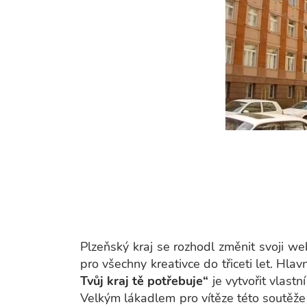
Plzeňský kraj se rozhodl změnit svoji we
pro všechny kreativce do třiceti let. Hl
Tvůj kraj tě potřebuje“
je vytvořit vlastn
Velkým lákadlem pro vítěze této soutěž