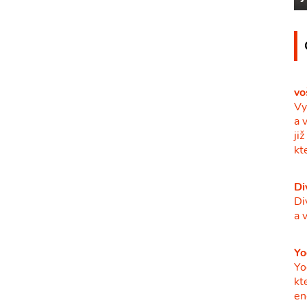
vo
Vy
a 
ji
kt
Di
Di
a 
Yo
Yo
kt
en