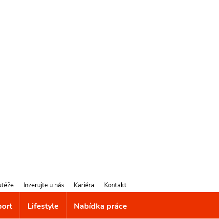
utěže
Inzerujte u nás
Kariéra
Kontakt
port
Lifestyle
Nabídka práce