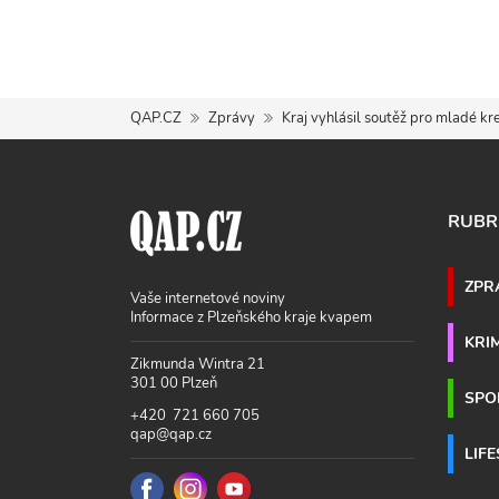
QAP.CZ
Zprávy
Kraj vyhlásil soutěž pro mladé kr
RUBR
ZPR
Vaše internetové noviny
Informace z Plzeňského kraje kvapem
KRI
Zikmunda Wintra 21
301 00 Plzeň
SPO
+420 721 660 705
qap@qap.cz
LIF