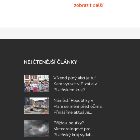
zobrazit další
NEJČTENĚJŠÍ ČLÁNKY
Víkend plný akcí je tu!
Kam vyrazit v Plzni a v
Plzeňském kraji?
Náměstí Republiky v
Plzni se mění před očima.
Přinášíme aktuální
fotografie z místa
Přijdou bouřky?
Meteorologové pro
Plzeňský kraj vydali