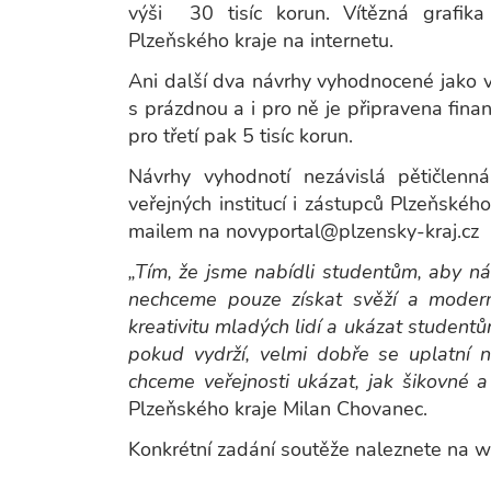
výši 30 tisíc korun. Vítězná grafi
Plzeňského kraje na internetu.
Ani další dva návrhy vyhodnocené jako v 
s prázdnou a i pro ně je připravena fina
pro třetí pak 5 tisíc korun.
Návrhy vyhodnotí nezávislá pětičlenn
veřejných institucí i zástupců Plzeňské
mailem na novyportal@plzensky-kraj.cz
„Tím, že jsme nabídli studentům, aby n
nechceme pouze získat svěží a moder
kreativitu mladých lidí a ukázat studentům
pokud vydrží, velmi dobře se uplatní 
chceme veřejnosti ukázat, jak šikovné a 
Plzeňského kraje Milan Chovanec.
Konkrétní zadání soutěže naleznete na 