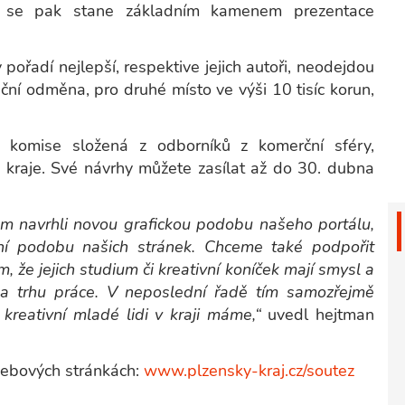
ka se pak stane základním kamenem prezentace
pořadí nejlepší, respektive jejich autoři, neodejdou
nční odměna, pro druhé místo ve výši 10 tisíc korun,
á komise složená z odborníků z komerční sféry,
ho kraje. Své návrhy můžete zasílat až do 30. dubna
ám navrhli novou grafickou podobu našeho portálu,
ní podobu našich stránek. Chceme také podpořit
, že jejich studium či kreativní koníček mají smysl a
na trhu práce. V neposlední řadě tím samozřejmě
kreativní mladé lidi v kraji máme,“
uvedl hejtman
webových stránkách:
www.plzensky-kraj.cz/soutez