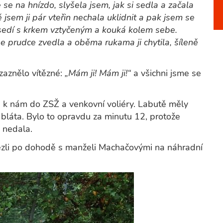
 se na hnízdo, slyšela jsem, jak si sedla a začala
sem ji pár vteřin nechala uklidnit a pak jsem se
 sedí s krkem vztyčeným a kouká kolem sebe.
e prudce zvedla a oběma rukama ji chytila, šíleně
zaznělo vítězné:
„Mám ji! Mám ji!“
a všichni jsme se
i k nám do ZSŽ a venkovní voliéry. Labutě měly
 bláta. Bylo to opravdu za minutu 12, protože
 nedala.
ezli po dohodě s manželi Machačovými na náhradní