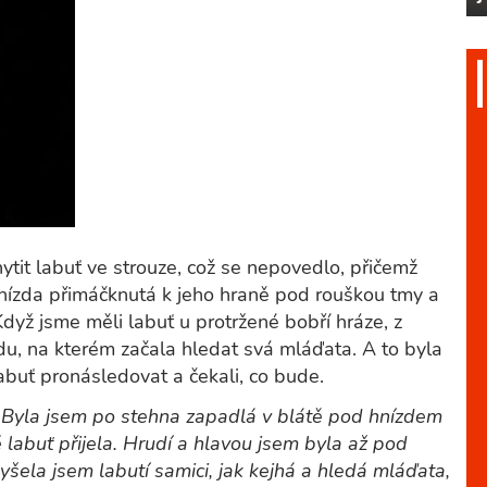
tit labuť ve strouze, což se nepovedlo, přičemž
nízda přimáčknutá k jeho hraně pod rouškou tmy a
dyž jsme měli labuť u protržené bobří hráze, z
zdu, na kterém začala hledat svá mláďata. A to byla
abuť pronásledovat a čekali, co bude.
„Byla jsem po stehna zapadlá v blátě pod hnízdem
é labuť přijela. Hrudí a hlavou jsem byla až pod
yšela jsem labutí samici, jak kejhá a hledá mláďata,