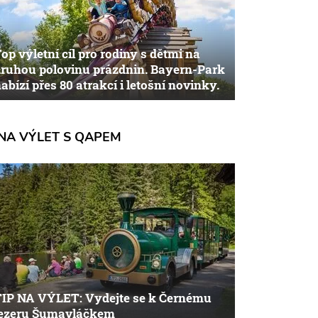
op výletní cíl pro rodiny s dětmi na
ruhou polovinu prázdnin. Bayern-Park
abízí přes 80 atrakcí i letošní novinky.
NA VÝLET S QAPEM
TIP NA VÝLET: Vydejte se k Černému
jezeru Šumavláčkem