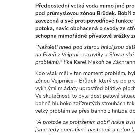
Předposlední velká voda mimo jiné prot
pod průmyslovou zónou Brůdek. Bobři zd
zavezená a své protipovodňové funkce 
potoka, navíc obohacená o svody ze st
schopna mimořádné přívalové srážky z
"Naštěstí hned pod starou hrází jsou dal
na Plzeň z Vejprnic zachytily a Slovanské
problémů,"
říká Karel Makoň ze Záchranné
Kdo však měl v ten moment problém, byl
zónou Vejprnice - Brůdek, který se po pro
vylíhlými mláďaty uprostřed blátivé ploc
Ve skutečnosti to byla dost patová situa
bahně hluboko zaříznutých strouhách teko
velký problém se přes bahno z hnízda do
"A protože za protržením bobří hráze byla
jsme tedy operativně nastoupit a celou la