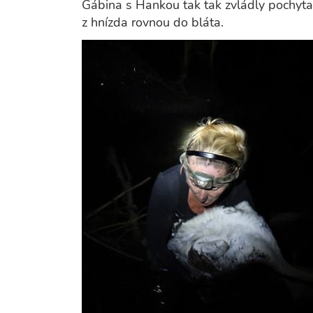
Gábina s Hankou tak tak zvládly pochytat 
z hnízda rovnou do bláta.