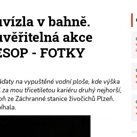
uvízla v bahně.
věřitelná akce
ESOP - FOTKY
áďaty na vypuštěné vodní ploše, kde výška
za mou třicetiletou kariéru druhý nejhorší,
ň ze Záchranné stanice živočichů Plzeň.
íhala.