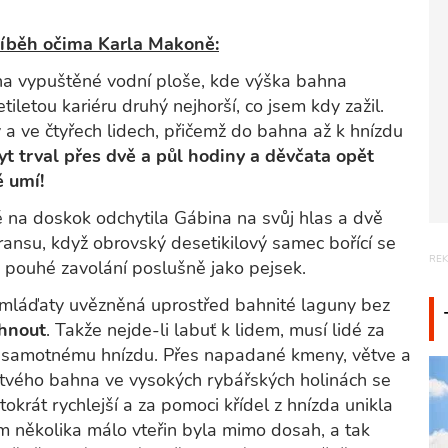
příběh očima Karla Makoně:
na vypuštěné vodní ploše, kde výška bahna
iletou kariéru druhý nejhorší, co jsem kdy zažil.
 a ve čtyřech lidech, přičemž do bahna až k hnízdu
t trval přes dvě a půl hodiny a děvčata opět
ě umí!
ě na doskok odchytila Gábina na svůj hlas a dvě
transu, když obrovský desetikilový samec bořící se
 pouhé zavolání poslušně jako pejsek.
 mláďaty uvězněná uprostřed bahnité laguny bez
 hnout
. Takže nejde-li labuť k lidem, musí lidé za
 k samotnému hnízdu. Přes napadané kmeny, větve a
stvého bahna ve vysokých rybářských holinách se
okrát rychlejší a za pomoci křídel z hnízda unikla
em několika málo vteřin byla mimo dosah, a tak