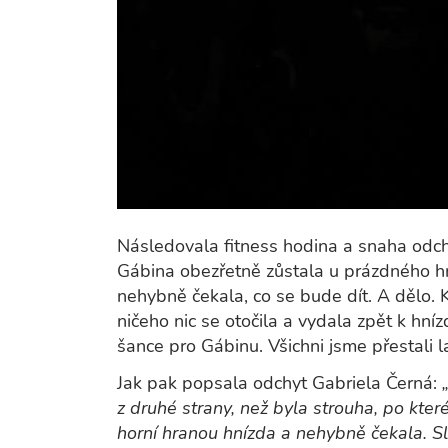
Následovala fitness hodina a snaha odchy
Gábina obezřetně zůstala u prázdného h
nehybně čekala, co se bude dít. A dělo. K
ničeho nic se otočila a vydala zpět k hní
šance pro Gábinu. Všichni jsme přestali l
Jak pak popsala odchyt Gabriela Černá:
z druhé strany, než byla strouha, po kter
horní hranou hnízda a nehybně čekala. Sl