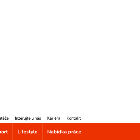
utěže
Inzerujte u nás
Kariéra
Kontakt
port
Lifestyle
Nabídka práce