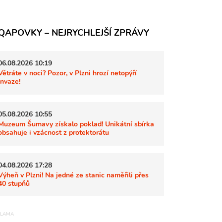
QAPOVKY – NEJRYCHLEJŠÍ ZPRÁVY
06.08.2026 10:19
Větráte v noci? Pozor, v Plzni hrozí netopýří
invaze!
05.08.2026 10:55
Muzeum Šumavy získalo poklad! Unikátní sbírka
obsahuje i vzácnost z protektorátu
04.08.2026 17:28
Výheň v Plzni! Na jedné ze stanic naměřili přes
40 stupňů