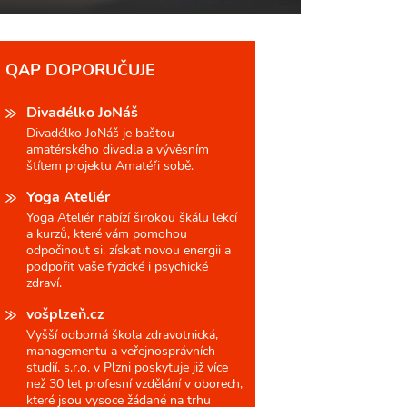
QAP DOPORUČUJE
Divadélko JoNáš
Divadélko JoNáš je baštou
amatérského divadla a vývěsním
štítem projektu Amatéři sobě.
Yoga Ateliér
Yoga Ateliér nabízí širokou škálu lekcí
a kurzů, které vám pomohou
odpočinout si, získat novou energii a
podpořit vaše fyzické i psychické
zdraví.
vošplzeň.cz
Vyšší odborná škola zdravotnická,
managementu a veřejnosprávních
studií, s.r.o. v Plzni poskytuje již více
než 30 let profesní vzdělání v oborech,
které jsou vysoce žádané na trhu