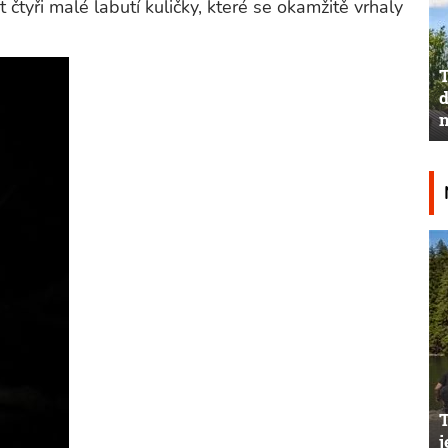
čtyři malé labutí kuličky, které se okamžitě vrhaly
T
d
n