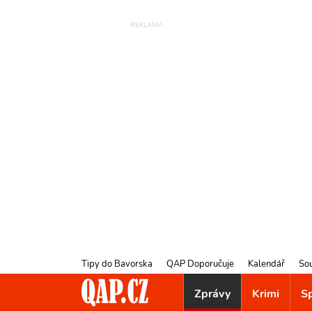
Tipy do Bavorska
QAP Doporučuje
Kalendář
So
Zprávy
Krimi
S