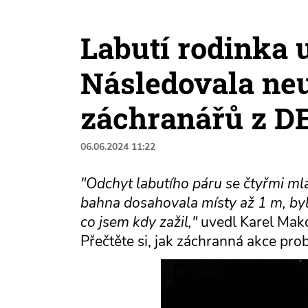
Labutí rodinka 
Následovala neu
záchranářů z D
06.06.2024 11:22
"Odchyt labutího páru se čtyřmi ml
bahna dosahovala místy až 1 m, byl 
co jsem kdy zažil,"
uvedl Karel Mako
Přečtěte si, jak záchranná akce prob