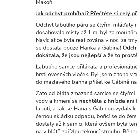
Makoň.
Jak odchyt probíhal? Přečtěte si celý 
Odchyt labutího páru se čtyřmi mláďaty 
dosahovala místy až 1 m, byl za mou třicet
Navíc akce byla realizována v noci za tmy
se dostala pouze Hanka a Gábina!
Odchy
dokázala, že jsou nejlepší a že to prost
Labutího samce přilákala a profesionáln
hrsti ovesných vloček. Byl jsem z toho v 
do mazlavého bahna přišel ke Gábině na
Zato od bláta zmazaná samice se čtyřmi
vody a krmení se
nechtěla z hnízda ani
labutí, a tak se Hana s Gábinou vydaly
černou skládku odpadu, bořící se do čer
dostaly až k samici, která ovšem byla tent
na v blátě zařízlou tekoucí strouhu. Běh