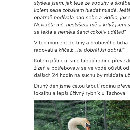
slyšela jsem, jak leze ze strouhy a škrábe
kolem sebe zobákem hledat mladé. Ještě j
opatrně podívala nad sebe a viděla, jak
Neviděla mě, neslyšela mě a když jsem s
se lekla a neměla šanci cokoliv udělat!“
V ten moment do tmy a hrobového ticha 
radovali a křičeli:
„Jsi dobrá! Jsi dobrá!“
Kolem půlnoci jsme labutí rodinu převezl
žízeň a potřebovaly se ve vodě očistit od
dalších 24 hodin na suchu by mláďata už
Druhý den jsme celou labutí rodinu přev
lokalitu a lepší úživný rybník u Tachova.