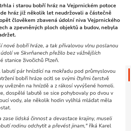
rhla i starou bobří hráz na Vejprnickém potoce
e hráz již několik let neudržovali a částečně
opět člověkem zbavená údolní niva Vejprnického
řech a zpevněných ploch objektů a budov, nebyla
adržet.
ší nové bobří hráze, a tak přívalovou vlnu poslanou
 údolí ve Skvrňanech přežilo bez vážnějších
 stanice živočichů Plzeň.
 labutí pár hnízdící na mokřadu pod průmyslovou
tržení bobří hráze ocitl se svými čtyřmi čerstvě
hy uvězněn na hnízdě a z rákosí vyvýšené homoli.
ce, dospělé labutě se sice pohybovaly po dvou v
ucí vody, ale několik hodin vylíhlá mláďat měla
stat.
 zase lidská činnost a devastace krajiny, museli
butí rodinu odchytit a převést jinam,"
říká Karel