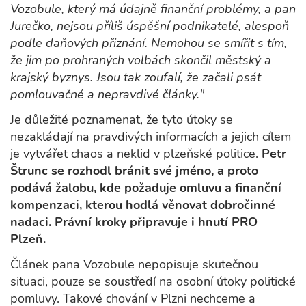
Vozobule, který má údajně finanční problémy, a pan
Jurečko, nejsou příliš úspěšní podnikatelé, alespoň
podle daňových přiznání. Nemohou se smířit s tím,
že jim po prohraných volbách skončil městský a
krajský byznys. Jsou tak zoufalí, že začali psát
pomlouvačné a nepravdivé články."
Je důležité poznamenat, že tyto útoky se
nezakládají na pravdivých informacích a jejich cílem
je vytvářet chaos a neklid v plzeňské politice.
Petr
Štrunc se rozhodl bránit své jméno, a proto
podává žalobu, kde požaduje omluvu a finanční
kompenzaci, kterou hodlá věnovat dobročinné
nadaci. Právní kroky připravuje i hnutí PRO
Plzeň.
Článek pana Vozobule nepopisuje skutečnou
situaci, pouze se soustředí na osobní útoky politické
pomluvy. Takové chování v Plzni nechceme a