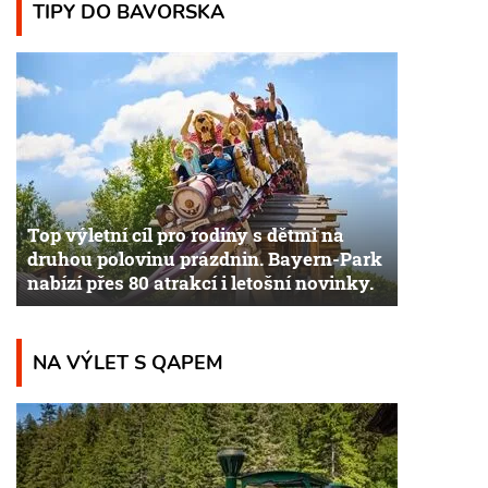
TIPY DO BAVORSKA
Top výletní cíl pro rodiny s dětmi na
druhou polovinu prázdnin. Bayern-Park
nabízí přes 80 atrakcí i letošní novinky.
NA VÝLET S QAPEM