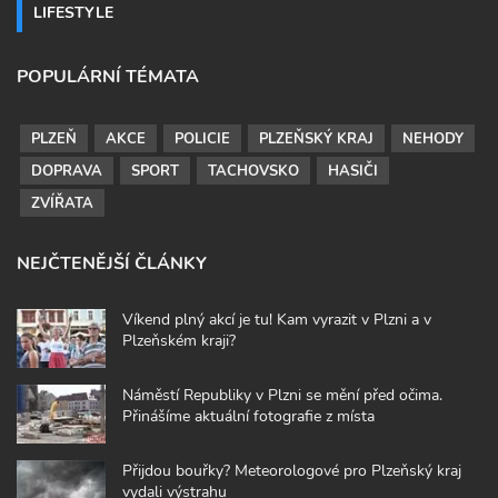
LIFESTYLE
POPULÁRNÍ TÉMATA
PLZEŇ
AKCE
POLICIE
PLZEŇSKÝ KRAJ
NEHODY
DOPRAVA
SPORT
TACHOVSKO
HASIČI
ZVÍŘATA
NEJČTENĚJŠÍ ČLÁNKY
Víkend plný akcí je tu! Kam vyrazit v Plzni a v
Plzeňském kraji?
Náměstí Republiky v Plzni se mění před očima.
Přinášíme aktuální fotografie z místa
Přijdou bouřky? Meteorologové pro Plzeňský kraj
vydali výstrahu