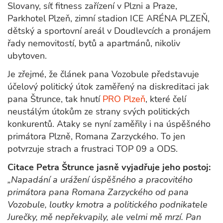
Slovany, síť fitness zařízení v Plzni a Praze,
Parkhotel Plzeň, zimní stadion ICE ARÉNA PLZEŇ,
dětský a sportovní areál v Doudlevcích a pronájem
řady nemovitostí, bytů a apartmánů, nikoliv
ubytoven.
Je zřejmé, že článek pana Vozobule představuje
účelový politický útok zaměřený na diskreditaci jak
pana Štrunce, tak hnutí
PRO Plzeň
, které čelí
neustálým útokům ze strany svých politických
konkurentů. Ataky se nyní zaměřily i na úspěšného
primátora Plzně, Romana Zarzyckého. To jen
potvrzuje strach a frustraci TOP 09 a ODS.
Citace Petra Štrunce jasně vyjadřuje jeho postoj:
„Napadání a urážení úspěšného a pracovitého
primátora pana Romana Zarzyckého od pana
Vozobule, loutky kmotra a politického podnikatele
Jurečky, mě nepřekvapily, ale velmi mě mrzí. Pan