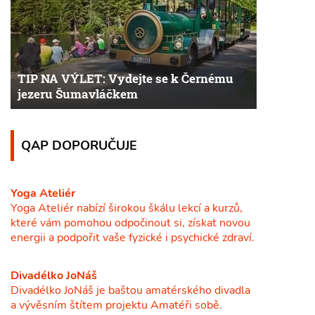
TIP NA VÝLET: Vydejte se k Černému
jezeru Šumavláčkem
QAP DOPORUČUJE
Yoga Ateliér
Yoga Ateliér nabízí širokou škálu lekcí a kurzů,
které vám pomohou odpočinout si, získat novou
energii a podpořit vaše fyzické i psychické zdraví.
Divadélko JoNáš
Divadélko JoNáš je baštou amatérského divadla
a vývěsním štítem projektu Amatéři sobě.