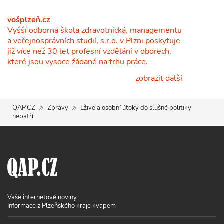
vošplzeň.cz
Vyšší odborná škola zdravotnická, managementu
a veřejnosprávních studií, s.r.o. v Plzni poskytuje
již více než 30 let profesní vzdělání v oborech,
které jsou vysoce žádané na trhu práce.
zobrazit další
QAP.CZ
Zprávy
Lživé a osobní útoky do slušné politiky
nepatří
Vaše internetové noviny
Informace z Plzeňského kraje kvapem