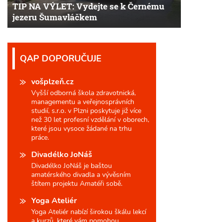
TIP NA VÝLET: Vydejte se k Černému
jezeru Šumavláčkem
QAP DOPORUČUJE
vošplzeň.cz
Vyšší odborná škola zdravotnická,
managementu a veřejnosprávních
studií, s.r.o. v Plzni poskytuje již více
než 30 let profesní vzdělání v oborech,
které jsou vysoce žádané na trhu
práce.
Divadélko JoNáš
Divadélko JoNáš je baštou
amatérského divadla a vývěsním
štítem projektu Amatéři sobě.
Yoga Ateliér
Yoga Ateliér nabízí širokou škálu lekcí
a kurzů, které vám pomohou