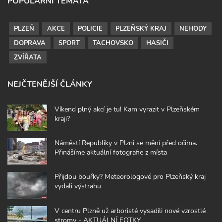
POPULÁRNÍ TÉMATA
PLZEŇ
AKCE
POLICIE
PLZEŇSKÝ KRAJ
NEHODY
DOPRAVA
SPORT
TACHOVSKO
HASIČI
ZVÍŘATA
NEJČTENĚJŠÍ ČLÁNKY
Víkend plný akcí je tu! Kam vyrazit v Plzeňském
kraji?
Náměstí Republiky v Plzni se mění před očima.
Přinášíme aktuální fotografie z místa
Přijdou bouřky? Meteorologové pro Plzeňský kraj
vydali výstrahu
V centru Plzně už arboristé vysadili nové vzrostlé
stromy - AKTUÁLNÍ FOTKY