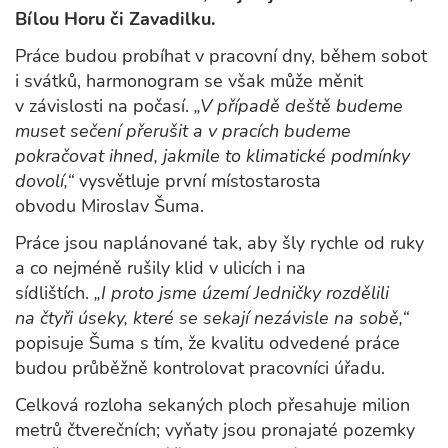
Bílou Horu či Zavadilku.
Práce budou probíhat v pracovní dny, během sobot
i svátků, harmonogram se však může měnit
v závislosti na počasí.
„V případě deště budeme
muset sečení přerušit a v pracích budeme
pokračovat ihned, jakmile to klimatické podmínky
dovolí,“
vysvětluje první místostarosta
obvodu Miroslav Šuma.
Práce jsou naplánované tak, aby šly rychle od ruky
a co nejméně rušily klid v ulicích i na
sídlištích.
„I proto jsme území Jedničky rozdělili
na čtyři úseky, které se sekají nezávisle na sobě,“
popisuje Šuma s tím, že kvalitu odvedené práce
budou průběžně kontrolovat pracovníci úřadu.
Celková rozloha sekaných ploch přesahuje milion
metrů čtverečních; vyňaty jsou pronajaté pozemky