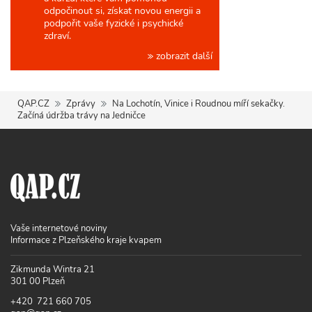
odpočinout si, získat novou energii a
podpořit vaše fyzické i psychické
zdraví.
zobrazit další
QAP.CZ
Zprávy
Na Lochotín, Vinice i Roudnou míří sekačky.
Začíná údržba trávy na Jedničce
Vaše internetové noviny
Informace z Plzeňského kraje kvapem
Zikmunda Wintra 21
301 00 Plzeň
+420 721 660 705