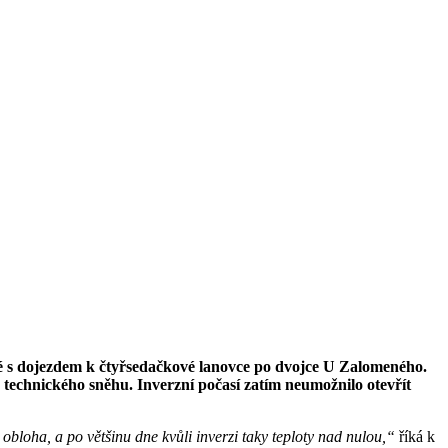
ické s dojezdem k čtyřsedačkové lanovce po dvojce U Zalomeného.
technického sněhu. Inverzní počasí zatím neumožnilo otevřít
obloha, a po většinu dne kvůli inverzi taky teploty nad nulou,“
říká k