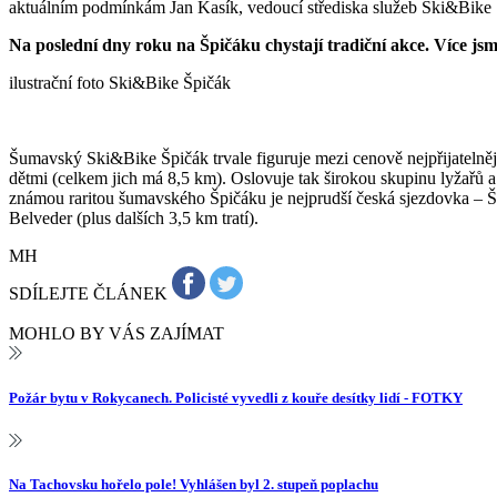
aktuálním podmínkám Jan Kasík, vedoucí střediska služeb Ski&Bike 
Na poslední dny roku na Špičáku chystají tradiční akce. Více jsm
ilustrační foto Ski&Bike Špičák
Šumavský Ski&Bike Špičák trvale figuruje mezi cenově nejpřijatelněj
dětmi (celkem jich má 8,5 km). Oslovuje tak širokou skupinu lyžařů a
známou raritou šumavského Špičáku je nejprudší česká sjezdovka – Ša
Belveder (plus dalších 3,5 km tratí).
MH
SDÍLEJTE ČLÁNEK
MOHLO BY VÁS ZAJÍMAT
Požár bytu v Rokycanech. Policisté vyvedli z kouře desítky lidí - FOTKY
Na Tachovsku hořelo pole! Vyhlášen byl 2. stupeň poplachu