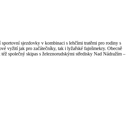
sportovní sjezdovky v kombinaci s lehčími tratěmi pro rodiny s
é vyžití jak pro začátečníky, tak i lyžařské fajnšmekry. Obecně
t též společný skipas s železnorudskými středisky Nad Nádražím –