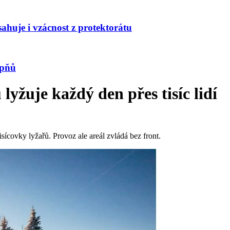
huje i vzácnost z protektorátu
upňů
yžuje každý den přes tisíc lidí
sícovky lyžařů. Provoz ale areál zvládá bez front.