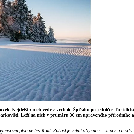
zdovek. Nejdelší z nich vede z vrcholu Špičáku po jedničce Turist
arkovišti. Leží na nich v průměru 30 cm upraveného přírodního a 
dbavovat plynule bez front. Počasí je velmi příjemné – slunce a modrá 