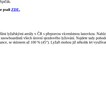
Špičák.
e psali
ZDE.
šími lyžařskými areály v ČR s přepravou vícemístnou lanovkou. Nabízí 
 snowboardistů všech úrovní sjezdového lyžování. Najdete tady pohodov
nce, se sklonem až 100 % (45°). Lyžaři mohou již několik let využíva