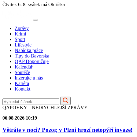
Čtvrtek 6. 8.
svátek má Oldřiška
Zprávy
Krimi
Sport
Lifestyle
Nabídka práce
Tipy do Bavorska
QAP Doporučuje
Kalendář
Soutěže
Inzerujte u nás
Kariéra
Kontakt
QAPOVKY – NEJRYCHLEJŠÍ ZPRÁVY
06.08.2026 10:19
Větráte v noci? Pozor, v Plzni hrozí netopýří invaze!