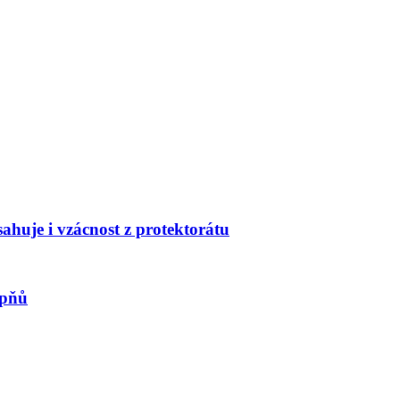
huje i vzácnost z protektorátu
upňů