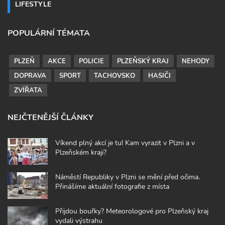
LIFESTYLE
POPULÁRNÍ TÉMATA
PLZEŇ
AKCE
POLICIE
PLZEŇSKÝ KRAJ
NEHODY
DOPRAVA
SPORT
TACHOVSKO
HASIČI
ZVÍŘATA
NEJČTENĚJŠÍ ČLÁNKY
Víkend plný akcí je tu! Kam vyrazit v Plzni a v
Plzeňském kraji?
Náměstí Republiky v Plzni se mění před očima.
Přinášíme aktuální fotografie z místa
Přijdou bouřky? Meteorologové pro Plzeňský kraj
vydali výstrahu