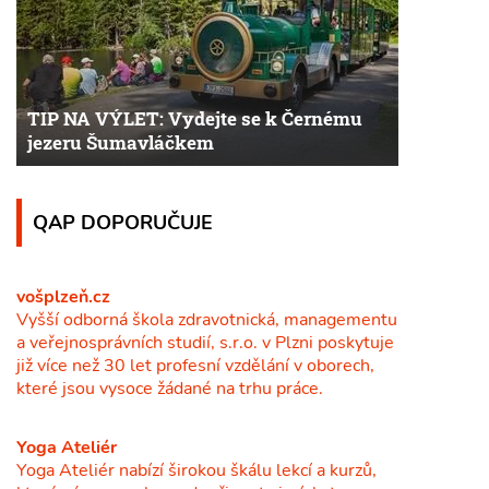
TIP NA VÝLET: Vydejte se k Černému
jezeru Šumavláčkem
QAP DOPORUČUJE
vošplzeň.cz
Vyšší odborná škola zdravotnická, managementu
a veřejnosprávních studií, s.r.o. v Plzni poskytuje
již více než 30 let profesní vzdělání v oborech,
které jsou vysoce žádané na trhu práce.
Yoga Ateliér
Yoga Ateliér nabízí širokou škálu lekcí a kurzů,