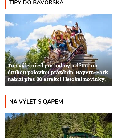
TIPY DO BAVORSKA
Top výletní cíl pro rodiny s dětmi na
druhou polovinu prázdnin. Bayern-Park
nabízí přes 80 atrakcí i letošní novinky.
NA VÝLET S QAPEM