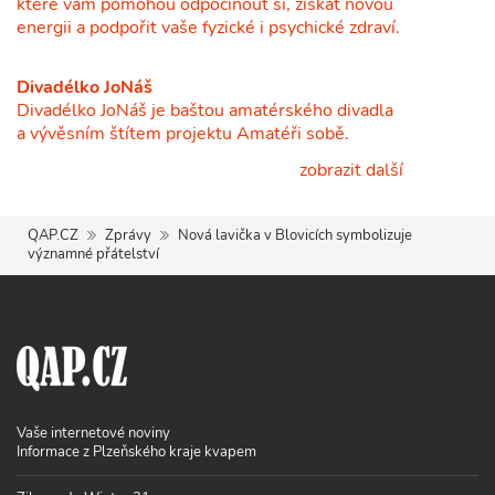
které vám pomohou odpočinout si, získat novou
energii a podpořit vaše fyzické i psychické zdraví.
Divadélko JoNáš
Divadélko JoNáš je baštou amatérského divadla
a vývěsním štítem projektu Amatéři sobě.
zobrazit další
QAP.CZ
Zprávy
Nová lavička v Blovicích symbolizuje
významné přátelství
Vaše internetové noviny
Informace z Plzeňského kraje kvapem