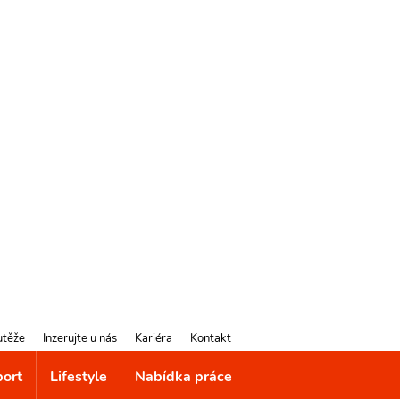
utěže
Inzerujte u nás
Kariéra
Kontakt
port
Lifestyle
Nabídka práce