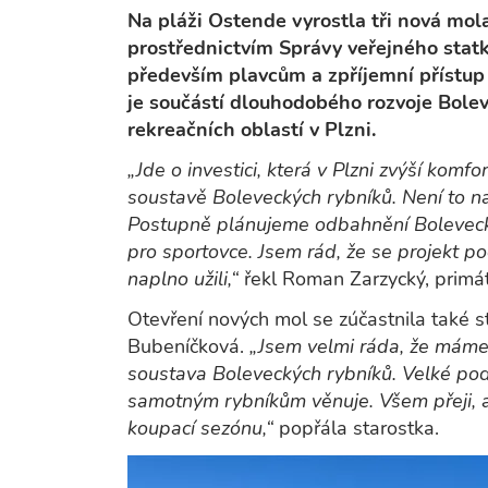
Na pláži Ostende vyrostla tři nová mol
prostřednictvím Správy veřejného statk
především plavcům a zpříjemní přístup 
je součástí dlouhodobého rozvoje Bolev
rekreačních oblastí v Plzni.
„Jde o investici, která v Plzni zvýší komfo
soustavě Boleveckých rybníků. Není to nav
Postupně plánujeme odbahnění Bolevecké
pro sportovce. Jsem rád, že se projekt po
naplno užili,“
řekl Roman Zarzycký, primát
Otevření nových mol se zúčastnila také 
Bubeníčková.
„Jsem velmi ráda, že máme v
soustava Boleveckých rybníků. Velké podě
samotným rybníkům věnuje. Všem přeji, ab
koupací sezónu,“
popřála starostka.