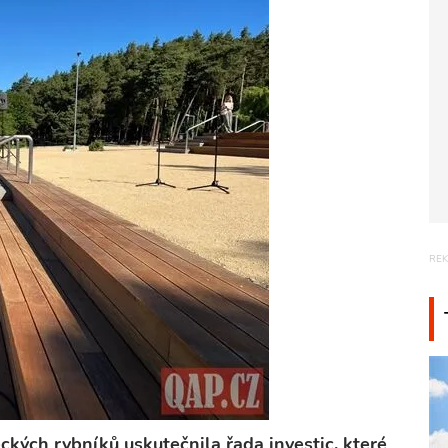
ckých rybníků uskutečnila řada investic, které