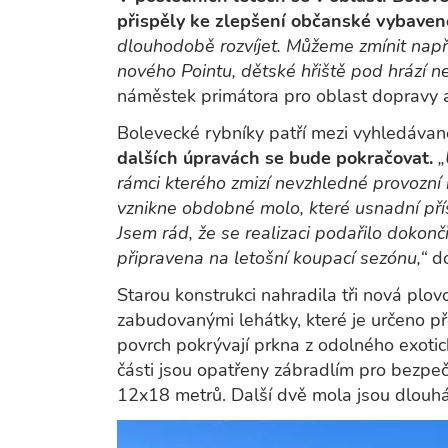
přispěly ke zlepšení občanské vybaveno
dlouhodobě rozvíjet. Můžeme zmínit nap
nového Pointu, dětské hřiště pod hrází n
náměstek primátora pro oblast dopravy a 
Bolevecké rybníky patří mezi vyhledávané 
dalších úpravách se bude pokračovat.
„
rámci kterého zmizí nevzhledné provozní
vznikne obdobné molo, které usnadní pří
Jsem rád, že se realizaci podařilo dokon
připravena na letošní koupací sezónu,“
do
Starou konstrukci nahradila tři nová plov
zabudovanými lehátky, které je určeno p
povrch pokrývají prkna z odolného exotic
části jsou opatřeny zábradlím pro bezpeč
12x18 metrů. Další dvě mola jsou dlouh