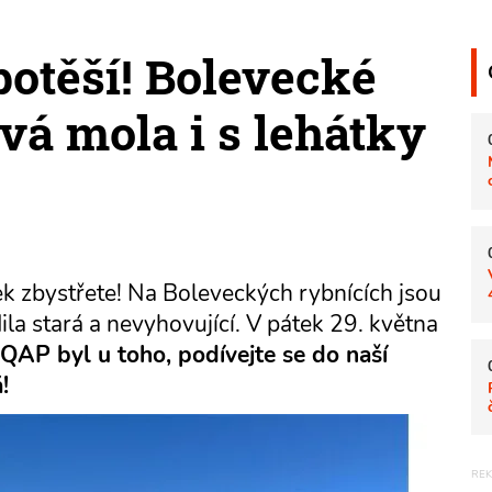
potěší! Bolevecké
vá mola i s lehátky
ek zbystřete! Na Boleveckých rybnících jsou
la stará a nevyhovující. V pátek 29. května
QAP byl u toho, podívejte se do naší
!