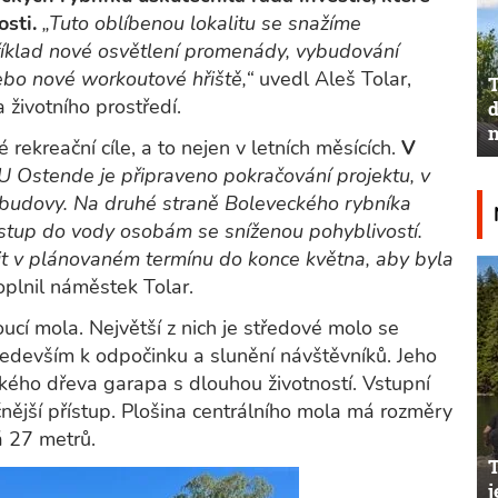
sti.
„Tuto oblíbenou lokalitu se snažíme
říklad nové osvětlení promenády, vybudování
ebo nové workoutové hřiště,“
uvedl Aleš Tolar,
T
životního prostředí.
d
n
rekreační cíle, a to nejen v letních měsících.
V
U Ostende je připraveno pokračování projektu, v
 budovy. Na druhé straně Boleveckého rybníka
stup do vody osobám se sníženou pohyblivostí.
čit v plánovaném termínu do konce května, aby byla
plnil náměstek Tolar.
oucí mola. Největší z nich je středové molo se
ředevším k odpočinku a slunění návštěvníků. Jeho
kého dřeva garapa s dlouhou životností. Vstupní
nější přístup. Plošina centrálního mola má rozměry
á 27 metrů.