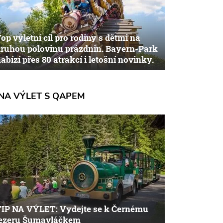
op výletní cíl pro rodiny s dětmi na
ruhou polovinu prázdnin. Bayern-Park
abízí přes 80 atrakcí i letošní novinky.
NA VÝLET S QAPEM
TIP NA VÝLET: Vydejte se k Černému
jezeru Šumavláčkem