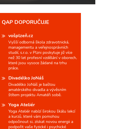
QAP DOPORUČUJE
vošplzeň.cz
Vyšší odborná škola zdravotnická,
managementu a veřejnosprávních
studií, s.r.o. v Plzni poskytuje již více
než 30 let profesní vzdělání v oborech,
které jsou vysoce žádané na trhu
práce.
Divadélko JoNáš
Divadélko JoNáš je baštou
amatérského divadla a vývěsním
štítem projektu Amatéři sobě.
Yoga Ateliér
Yoga Ateliér nabízí širokou škálu lekcí
a kurzů, které vám pomohou
odpočinout si, získat novou energii a
podpořit vaše fyzické i psychické