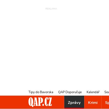
Tipy do Bavorska
QAP Doporučuje
Kalendář
So
Zprávy
Krimi
S