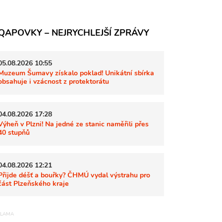
QAPOVKY – NEJRYCHLEJŠÍ ZPRÁVY
05.08.2026 10:55
Muzeum Šumavy získalo poklad! Unikátní sbírka
obsahuje i vzácnost z protektorátu
04.08.2026 17:28
Výheň v Plzni! Na jedné ze stanic naměřili přes
40 stupňů
04.08.2026 12:21
Přijde déšť a bouřky? ČHMÚ vydal výstrahu pro
část Plzeňského kraje