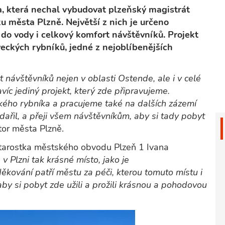
a, která nechal vybudovat plzeňský magistrát
u města Plzně. Největší z nich je určeno
do vody i celkový komfort návštěvníků. Projekt
eckých rybníků, jedné z nejoblíbenějších
rt návštěvníků nejen v oblasti Ostende, ale i v celé
íc jediný projekt, který zde připravujeme.
ho rybníka a pracujeme také na dalších zázemí
dařil, a přeji všem návštěvníkům, aby si tady pobyt
or města Plzně.
starostka městského obvodu Plzeň 1 Ivana
 Plzni tak krásné místo, jako je
kování patří městu za péči, kterou tomuto místu i
y si pobyt zde užili a prožili krásnou a pohodovou