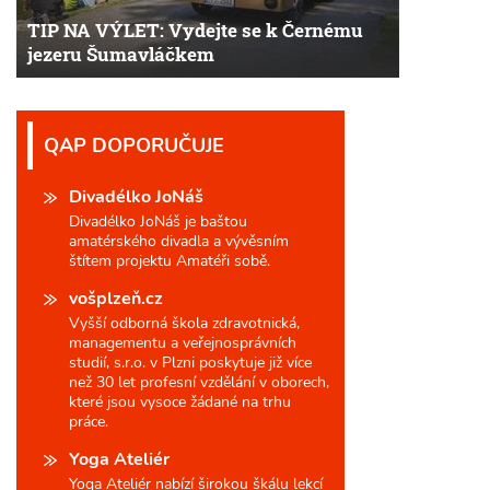
TIP NA VÝLET: Vydejte se k Černému
jezeru Šumavláčkem
QAP DOPORUČUJE
Divadélko JoNáš
Divadélko JoNáš je baštou
amatérského divadla a vývěsním
štítem projektu Amatéři sobě.
vošplzeň.cz
Vyšší odborná škola zdravotnická,
managementu a veřejnosprávních
studií, s.r.o. v Plzni poskytuje již více
než 30 let profesní vzdělání v oborech,
které jsou vysoce žádané na trhu
práce.
Yoga Ateliér
Yoga Ateliér nabízí širokou škálu lekcí