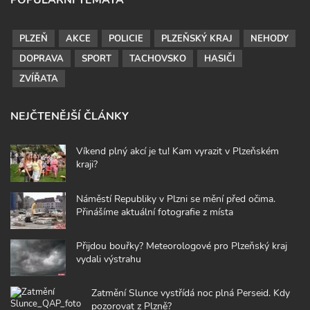
POPULÁRNÍ TÉMATA
PLZEŇ
AKCE
POLICIE
PLZEŇSKÝ KRAJ
NEHODY
DOPRAVA
SPORT
TACHOVSKO
HASIČI
ZVÍŘATA
NEJČTENĚJŠÍ ČLÁNKY
Víkend plný akcí je tu! Kam vyrazit v Plzeňském
kraji?
Náměstí Republiky v Plzni se mění před očima.
Přinášíme aktuální fotografie z místa
Přijdou bouřky? Meteorologové pro Plzeňský kraj
vydali výstrahu
Zatmění Slunce vystřídá noc plná Perseid. Kdy
pozorovat z Plzně?