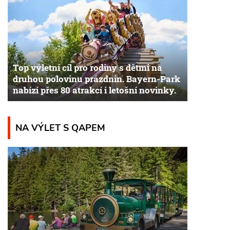
Top výletní cíl pro rodiny s dětmi na
druhou polovinu prázdnin. Bayern-Park
nabízí přes 80 atrakcí i letošní novinky.
NA VÝLET S QAPEM