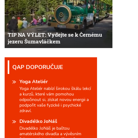
TIP NA VÝLET: Vydejte se k Černému
jezeru Šumavláčkem
QAP DOPORUČUJE
Yoga Ateliér
Yoga Ateliér nabízí širokou škálu lekcí
a kurzů, které vám pomohou
odpočinout si, získat novou energii a
podpořit vaše fyzické i psychické
zdraví.
Divadélko JoNáš
Divadélko JoNáš je baštou
amatérského divadla a vývěsním