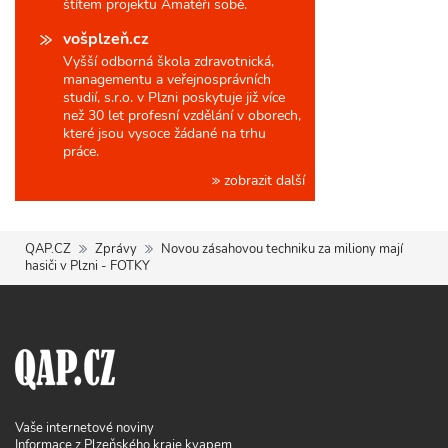
štítem projektu Amatéři sobě.
vošplzeň.cz
Vyšší odborná škola zdravotnická,
managementu a veřejnosprávních
studií, s.r.o. v Plzni poskytuje již více
než 30 let profesní vzdělání v oborech,
které jsou vysoce žádané na trhu
práce.
zobrazit další
QAP.CZ
Zprávy
Novou zásahovou techniku za miliony mají
hasiči v Plzni - FOTKY
Vaše internetové noviny
Informace z Plzeňského kraje kvapem