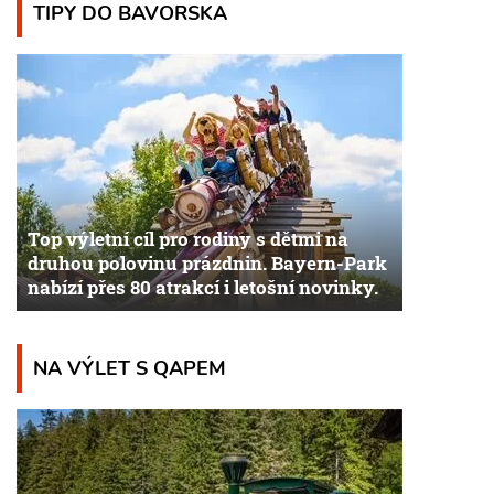
TIPY DO BAVORSKA
Top výletní cíl pro rodiny s dětmi na
druhou polovinu prázdnin. Bayern-Park
nabízí přes 80 atrakcí i letošní novinky.
NA VÝLET S QAPEM