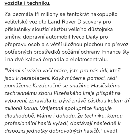
vozidla i techniku.
Za bezmála tři miliony se tentokrát nakopupilo
velitelské vozidlo Land Rover Discovery pro
příslušníky sloužící službu velícího důstojníka
směny, dopravní automobil Iveco Daily pro
přepravu osob a s větší úložnou plochou na převoz
potřebných prostředků požární ochrany. Finance šly
i na dvě kalová čerpadla a elektrocentrálu.
"Velmi si vážím vaší práce, jste pro nás lidi, kteří
jsou k nezaplacení. Když můžeme pomoci, rádi
pomůžeme.Každoročně se snažíme Hasičskému
záchrannému sboru Plzeňského kraje přispět na
vybavení, zpravidla to bývá právě částkou kolem tří
milionů korun. Vzájemná spolupráce funguje
dlouhodobě. Máme i dohodu, že techniku, kterou
profesionální hasiči vyřadí, dostávají následně k
dispozici jednotky dobrovolných hasičů,"
uvedl