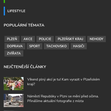
LIFESTYLE
POPULÁRNÍ TÉMATA
PLZEŇ
AKCE
POLICIE
PLZEŇSKÝ KRAJ
NEHODY
DOPRAVA
SPORT
TACHOVSKO
HASIČI
ZVÍŘATA
NEJČTENĚJŠÍ ČLÁNKY
Víkend plný akcí je tu! Kam vyrazit v Plzeňském
kraji?
Náměstí Republiky v Plzni se mění před očima.
Přinášíme aktuální fotografie z místa