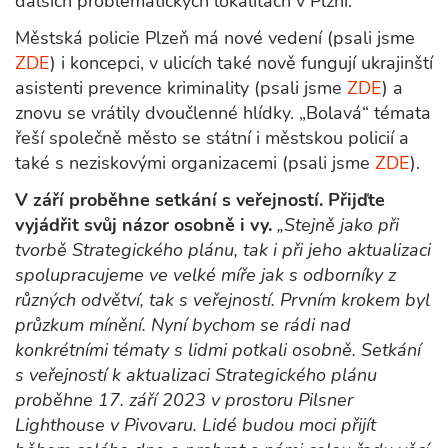
dalších problematických lokalitách v Plzni.
Městská policie Plzeň má nové vedení (psali jsme
ZDE
) i koncepci, v ulicích také nově fungují ukrajinští
asistenti prevence kriminality (psali jsme
ZDE
) a
znovu se vrátily dvoučlenné hlídky. „Bolavá“ témata
řeší společně město se státní i městskou policií a
také s neziskovými organizacemi (psali jsme
ZDE
).
V září proběhne setkání s veřejností. Přijďte
vyjádřit svůj názor osobně i vy.
„Stejně jako při
tvorbě Strategického plánu, tak i při jeho aktualizaci
spolupracujeme ve velké míře jak s odborníky z
různých odvětví, tak s veřejností. Prvním krokem byl
průzkum mínění. Nyní bychom se rádi nad
konkrétními tématy s lidmi potkali osobně. Setkání
s veřejností k aktualizaci Strategického plánu
proběhne 17. září 2023 v prostoru Pilsner
Lighthouse v Pivovaru. Lidé budou moci přijít