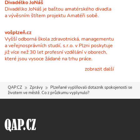
Divadélko JoNáš
Divadélko JoNáš je baštou amatérského divadla
a vývěsním štítem projektu Amatéři sobě.
vošplzeň.cz
Vyšší odborná škola zdravotnická, managementu
a veřejnosprávních studií, s.r.o. v Plzni poskytuje
již více než 30 let profesní vzdělání v oborech,
které jsou vysoce žádané na trhu práce.
zobrazit další
QAP.CZ
Zprávy
Plzeňané vyplňovali dotazník spokojenosti se
životem ve městě. Co z průzkumu vyplynulo?