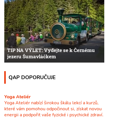
TIP NA VÝLET: Vydejte se k Černému
jezeru Šumavláčkem
QAP DOPORUČUJE
Yoga Ateliér
Yoga Ateliér nabízí širokou škálu lekcí a kurzů,
které vám pomohou odpočinout si, získat novou
energii a podpořit vaše fyzické i psychické zdraví.