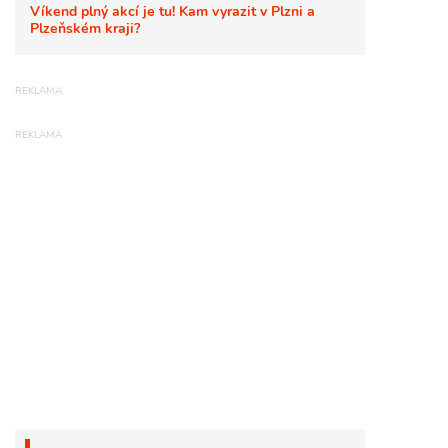
Víkend plný akcí je tu! Kam vyrazit v Plzni a
Plzeňském kraji?