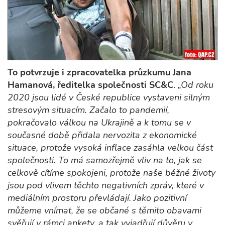
To potvrzuje i zpracovatelka průzkumu Jana
Hamanová, ředitelka společnosti SC&C
.
„Od roku
2020 jsou lidé v České republice vystaveni silným
stresovým situacím. Začalo to pandemií,
pokračovalo válkou na Ukrajině a k tomu se v
současné době přidala nervozita z ekonomické
situace, protože vysoká inflace zasáhla velkou část
společnosti. To má samozřejmě vliv na to, jak se
celkově cítíme spokojeni, protože naše běžné životy
jsou pod vlivem těchto negativních zpráv, které v
mediálním prostoru převládají. Jako pozitivní
můžeme vnímat, že se občané s těmito obavami
svěřují v rámci ankety, a tak vyjadřují důvěru v