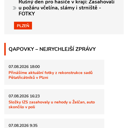
Rušný den pro hasiče v kraji: Zasahovali
u požáru včelína, slámy i strniště -
FOTKY
PLZEŇ
QAPOVKY – NEJRYCHLEJŠÍ ZPRÁVY
07.08.2026 18:00
Přinášíme aktuální fotky z rekonstrukce sadů
Pětatřicátníků v Plzni
07.08.2026 16:23
Složky IZS zasahovaly u nehody u Želčan, auto
skončilo v poli
07.08.2026 9:35