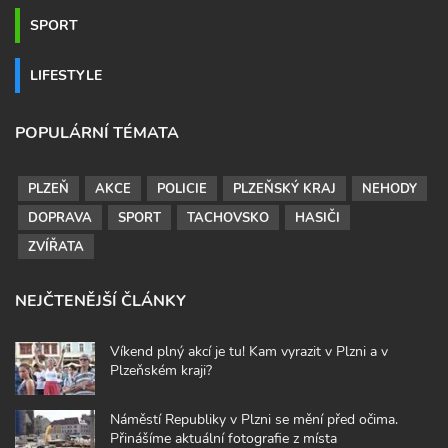
SPORT
LIFESTYLE
POPULÁRNÍ TÉMATA
PLZEŇ
AKCE
POLICIE
PLZEŇSKÝ KRAJ
NEHODY
DOPRAVA
SPORT
TACHOVSKO
HASIČI
ZVÍŘATA
NEJČTENĚJŠÍ ČLÁNKY
Víkend plný akcí je tu! Kam vyrazit v Plzni a v
Plzeňském kraji?
Náměstí Republiky v Plzni se mění před očima.
Přinášíme aktuální fotografie z místa