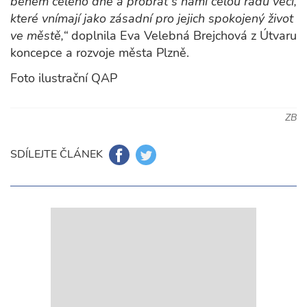
během celého dne a probrat s námi celou řadu věcí,
které vnímají jako zásadní pro jejich spokojený život
ve městě,“
doplnila Eva Velebná Brejchová z Útvaru
koncepce a rozvoje města Plzně.
Foto ilustrační QAP
ZB
SDÍLEJTE ČLÁNEK