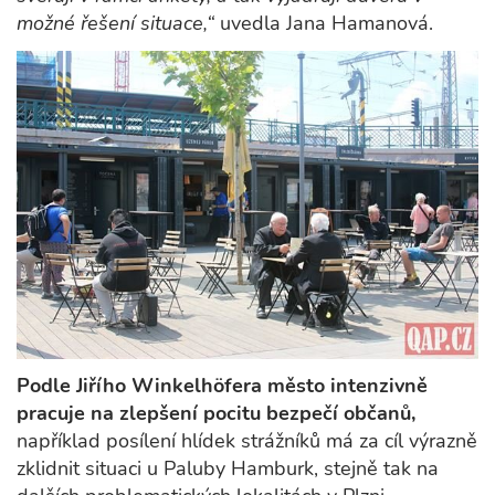
možné řešení situace,“
uvedla Jana Hamanová.
Podle Jiřího Winkelhöfera město intenzivně
pracuje na zlepšení pocitu bezpečí občanů,
například posílení hlídek strážníků má za cíl výrazně
zklidnit situaci u Paluby Hamburk, stejně tak na