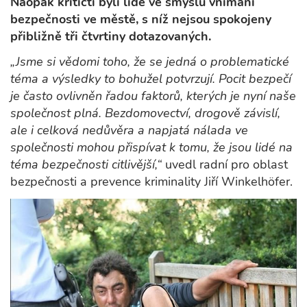
Naopak kritičtí byli lidé ve smyslu vnímání
bezpečnosti ve městě, s níž nejsou spokojeny
přibližně tři čtvrtiny dotazovaných.
„Jsme si vědomi toho, že se jedná o problematické
téma a výsledky to bohužel potvrzují. Pocit bezpečí
je často ovlivněn řadou faktorů, kterých je nyní naše
společnost plná. Bezdomovectví, drogově závislí,
ale i celková nedůvěra a napjatá nálada ve
společnosti mohou přispívat k tomu, že jsou lidé na
téma bezpečnosti citlivější,“
uvedl radní pro oblast
bezpečnosti a prevence kriminality Jiří Winkelhöfer.