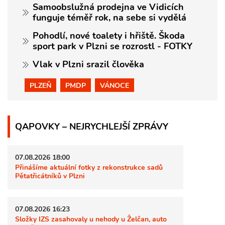
Samoobslužná prodejna ve Vidicích
funguje téměř rok, na sebe si vydělá
Pohodlí, nové toalety i hřiště. Škoda
sport park v Plzni se rozrostl - FOTKY
Vlak v Plzni srazil člověka
PLZEŇ
PMDP
VÁNOCE
QAPOVKY – NEJRYCHLEJŠÍ ZPRÁVY
07.08.2026 18:00
Přinášíme aktuální fotky z rekonstrukce sadů
Pětatřicátníků v Plzni
07.08.2026 16:23
Složky IZS zasahovaly u nehody u Želčan, auto