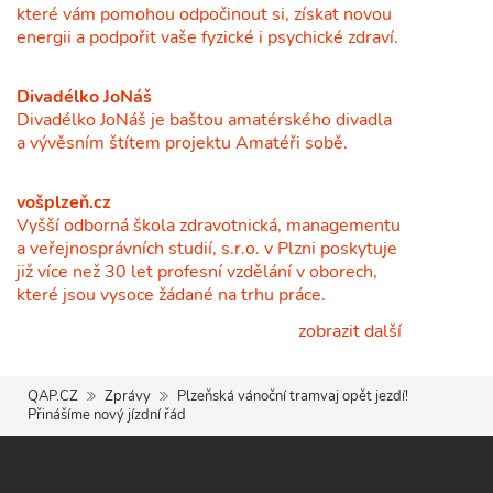
které vám pomohou odpočinout si, získat novou
energii a podpořit vaše fyzické i psychické zdraví.
Divadélko JoNáš
Divadélko JoNáš je baštou amatérského divadla
a vývěsním štítem projektu Amatéři sobě.
vošplzeň.cz
Vyšší odborná škola zdravotnická, managementu
a veřejnosprávních studií, s.r.o. v Plzni poskytuje
již více než 30 let profesní vzdělání v oborech,
které jsou vysoce žádané na trhu práce.
zobrazit další
QAP.CZ
Zprávy
Plzeňská vánoční tramvaj opět jezdí!
Přinášíme nový jízdní řád