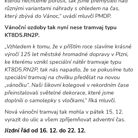
kterou nechceme porušit, tak jsme přemýšleli nad
různými variantami náhrady s ohledem na čas,
který zbývá do Vánoc,“
uvádí mluvčí PMDP.
Vánoční ozdoby tak nyní nese tramvaj typu
KT8D5.RN2P.
„Vzhledem k tomu, že v příštím roce slavíme krásné
výročí 125 let městské hromadné dopravy v Plzni,
ke kterému vznikl speciální nátěr tramvaje typu
KT8D5.RN2P, tak nás napadlo, že se pokusíme tuto
speciální tramvaj na chvilku předělat na novou
„vánočku“. Naši šikovní kolegové v rekordním čase
přeinstalovali světelné dekorace, které jsme
doplnili o samolepky s vločkami,“
říká mluvčí.
Nová vánoční tramvaj tak mohla v pátek 15. 12.
vyrazit do ulic a všem zpříjemňovat adventní čas.
Jízdní řád od 16. 12. do 22. 12.