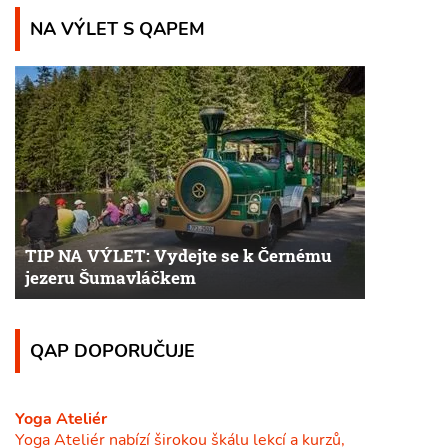
NA VÝLET S QAPEM
TIP NA VÝLET: Vydejte se k Černému
jezeru Šumavláčkem
QAP DOPORUČUJE
Yoga Ateliér
Yoga Ateliér nabízí širokou škálu lekcí a kurzů,