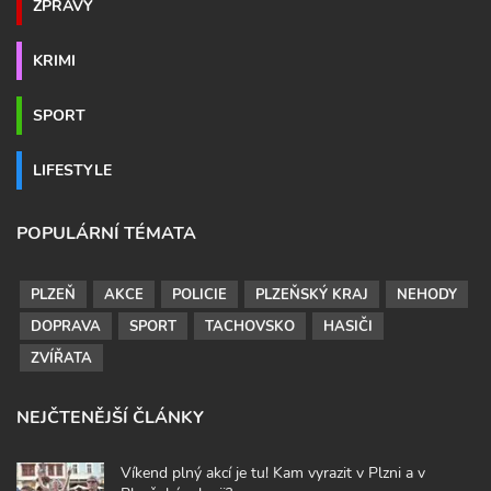
ZPRÁVY
KRIMI
SPORT
LIFESTYLE
POPULÁRNÍ TÉMATA
PLZEŇ
AKCE
POLICIE
PLZEŇSKÝ KRAJ
NEHODY
DOPRAVA
SPORT
TACHOVSKO
HASIČI
ZVÍŘATA
NEJČTENĚJŠÍ ČLÁNKY
Víkend plný akcí je tu! Kam vyrazit v Plzni a v