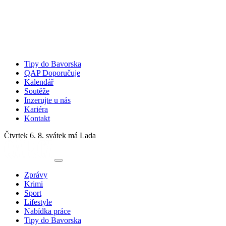
Tipy do Bavorska
QAP Doporučuje
Kalendář
Soutěže
Inzerujte u nás
Kariéra
Kontakt
Čtvrtek 6. 8.
svátek má Lada
Zprávy
Krimi
Sport
Lifestyle
Nabídka práce
Tipy do Bavorska