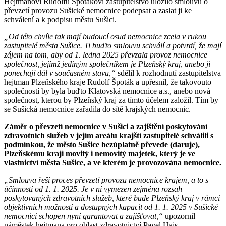
Hejtmanovi Rudolfu Špotákovi zastupitelstvo uložilo smlouvu o
převzetí provozu Sušické nemocnice podepsat a zaslat ji ke
schválení a k podpisu městu Sušici.
„Od této chvíle tak mají budoucí osud nemocnice zcela v rukou
zastupitelé města Sušice. Ti buďto smlouvu schválí a potvrdí, že mají
zájem na tom, aby od 1. ledna 2025 převzala provoz nemocnice
společnost, jejímž jediným společníkem je Plzeňský kraj, anebo ji
ponechají dál v současném stavu,“
sdělil k rozhodnutí zastupitelstva
hejtman Plzeňského kraje Rudolf Špoták a upřesnil, že takovouto
společností by byla buďto Klatovská nemocnice a.s., anebo nová
společnost, kterou by Plzeňský kraj za tímto účelem založil. Tím by
se Sušická nemocnice zařadila do sítě krajských nemocnic.
Záměr o převzetí nemocnice v Sušici a zajištění poskytování
zdravotních služeb v jejím areálu krajští zastupitelé schválili s
podmínkou, že město Sušice bezúplatně převede (daruje),
Plzeňskému kraji movitý i nemovitý majetek, který je ve
vlastnictví města Sušice, a ve kterém je provozována nemocnice.
„Smlouva řeší proces převzetí provozu nemocnice krajem, a to s
účinností od 1. 1. 2025. Je v ní vymezen zejména rozsah
poskytovaných zdravotních služeb, které bude Plzeňský kraj v rámci
objektivních možností a dostupných kapacit od 1. 1. 2025 v Sušické
nemocnici schopen nyní garantovat a zajišťovat,“
upozornil
náměstek hejtmana pro oblast zdravotnictví Pavel Hais.