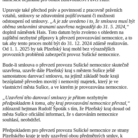
Upravuje také přechod práv a povinností z pracovně právních
vztahů, smlouvy se zdravotními pojišťovnami či možnosti
odstoupení od smlouvy.
„A je zde uvedeno i to, že smlouva musí být
oběma smluvními stranami uzavřena nejpozději do 31. 5. 2024,“
doplnil náměstek Hais. Toto datum bylo zvoleno s ohledem na
zajištění nezbytné přípravy k převzetí provozování nemocnice, a to
tak aby tento proces mohl být do 31. 12. 2024 zdárně realizován.
Od 1. 1. 2025 by tak Plzeňský kraj mohl bez výraznějších
provozních problémů zabezpečit provoz Sušické nemocnice.
Bude-li smlouva o převzetí provozu Sušické nemocnice skutečně
uzavřena, uzavře dále Plzeňský kraj s městem Sušice ještě
samostatnou darovací smlouvu, na jejímž základě bude kraji
bezúplatně převeden movitý i nemovitý majetek, který je ve
vlastnictví města Sušice, a ve kterém je provozována nemocnice.
„Uzavření této darovací smlouvy je přitom nezbytným
předpokladem k tomu, aby kraj provozování nemocnice převzal,“
zdůraznil hejtman Rudolf Špoták s tím, že Plzeňský kraj dosud od
města Sušice oficiální informaci, že s darováním nemocnice
souhlasí, neobdržel.
Předpokladem pro převzetí provozu Sušické nemocnice ze strany
Plzeňského kraje je tedy uzavření obou předmětných smluv, k