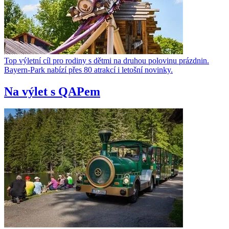
Top výletní cíl pro rodiny s dětmi na druhou polovinu prázdnin.
Bayern-Park nabízí přes 80 atrakcí i letošní novinky.
Na výlet s QAPem