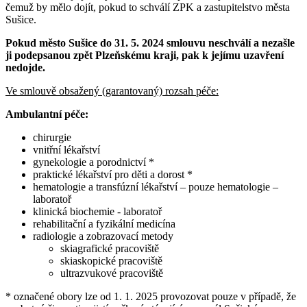
čemuž by mělo dojít, pokud to schválí ZPK a zastupitelstvo města
Sušice.
Pokud město Sušice do 31. 5. 2024 smlouvu neschválí a nezašle
ji podepsanou zpět Plzeňskému kraji, pak k jejímu uzavření
nedojde.
Ve smlouvě obsažený (garantovaný) rozsah péče:
Ambulantní péče:
chirurgie
vnitřní lékařství
gynekologie a porodnictví *
praktické lékařství pro děti a dorost *
hematologie a transfúzní lékařství – pouze hematologie –
laboratoř
klinická biochemie - laboratoř
rehabilitační a fyzikální medicína
radiologie a zobrazovací metody
skiagrafické pracoviště
skiaskopické pracoviště
ultrazvukové pracoviště
* označené obory lze od 1. 1. 2025 provozovat pouze v případě, že