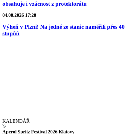
obsahuje i vzácnost z protektorátu
04.08.2026 17:28
Výheň v Plzni! Na jedné ze stanic naměřili přes 40
stupňů
KALENDÁŘ
Aperol Spritz Festival 2026 Klatovy