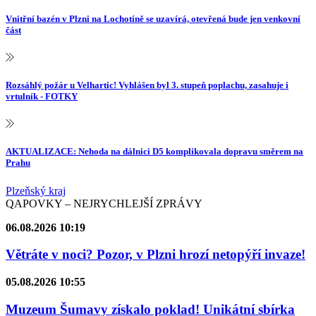
Vnitřní bazén v Plzni na Lochotíně se uzavírá, otevřená bude jen venkovní
část
Rozsáhlý požár u Velhartic! Vyhlášen byl 3. stupeň poplachu, zasahuje i
vrtulník - FOTKY
AKTUALIZACE: Nehoda na dálnici D5 komplikovala dopravu směrem na
Prahu
Plzeňský kraj
QAPOVKY – NEJRYCHLEJŠÍ ZPRÁVY
06.08.2026 10:19
Větráte v noci? Pozor, v Plzni hrozí netopýří invaze!
05.08.2026 10:55
Muzeum Šumavy získalo poklad! Unikátní sbírka