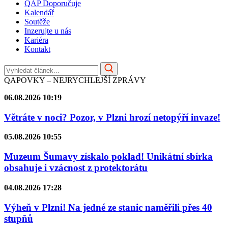
QAP Doporučuje
Kalendář
Soutěže
Inzerujte u nás
Kariéra
Kontakt
QAPOVKY – NEJRYCHLEJŠÍ ZPRÁVY
06.08.2026 10:19
Větráte v noci? Pozor, v Plzni hrozí netopýří invaze!
05.08.2026 10:55
Muzeum Šumavy získalo poklad! Unikátní sbírka
obsahuje i vzácnost z protektorátu
04.08.2026 17:28
Výheň v Plzni! Na jedné ze stanic naměřili přes 40
stupňů