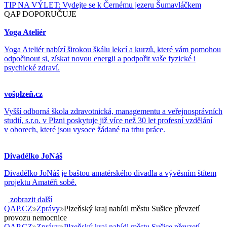
TIP NA VÝLET: Vydejte se k Černému jezeru Šumavláčkem
QAP DOPORUČUJE
Yoga Ateliér
Yoga Ateliér nabízí širokou škálu lekcí a kurzů, které vám pomohou
odpočinout si, získat novou energii a podpořit vaše fyzické i
psychické zdraví.
vošplzeň.cz
Vyšší odborná škola zdravotnická, managementu a veřejnosprávních
studií, s.r.o. v Plzni poskytuje již více než 30 let profesní vzdělání
v oborech, které jsou vysoce žádané na trhu práce.
Divadélko JoNáš
Divadélko JoNáš je baštou amatérského divadla a vývěsním štítem
projektu Amatéři sobě.
zobrazit další
QAP.CZ
Zprávy
Plzeňský kraj nabídl městu Sušice převzetí
provozu nemocnice
QAP.CZ
Zprávy
Plzeňský kraj nabídl městu Sušice převzetí