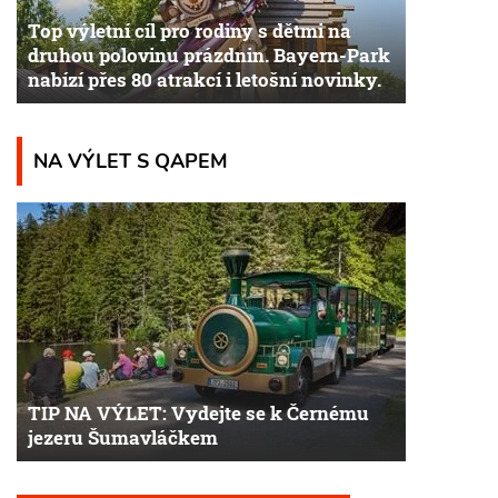
Top výletní cíl pro rodiny s dětmi na
druhou polovinu prázdnin. Bayern-Park
nabízí přes 80 atrakcí i letošní novinky.
NA VÝLET S QAPEM
TIP NA VÝLET: Vydejte se k Černému
jezeru Šumavláčkem