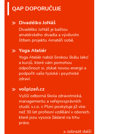
QAP DOPORUČUJE
Divadélko JoNáš
Divadélko JoNáš je baštou
amatérského divadla a vývěsním
štítem projektu Amatéři sobě.
Yoga Ateliér
Yoga Ateliér nabízí širokou škálu lekcí
a kurzů, které vám pomohou
odpočinout si, získat novou energii a
podpořit vaše fyzické i psychické
zdraví.
vošplzeň.cz
Vyšší odborná škola zdravotnická,
managementu a veřejnosprávních
studií, s.r.o. v Plzni poskytuje již více
než 30 let profesní vzdělání v oborech,
které jsou vysoce žádané na trhu
práce.
zobrazit další