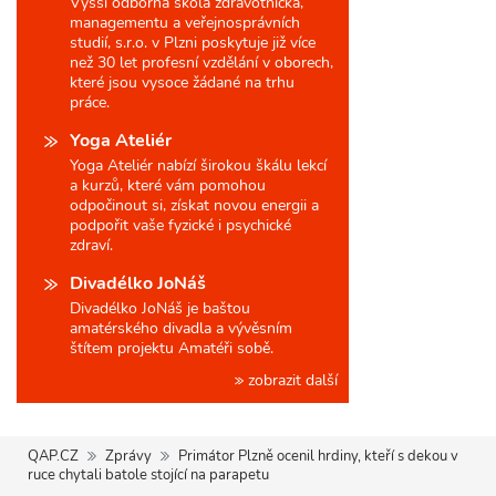
Vyšší odborná škola zdravotnická,
managementu a veřejnosprávních
studií, s.r.o. v Plzni poskytuje již více
než 30 let profesní vzdělání v oborech,
které jsou vysoce žádané na trhu
práce.
Yoga Ateliér
Yoga Ateliér nabízí širokou škálu lekcí
a kurzů, které vám pomohou
odpočinout si, získat novou energii a
podpořit vaše fyzické i psychické
zdraví.
Divadélko JoNáš
Divadélko JoNáš je baštou
amatérského divadla a vývěsním
štítem projektu Amatéři sobě.
zobrazit další
QAP.CZ
Zprávy
Primátor Plzně ocenil hrdiny, kteří s dekou v
ruce chytali batole stojící na parapetu