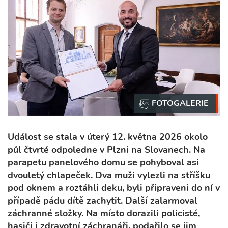
Událost se stala v úterý 12. května 2026 okolo
půl čtvrté odpoledne v Plzni na Slovanech. Na
parapetu panelového domu se pohyboval asi
dvouletý chlapeček. Dva muži vylezli na stříšku
pod oknem a roztáhli deku, byli připraveni do ní v
případě pádu dítě zachytit. Další zalarmoval
záchranné složky. Na místo dorazili policisté,
hasiči i zdravotní záchranáři, podařilo se jim