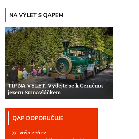
NA VÝLET S QAPEM
TIP NA VÝLET: Vydejte se k Černému
jezeru Šumavláčkem
QAP DOPORUČUJE
vošplzeň.cz