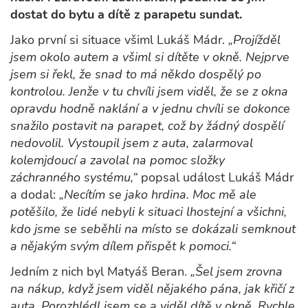
dostat do bytu a dítě z parapetu sundat.
Jako první si situace všiml Lukáš Mádr.
„Projížděl
jsem okolo autem a všiml si dítěte v okně. Nejprve
jsem si řekl, že snad to má někdo dospělý po
kontrolou. Jenže v tu chvíli jsem viděl, že se z okna
opravdu hodně naklání a v jednu chvíli se dokonce
snažilo postavit na parapet, což by žádný dospělí
nedovolil. Vystoupil jsem z auta, zalarmoval
kolemjdoucí a zavolal na pomoc složky
záchranného systému,“
popsal událost Lukáš Mádr
a dodal:
„Necítím se jako hrdina. Moc mě ale
potěšilo, že lidé nebyli k situaci lhostejní a všichni,
kdo jsme se seběhli na místo se dokázali semknout
a nějakým svým dílem přispět k pomoci.“
Jedním z nich byl Matyáš Beran.
„Šel jsem zrovna
na nákup, když jsem viděl nějakého pána, jak křičí z
auta. Porozhlédl jsem se a viděl dítě v okně. Rychle