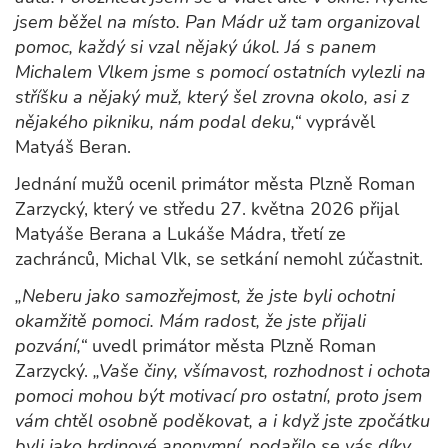
jsem běžel na místo. Pan Mádr už tam organizoval
pomoc, každý si vzal nějaký úkol. Já s panem
Michalem Vlkem jsme s pomocí ostatních vylezli na
stříšku a nějaký muž, který šel zrovna okolo, asi z
nějakého pikniku, nám podal deku,“
vyprávěl
Matyáš Beran.
Jednání mužů ocenil primátor města Plzně Roman
Zarzycký, který ve středu 27. května 2026 přijal
Matyáše Berana a Lukáše Mádra, třetí ze
zachránců, Michal Vlk, se setkání nemohl zúčastnit.
„Neberu jako samozřejmost, že jste byli ochotni
okamžitě pomoci. Mám radost, že jste přijali
pozvání,“
uvedl primátor města Plzně Roman
Zarzycký.
„Vaše činy, všímavost, rozhodnost i ochota
pomoci mohou být motivací pro ostatní, proto jsem
vám chtěl osobně poděkovat, a i když jste zpočátku
byli jako hrdinové anonymní, podařilo se vás díky