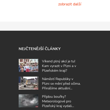
zobrazit další
NEJČTENĚJŠÍ ČLÁNKY
Víkend plný akcí je tu!
Kam vyrazit v Plzni a v
Plzeňském kraji?
Náměstí Republiky v
Plzni se mění před očima.
Přinášíme aktuální
fotografie z místa
Přijdou bouřky?
Meteorologové pro
Plzeňský kraj vydali