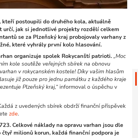
, kteří postoupili do druhého kola, aktuálně
určí, jak si jednotlivé projekty rozdělí celkem
entantů se za Plzeňský kraj probojovaly varhany z
é, které vyhrály první kolo hlasování.
rhan organizuje spolek Rokycanští patrioti.
„Moc
vním kole soutěže veřejných sbírek na obnovu
 varhan v rokycanském kostele! Díky vašim hlasům
lasuje již pouze pro jednu památku z každého kraje
rezentuje Plzeňský kraj,“
informoval o úspěchu v
aždá z uvedených sbírek obdrží finanční příspěvek
žete
zde
.
723. Celkové náklady na opravu varhan jsou dle
o čtyř milionů korun, každá finanční podpora je