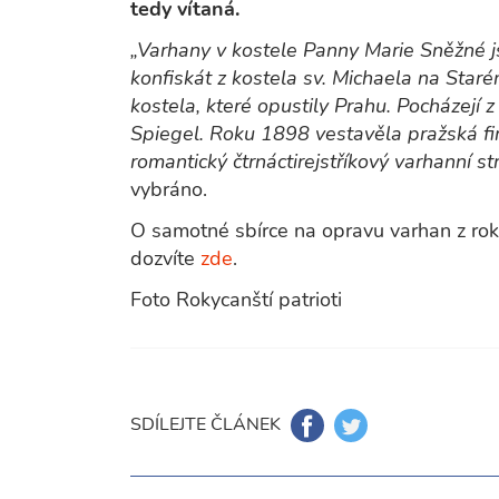
tedy vítaná.
„Varhany v kostele Panny Marie Sněžné j
konfiskát z kostela sv. Michaela na Sta
kostela, které opustily Prahu. Pocházejí 
Spiegel. Roku 1898 vestavěla pražská fi
romantický čtrnáctirejstříkový varhanní str
vybráno.
O samotné sbírce na opravu varhan z ro
dozvíte
zde
.
Foto Rokycanští patrioti
SDÍLEJTE ČLÁNEK