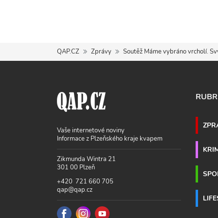
QAP.CZ
Zprávy
Soutěž Máme vybráno vrcholí. Sv
RUBR
ZPR
Vaše internetové noviny
Informace z Plzeňského kraje kvapem
KRI
Zikmunda Wintra 21
301 00 Plzeň
SPO
+420 721 660 705
qap@qap.cz
LIF