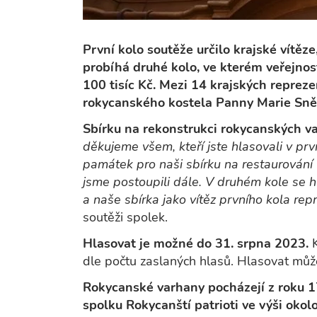
První kolo soutěže určilo krajské vítěze
probíhá druhé kolo, ve kterém veřejnost 
100 tisíc Kč. Mezi 14 krajských reprez
rokycanského kostela Panny Marie Sněžn
Sbírku na rekonstrukci rokycanských va
děkujeme všem, kteří jste hlasovali v pr
památek pro naši sbírku na restaurování
jsme postoupili dále. V druhém kole se h
a naše sbírka jako vítěz prvního kola rep
soutěži spolek.
Hlasovat je možné do 31. srpna 2023.
K
dle počtu zaslaných hlasů. Hlasovat mů
Rokycanské varhany pocházejí z roku 1
spolku Rokycanští patrioti ve výši okol