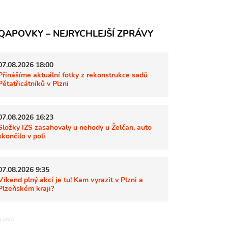
QAPOVKY – NEJRYCHLEJŠÍ ZPRÁVY
07.08.2026 18:00
Přinášíme aktuální fotky z rekonstrukce sadů
Pětatřicátníků v Plzni
07.08.2026 16:23
Složky IZS zasahovaly u nehody u Želčan, auto
skončilo v poli
07.08.2026 9:35
Víkend plný akcí je tu! Kam vyrazit v Plzni a
Plzeňském kraji?