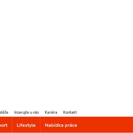
utěže
Inzerujte u nás
Kariéra
Kontakt
port
Lifestyle
Nabídka práce