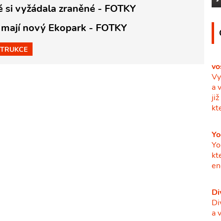
si vyžádala zraněné - FOTKY
 mají nový Ekopark - FOTKY
TRUKCE
vo
Vy
a 
ji
kt
Yo
Yo
kt
en
Di
Di
a 