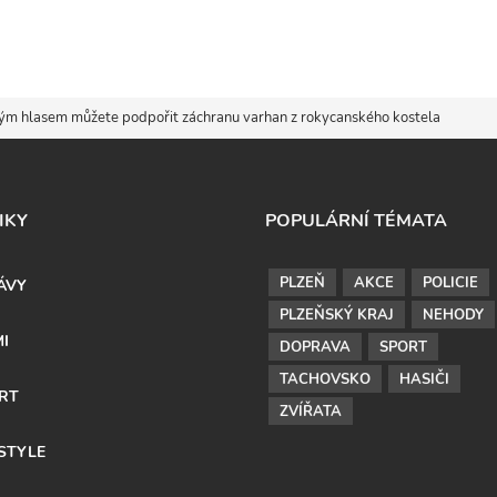
ým hlasem můžete podpořit záchranu varhan z rokycanského kostela
IKY
POPULÁRNÍ TÉMATA
PLZEŇ
AKCE
POLICIE
ÁVY
PLZEŇSKÝ KRAJ
NEHODY
MI
DOPRAVA
SPORT
TACHOVSKO
HASIČI
RT
ZVÍŘATA
ESTYLE