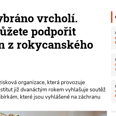
bráno vrcholí.
žete podpořit
n z rokycanského
ezisková organizace, která provozuje
titut již dvanáctým rokem vyhlašuje soutěž
bírkám, které jsou vyhlášené na záchranu