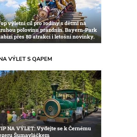
op výletní cíl pro rodiny s dětmi na
ruhou polovinu prázdnin. Bayern-Park
abízí přes 80 atrakcí i letošní novinky.
NA VÝLET S QAPEM
TIP NA VÝLET: Vydejte se k Černému
jezeru Šumavláčkem