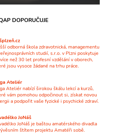
QAP DOPORUČUJE
šplzeň.cz
šší odborná škola zdravotnická, managementu
veřejnosprávních studií, s.r.o. v Plzni poskytuje
ž více než 30 let profesní vzdělání v oborech,
eré jsou vysoce žádané na trhu práce.
ga Ateliér
ga Ateliér nabízí širokou škálu lekcí a kurzů,
eré vám pomohou odpočinout si, získat novou
ergii a podpořit vaše fyzické i psychické zdraví.
vadélko JoNáš
vadélko JoNáš je baštou amatérského divadla
vývěsním štítem projektu Amatéři sobě.