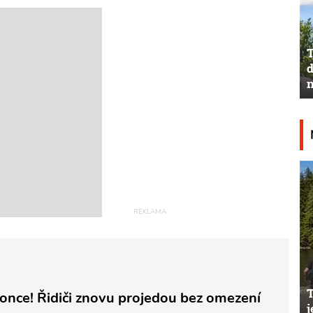
T
d
n
once! Řidiči znovu projedou bez omezení