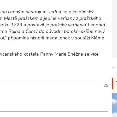
sou cenným nástrojem. Jedná se o josefínský
rém Městě pražském a jediné varhany z pražského
z roku 1723 a postavil je pražský varhanář Leopold
rma Rejna a Černý do původní barokní skříně nový
oj,“
připomíná historii medailonek v soutěži Máme
kycanského kostela Panny Marie Sněžné se více
ZB