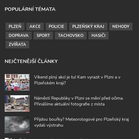
POPULÁRNÍ TÉMATA
PLZEŇ
AKCE
POLICIE
PLZEŇSKÝ KRAJ
NEHODY
DOPRAVA
SPORT
TACHOVSKO
HASIČI
ZVÍŘATA
NEJČTENĚJŠÍ ČLÁNKY
Víkend plný akcí je tu! Kam vyrazit v Plzni a v
Plzeňském kraji?
Náměstí Republiky v Plzni se mění před očima.
Přinášíme aktuální fotografie z místa
Přijdou bouřky? Meteorologové pro Plzeňský kraj
vydali výstrahu