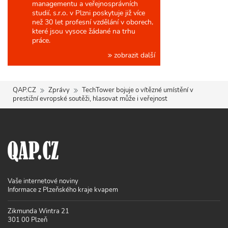
managementu a veřejnosprávních
studií, s.r.o. v Plzni poskytuje již více
než 30 let profesní vzdělání v oborech,
které jsou vysoce žádané na trhu
práce.
zobrazit další
QAP.CZ
Zprávy
TechTower bojuje o vítězné umístění v
prestižní evropské soutěži, hlasovat může i veřejnost
Vaše internetové noviny
Informace z Plzeňského kraje kvapem
Zikmunda Wintra 21
301 00 Plzeň