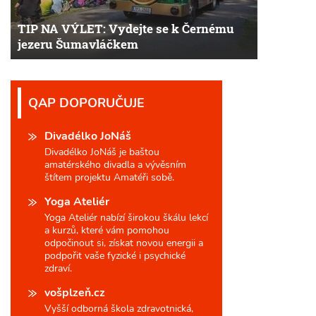
TIP NA VÝLET: Vydejte se k Černému
jezeru Šumavláčkem
QAP DOPORUČUJE
Divadélko JoNáš
Divadélko JoNáš je baštou
amatérského divadla a vývěsním
štítem projektu Amatéři sobě.
Yoga Ateliér
Yoga Ateliér nabízí širokou škálu lekcí
a kurzů, které vám pomohou
odpočinout si, získat novou energii a
podpořit vaše fyzické i psychické
zdraví.
vošplzeň.cz
Vyšší odborná škola zdravotnická,