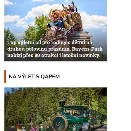
Top výletní cíl pro rodiny s dětmi na
druhou polovinu prázdnin. Bayern-Park
nabízí přes 80 atrakcí i letošní novinky.
NA VÝLET S QAPEM