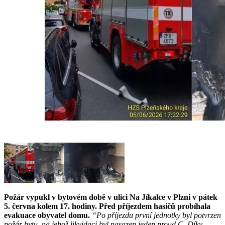
Požár vypukl v bytovém době v ulici Na Jíkalce v Plzni v pátek
5. června kolem 17. hodiny. Před příjezdem hasičů probíhala
evakuace obyvatel domu.
“Po příjezdu první jednotky byl potvrzen
požár bytu, na jehož likvidaci byl nasazen jeden proud C. Díky