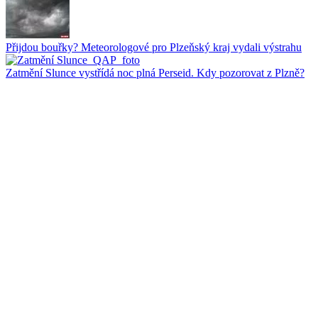
Přijdou bouřky? Meteorologové pro Plzeňský kraj vydali výstrahu
Zatmění Slunce vystřídá noc plná Perseid. Kdy pozorovat z Plzně?