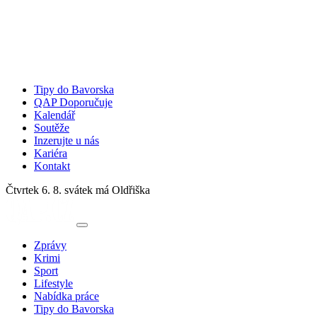
Tipy do Bavorska
QAP Doporučuje
Kalendář
Soutěže
Inzerujte u nás
Kariéra
Kontakt
Čtvrtek 6. 8.
svátek má Oldřiška
Zprávy
Krimi
Sport
Lifestyle
Nabídka práce
Tipy do Bavorska