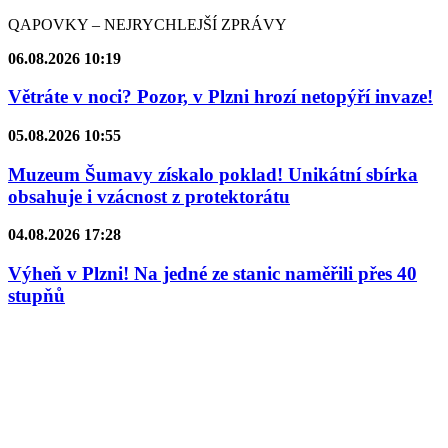
QAPOVKY – NEJRYCHLEJŠÍ ZPRÁVY
06.08.2026 10:19
Větráte v noci? Pozor, v Plzni hrozí netopýří invaze!
05.08.2026 10:55
Muzeum Šumavy získalo poklad! Unikátní sbírka
obsahuje i vzácnost z protektorátu
04.08.2026 17:28
Výheň v Plzni! Na jedné ze stanic naměřili přes 40
stupňů