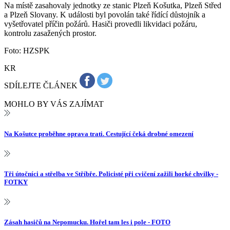
Na místě zasahovaly jednotky ze stanic Plzeň Košutka, Plzeň Střed
a Plzeň Slovany. K události byl povolán také řídící důstojník a
vyšetřovatel příčin požárů. Hasiči provedli likvidaci požáru,
kontrolu zasažených prostor.
Foto: HZSPK
KR
SDÍLEJTE ČLÁNEK
MOHLO BY VÁS ZAJÍMAT
Na Košutce proběhne oprava trati. Cestující čeká drobné omezení
Tři útočníci a střelba ve Stříbře. Policisté při cvičení zažili horké chvilky -
FOTKY
Zásah hasičů na Nepomucku. Hořel tam les i pole - FOTO