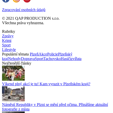
Zpracování osobních údajů
© 2021 QAP PRODUCTION s.r.o.
Všechna práva vyhrazena.
Rubriky
Zprávy
Krimi
Sport
Lifestyle
Populární témata
Plzeň
Akce
Policie
Plzeňský
kraj
Nehody
Doprava
Sport
Tachovsko
Hasiči
zvířata
Nejčtenější články
Víkend plný akcí je tu! Kam vyrazit v Plzeňském kraji?
Náměstí Republiky v Plzni se mění před očima. Přinášíme aktuální
fotografie z místa