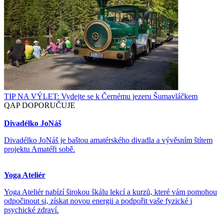
TIP NA VÝLET: Vydejte se k Černému jezeru Šumavláčkem
QAP DOPORUČUJE
Divadélko JoNáš
Divadélko JoNáš je baštou amatérského divadla a vývěsním štítem
projektu Amatéři sobě.
Yoga Ateliér
Yoga Ateliér nabízí širokou škálu lekcí a kurzů, které vám pomohou
odpočinout si, získat novou energii a podpořit vaše fyzické i
psychické zdraví.