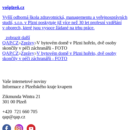
vošplzeň.cz
Vyšší odborná škola zdravotnická, managementu a veřejnosprávních
studií, s.r.o. v Plzni poskytuje již více než 30 let profesní vzdělání
v oborech, které jsou vysoce žádané na trhu práce.
zobrazit další
QAP.CZ
Zprávy
V bytovém domě v Plzni hořelo, dvě osoby
skončily v péči záchranářů - FOTO
QAP.CZ
Zprávy
V bytovém domě v Plzni hořelo, dvě osoby
skončily v péči záchranářů - FOTO
Vaše internetové noviny
Informace z Plzeňského kraje kvapem
Zikmunda Wintra 21
301 00 Plzeň
+420 721 660 705
qap@qap.cz