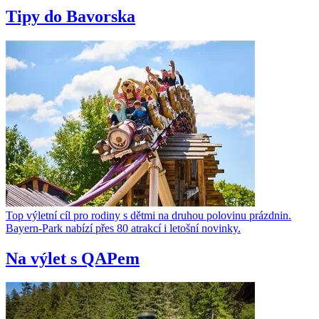
Tipy do Bavorska
Top výletní cíl pro rodiny s dětmi na druhou polovinu prázdnin.
Bayern-Park nabízí přes 80 atrakcí i letošní novinky.
Na výlet s QAPem