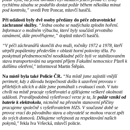
rychlému zásahu se podařilo dostat požár během několika minut
pod kontrolu,”
uvedl Petr Poncar, mluvčí hasičů.
Při události byly dvě osoby předány do péče zdravotnické
záchranné služby.
“Jedna osoba se nadýchala zplodin hoření.
Informace o možném výbuchu, které byly součástí prvotního
oznámení, dále prověřujeme,”
doplnil mluvčí hasičů.
“V péči záchranářů skončili dva muži, ročníky 1972 a 1978, kteří
utrpěli popáleniny především v oblasti horní poloviny těla. Po
poskytnutí přednemocniční neodkladné péče byli ve stabilizovaném
stavu transportováni na urgentní příjem Fakultní nemocnice Plzeň k
dalšímu ošetření,"
informoval Martin Štěpán.
Na místě byla také Policie ČR.
“Na místě jsme zajistili vnější
perimetr, kdy z důvodu bezpečnosti došlo k uzavření provozu v
přilehlých ulicích a dále jsme pomáhali s evakuací osob. V tuto
chvíli na místě pracuje vyšetřovatel a zjišťujeme veškeré okolnosti
události. Pravděpodobná vyšetřovací verze je ta, že
požár vznikl od
baterie k elektrokolu
, nicméně na přesném stanovení příčiny
pracujeme společně s vyšetřovatelem HZS. V současné době se
provoz vrací do původního stavu a obyvatelé se mohou vracet zpět
do svých domovů. Děkujeme veřejnosti za respektování našich
pokynů,"
řekla Iva Vršecká, mluvčí policie.