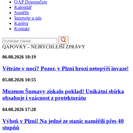
QAP Doporučuje
Kalendář
Soutěže
Inzerujte u nás
Kariéra
Kontakt
QAPOVKY – NEJRYCHLEJŠÍ ZPRÁVY
06.08.2026 10:19
Větráte v noci? Pozor, v Plzni hrozí netopýří invaze!
05.08.2026 10:55
Muzeum Šumavy získalo poklad! Unikátní sbírka
obsahuje i vzácnost z protektorátu
04.08.2026 17:28
Výheň v Plzni! Na jedné ze stanic naměřili přes 40
stupňů