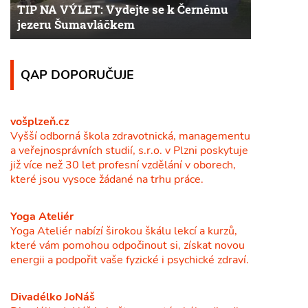
TIP NA VÝLET: Vydejte se k Černému
jezeru Šumavláčkem
QAP DOPORUČUJE
vošplzeň.cz
Vyšší odborná škola zdravotnická, managementu
a veřejnosprávních studií, s.r.o. v Plzni poskytuje
již více než 30 let profesní vzdělání v oborech,
které jsou vysoce žádané na trhu práce.
Yoga Ateliér
Yoga Ateliér nabízí širokou škálu lekcí a kurzů,
které vám pomohou odpočinout si, získat novou
energii a podpořit vaše fyzické i psychické zdraví.
Divadélko JoNáš