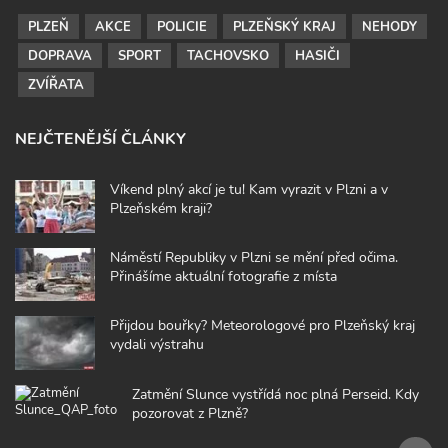
PLZEŇ
AKCE
POLICIE
PLZEŇSKÝ KRAJ
NEHODY
DOPRAVA
SPORT
TACHOVSKO
HASIČI
ZVÍŘATA
NEJČTENĚJŠÍ ČLÁNKY
Víkend plný akcí je tu! Kam vyrazit v Plzni a v
Plzeňském kraji?
Náměstí Republiky v Plzni se mění před očima.
Přinášíme aktuální fotografie z místa
Přijdou bouřky? Meteorologové pro Plzeňský kraj
vydali výstrahu
Zatmění Slunce vystřídá noc plná Perseid. Kdy
pozorovat z Plzně?