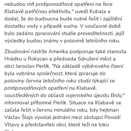
nebudou mít protipovodňová opatření na řece
Klabavě patřičnou efektivitu,"
uvedl Kubala a
dodal, že do budoucna bude nutné řešit i zajištění
dostatku vody v případě sucha. V současné době
bylo zadáno zpracování studie proveditelnosti, jejíž
výsledky budou známy v polovině letošního roku.
Zbudování nádrže Amerika podporuje také starosta
Hrádku u Rokycan a předseda Sdružení měst a
obcí Jaroslav Perlík.
"Na základě výběrového řízení
byla vybrána společnost, která zpracuje do
poloviny června letošního roku studii týkající se
protipovodňových opatření na Klabavě,
soustředěných do oblasti vojenského újezdu Brdy,"
informoval přítomné Perlík. Situace na Klabavě se
začala řešit v červnu minulého roku, kdy hejtman
Václav Šlajs vyvolal jednání mezi zástupci Povodí
Vltavy a představiteli obcí, které leží na toku