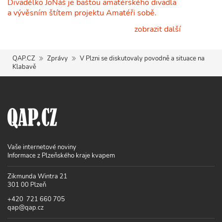
Divadélko JoNáš je baštou amatérského divadla
a vývěsním štítem projektu Amatéři sobě.
zobrazit další
QAP.CZ
Zprávy
V Plzni se diskutovaly povodně a situace na
Klabavě
Vaše internetové noviny
Informace z Plzeňského kraje kvapem
Zikmunda Wintra 21
301 00 Plzeň
+420 721 660 705
qap@qap.cz