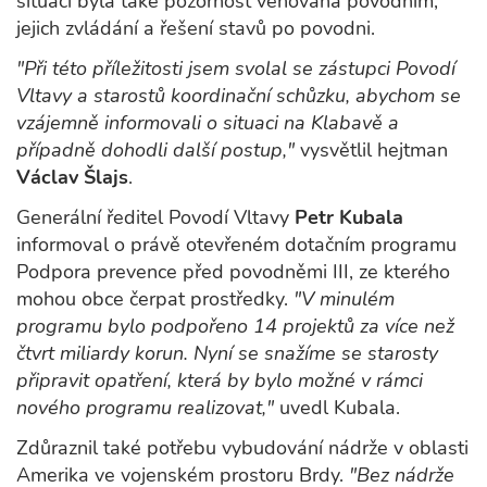
situací byla také pozornost věnována povodním,
jejich zvládání a řešení stavů po povodni.
"Při této příležitosti jsem svolal se zástupci Povodí
Vltavy a starostů koordinační schůzku, abychom se
vzájemně informovali o situaci na Klabavě a
případně dohodli další postup,"
vysvětlil hejtman
Václav Šlajs
.
Generální ředitel Povodí Vltavy
Petr Kubala
informoval o právě otevřeném dotačním programu
Podpora prevence před povodněmi III, ze kterého
mohou obce čerpat prostředky.
"V minulém
programu bylo podpořeno 14 projektů za více než
čtvrt miliardy korun. Nyní se snažíme se starosty
připravit opatření, která by bylo možné v rámci
nového programu realizovat,"
uvedl Kubala.
Zdůraznil také potřebu vybudování nádrže v oblasti
Amerika ve vojenském prostoru Brdy.
"Bez nádrže