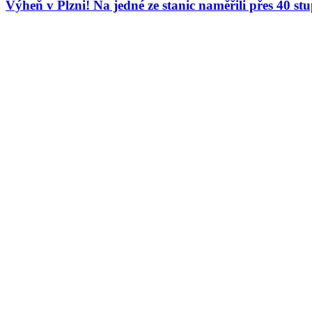
Výheň v Plzni! Na jedné ze stanic naměřili přes 40 st