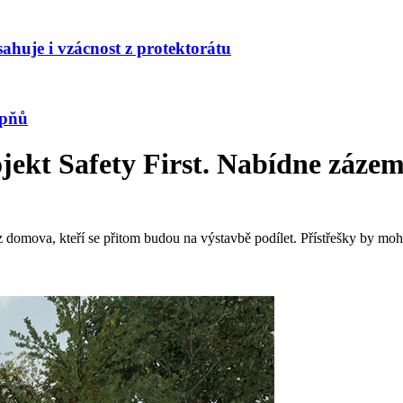
huje i vzácnost z protektorátu
upňů
rojekt Safety First. Nabídne záz
ez domova, kteří se přitom budou na výstavbě podílet. Přístřešky by moh