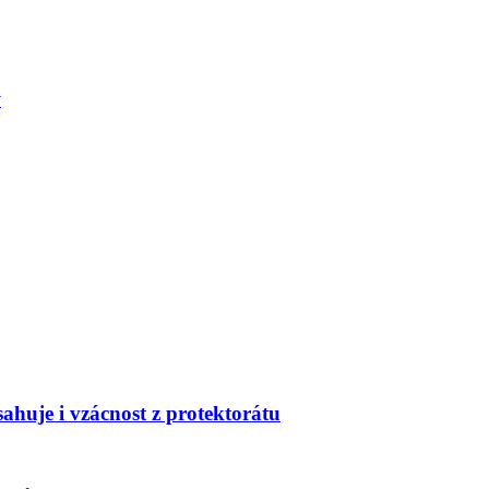
Y
huje i vzácnost z protektorátu