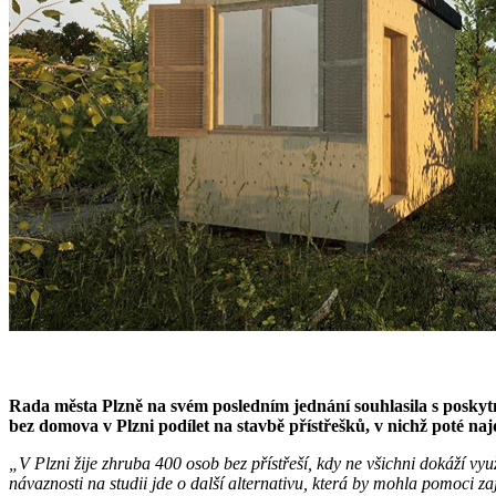
Rada města Plzně na svém posledním jednání souhlasila s poskytnu
bez domova v Plzni podílet na stavbě přístřešků, v nichž poté na
„V Plzni žije zhruba 400 osob bez přístřeší, kdy ne všichni dokáží v
návaznosti na studii jde o další alternativu, která by mohla pomoci 