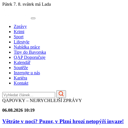
Pátek 7. 8.
svátek má Lada
Zprávy
Krimi
Sport
Lifestyle
Nabídka práce
Tipy do Bavorska
QAP Doporučuje
Kalendář
Soutěže
Inzerujte u nás
Kariéra
Kontakt
QAPOVKY – NEJRYCHLEJŠÍ ZPRÁVY
06.08.2026 10:19
Větráte v noci? Pozor, v Plzni hrozí netopýří invaze!