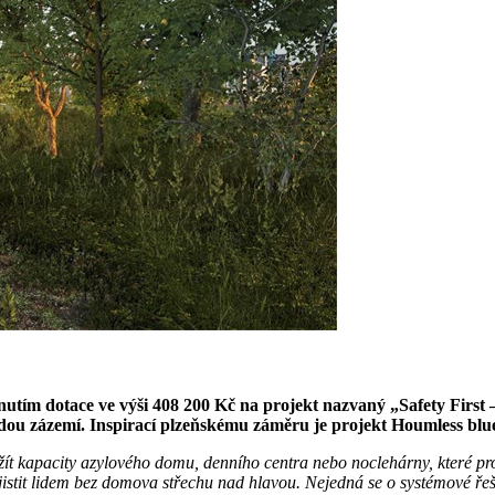
tím dotace ve výši 408 200 Kč na projekt nazvaný „Safety First – p
jdou zázemí. Inspirací plzeňskému záměru je projekt Houmless blues
yužít kapacity azylového domu, denního centra nebo noclehárny, které p
zajistit lidem bez domova střechu nad hlavou. Nejedná se o systémové ř