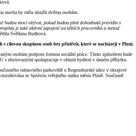
dková.
edna stavba by měla sloužit dvěma osobám.
také budou moci obývat, pokud budou plnit dohodnutá pravidla s
rojektu je také aktivní zapojení sociálních pracovníků a metod
tlila Světlana Budková.
cílovou skupinou osob bez přístřeší, které se nacházejí v Plzni.
tovaným osobám podporu formou sociální práce. Tímto způsobem bude
U s ubytovanými spolupracuje v oblasti bydlení v daném příbytku.
oučasného odstavného parkoviště u Regensburské ulice v okrajové
 konzultována se Správou veřejného statku města Plzně. Současně