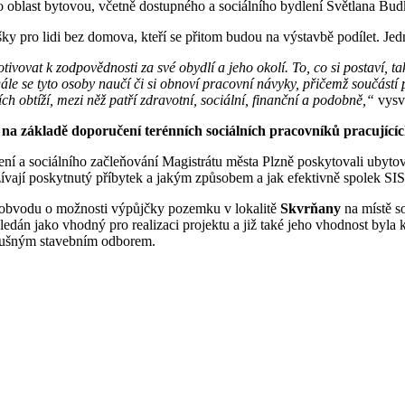
o oblast bytovou, včetně dostupného a sociálního bydlení Světlana Bu
ešky pro lidi bez domova, kteří se přitom budou na výstavbě podílet. J
ivovat k zodpovědnosti za své obydlí a jeho okolí. To, co si postaví, 
e se tyto osoby naučí či si obnoví pracovní návyky, přičemž součástí p
ch obtíží, mezi něž patří zdravotní, sociální, finanční a podobně,“
vysvě
základě doporučení terénních sociálních pracovníků pracujících s 
ní a sociálního začleňování Magistrátu města Plzně poskytovali uby
ají poskytnutý příbytek a jakým způsobem a jak efektivně spolek SIS
 obvodu o možnosti výpůjčky pozemku v lokalitě
Skvrňany
na místě s
edán jako vhodný pro realizaci projektu a již také jeho vhodnost byla
slušným stavebním odborem.