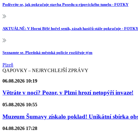
Podívejte se, jak pokračuje stavba Posedu u ejpovického tunelu - FOTKY
AKTUÁLNĚ: V Horní Bělé hořel seník, zásah hasičů stále pokračuje - FOTK
Seznamte se. Plzeňská městská policie rozšiřuje tým
Plzeň
QAPOVKY – NEJRYCHLEJŠÍ ZPRÁVY
06.08.2026 10:19
Větráte v noci? Pozor, v Plzni hrozí netopýří invaze!
05.08.2026 10:55
Muzeum Šumavy získalo poklad! Unikátní sbírka obsa
04.08.2026 17:28