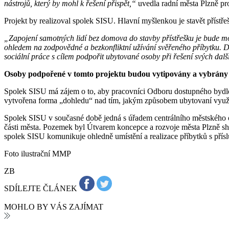
nástrojů, který by mohl k řešení přispět,“
uvedla radní města Plzně pr
Projekt by realizoval spolek SISU. Hlavní myšlenkou je stavět přístř
„Zapojení samotných lidí bez domova do stavby přístřešku je bude mot
ohledem na zodpovědné a bezkonfliktní užívání svěřeného příbytku. Dál
sociální práce s cílem podpořit ubytované osoby při řešení svých další
Osoby podpořené v tomto projektu budou vytipovány a vybrány na 
Spolek SISU má zájem o to, aby pracovníci Odboru dostupného bydle
vytvořena forma „dohledu“ nad tím, jakým způsobem ubytovaní využív
Spolek SISU v současné době jedná s úřadem centrálního městského
části města. Pozemek byl Útvarem koncepce a rozvoje města Plzně shl
spolek SISU komunikuje ohledně umístění a realizace příbytků s pří
Foto ilustrační MMP
ZB
SDÍLEJTE ČLÁNEK
MOHLO BY VÁS ZAJÍMAT