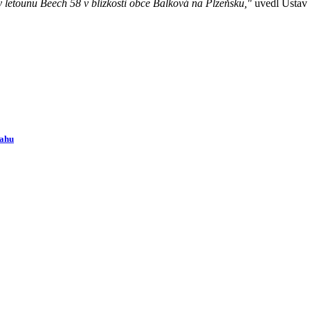
 letounu Beech 58 v blízkosti obce Balková na Plzeňsku,"
uvedl Ústav 
rahu