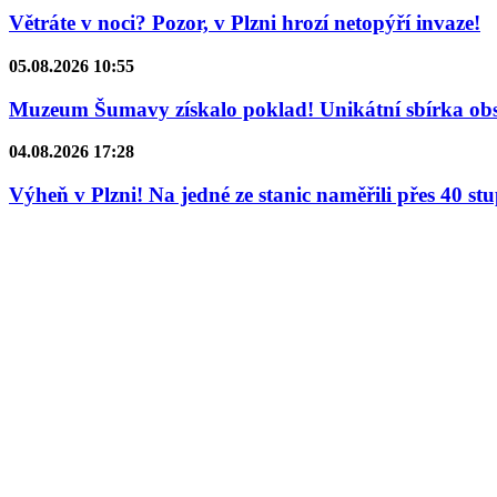
Větráte v noci? Pozor, v Plzni hrozí netopýří invaze!
05.08.2026 10:55
Muzeum Šumavy získalo poklad! Unikátní sbírka obsa
04.08.2026 17:28
Výheň v Plzni! Na jedné ze stanic naměřili přes 40 st