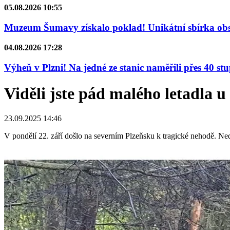
05.08.2026 10:55
Muzeum Šumavy získalo poklad! Unikátní sbírka obsa
04.08.2026 17:28
Výheň v Plzni! Na jedné ze stanic naměřili přes 40 st
Viděli jste pád malého letadla 
23.09.2025 14:46
V pondělí 22. září došlo na severním Plzeňsku k tragické nehodě. Ned