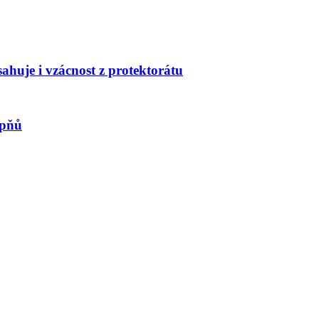
huje i vzácnost z protektorátu
upňů