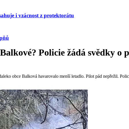
huje i vzácnost z protektorátu
upňů
u Balkové? Policie žádá svědky o
aleko obce Balková havarovalo menší letadlo. Pilot pád nepřežil. Polici