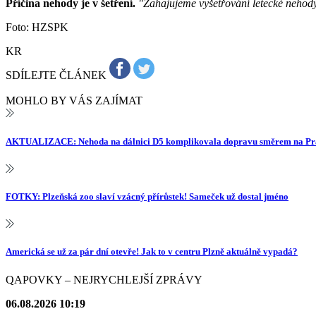
Příčina nehody je v šetření.
"Zahajujeme vyšetřování letecké nehody
Foto: HZSPK
KR
SDÍLEJTE ČLÁNEK
MOHLO BY VÁS ZAJÍMAT
AKTUALIZACE: Nehoda na dálnici D5 komplikovala dopravu směrem na P
FOTKY: Plzeňská zoo slaví vzácný přírůstek! Sameček už dostal jméno
Americká se už za pár dní otevře! Jak to v centru Plzně aktuálně vypadá?
QAPOVKY – NEJRYCHLEJŠÍ ZPRÁVY
06.08.2026 10:19