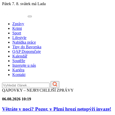
Pátek 7. 8.
svátek má Lada
Zprávy
Krimi
Sport
Lifestyle
Nabídka práce
Tipy do Bavorska
QAP Doporučuje
Kalendář
Soutěže
Inzerujte u nás
Kariéra
Kontakt
QAPOVKY – NEJRYCHLEJŠÍ ZPRÁVY
06.08.2026 10:19
Větráte v noci? Pozor, v Plzni hrozí netopýří invaze!