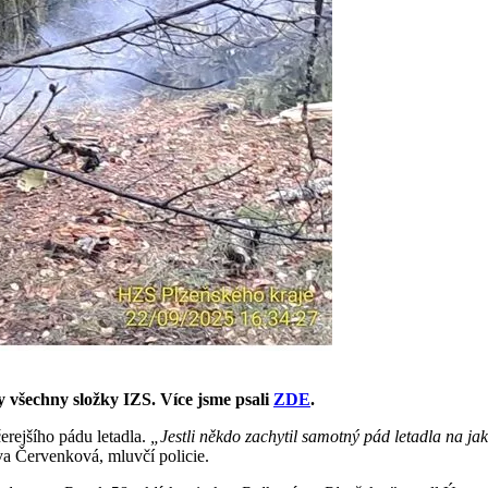
y všechny složky IZS. Více jsme psali
ZDE
.
erejšího pádu letadla.
„Jestli někdo zachytil samotný pád letadla na ja
a Červenková, mluvčí policie.