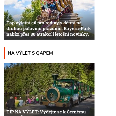
Top výletní cíl pro rodiny s dětmi na
druhou polovinu prázdnin. Bayern-Park
nabízí přes 80 atrakcí i letošní novinky.
NA VÝLET S QAPEM
TIP NA VÝLET: Vydejte se k Černému