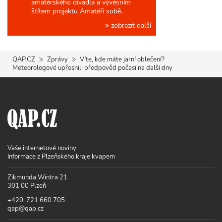
amatérského divadla a vývěsním
štítem projektu Amatéři sobě.
zobrazit další
QAP.CZ
Zprávy
Víte, kde máte jarní oblečení?
Meteorologové upřesnili předpověd počasí na další dny
Vaše internetové noviny
Informace z Plzeňského kraje kvapem
Zikmunda Wintra 21
301 00 Plzeň
+420 721 660 705
qap@qap.cz