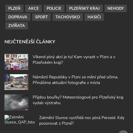
PLZEŇ
AKCE
POLICIE
PLZEŇSKÝ KRAJ
NEHODY
DOPRAVA
SPORT
TACHOVSKO
HASIČI
ZVÍŘATA
NEJČTENĚJŠÍ ČLÁNKY
Víkend plný akcí je tu! Kam vyrazit v Plzni a v
Plzeňském kraji?
Náměstí Republiky v Plzni se mění před očima.
Přinášíme aktuální fotografie z místa
Přijdou bouřky? Meteorologové pro Plzeňský kraj
vydali výstrahu
Zatmění Slunce vystřídá noc plná Perseid. Kdy
pozorovat z Plzně?