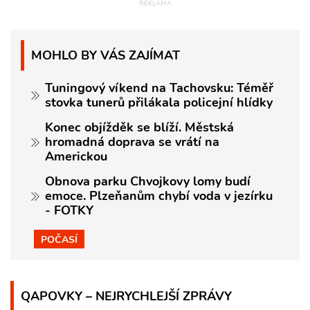
MOHLO BY VÁS ZAJÍMAT
Tuningový víkend na Tachovsku: Téměř
stovka tunerů přilákala policejní hlídky
Konec objížděk se blíží. Městská
hromadná doprava se vrátí na
Americkou
Obnova parku Chvojkovy lomy budí
emoce. Plzeňanům chybí voda v jezírku
- FOTKY
POČASÍ
QAPOVKY – NEJRYCHLEJŠÍ ZPRÁVY