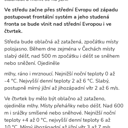
Ve středu začne přes střední Evropu od západu
postupovat frontální systém a jeho studená
fronta se bude vlnit nad střední Evropou i ve
čtvrtek.
Středa bude oblačná až zatažená, zpočátku místy
polojasno. Během dne zejména v Čechách místy
slabý déšť, nad 500 m zpočátku i déšť se sněhem
nebo sněžení. Ojediněle
mlhy, ráno i mrznoucí. Nejnižší noční teploty 0 až
-4 °C. Nejvyšší denní teploty 2 až 6 °C. Slabý,
postupně mírný jižní až jihozápadní vítr 2 až 6 m/s.
Ve čtvrtek by mělo být oblačno až zataženo,
ojediněle mlhy. Místy přeháňky nebo déšť. Nad 600
m i srážky smíšené nebo sněhové. Nejnižší noční
teploty +4 až 0 °C, nejvyšší denní teploty 6 až
10 °C. Mírný jihozápadní až jižní vítr 3 až 7 m/s.