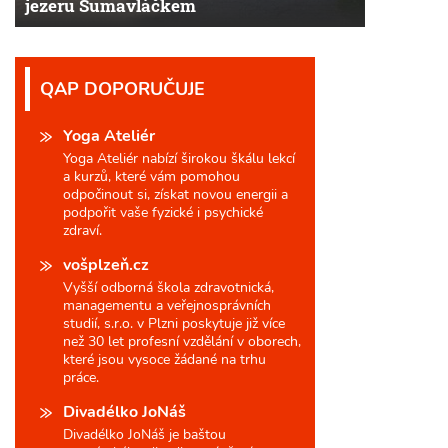
jezeru Šumavláčkem
QAP DOPORUČUJE
Yoga Ateliér
Yoga Ateliér nabízí širokou škálu lekcí
a kurzů, které vám pomohou
odpočinout si, získat novou energii a
podpořit vaše fyzické i psychické
zdraví.
vošplzeň.cz
Vyšší odborná škola zdravotnická,
managementu a veřejnosprávních
studií, s.r.o. v Plzni poskytuje již více
než 30 let profesní vzdělání v oborech,
které jsou vysoce žádané na trhu
práce.
Divadélko JoNáš
Divadélko JoNáš je baštou