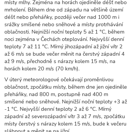
místy mlhy. Zejména na horách ojediněle déšť nebo
mrholení. Během dne od západu na většině území
déšť nebo přeháňky, později večer nad 1000 m i
srážky smíšené nebo sněhové a místy protrhávání
oblačnosti. Nejnižší noční teploty 5 až 1 °C, během
noci zejména v Čechách oteplování. Nejvyšší denní
teploty 7 až 11 °C. Mírný jihozápadní až jižní vítr 2
až 6 m/s se bude večer měnit na čerstvý západní 4
až 9 m/s, přechodně s nárazy kolem 15 m/s, na
horách kolem 20 m/s (70 km/h).
V úterý meteorologové očekávají proměnlivou
oblačnost, zpočátku místy, během dne jen ojediněle
přeháňky, nad 800 m, postupně nad 400 m
smíšené nebo sněhové. Nejnižší noční teploty +3 až
-1 °C. Nejvyšší denní teploty 2 až 6 °C. Mírný
západní až severozápadní vítr 3 až 7 m/s, zpočátku
místy čerstvý s nárazy kolem 15 m/s, bude k večeru
slábnout a měnit se na jižní.