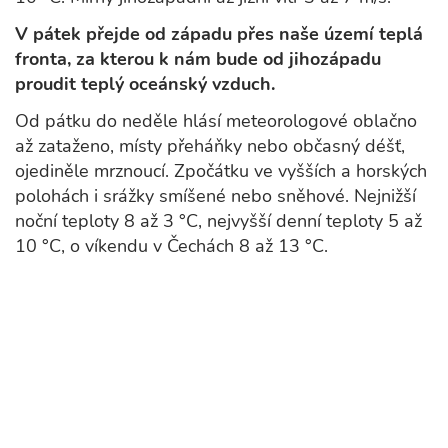
V pátek přejde od západu přes naše území teplá
fronta, za kterou k nám bude od jihozápadu
proudit teplý oceánský vzduch.
Od pátku do neděle hlásí meteorologové oblačno
až zataženo, místy přeháňky nebo občasný déšť,
ojediněle mrznoucí. Zpočátku ve vyšších a horských
polohách i srážky smíšené nebo sněhové. Nejnižší
noční teploty 8 až 3 °C, nejvyšší denní teploty 5 až
10 °C, o víkendu v Čechách 8 až 13 °C.