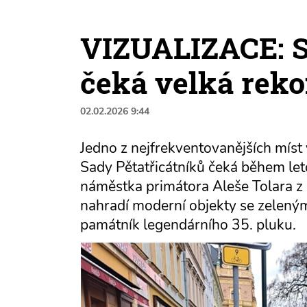
VIZUALIZACE: S
čeká velká rek
02.02.2026 9:44
Jedno z nejfrekventovanějších míst 
Sady Pětatřicátníků čeká během leto
náměstka primátora Aleše Tolara z p
nahradí moderní objekty se zelenými
památník legendárního 35. pluku.