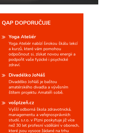
QAP DOPORUČUJE
Yoga Ateliér
Yoga Ateliér nabízí širokou škálu lekcí
a kurzů, které vám pomohou
odpočinout si, získat novou energii a
podpořit vaše fyzické i psychické
zdraví.
Divadélko JoNáš
Divadélko JoNáš je baštou
amatérského divadla a vývěsním
štítem projektu Amatéři sobě.
vošplzeň.cz
Vyšší odborná škola zdravotnická,
managementu a veřejnosprávních
studií, s.r.o. v Plzni poskytuje již více
než 30 let profesní vzdělání v oborech,
které jsou vysoce žádané na trhu