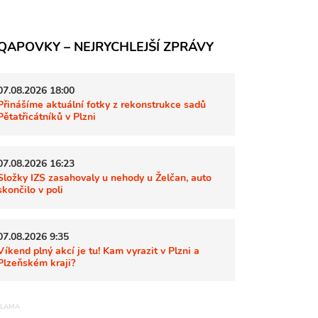
QAPOVKY – NEJRYCHLEJŠÍ ZPRÁVY
07.08.2026 18:00
Přinášíme aktuální fotky z rekonstrukce sadů
Pětatřicátníků v Plzni
07.08.2026 16:23
Složky IZS zasahovaly u nehody u Želčan, auto
skončilo v poli
07.08.2026 9:35
Víkend plný akcí je tu! Kam vyrazit v Plzni a
Plzeňském kraji?