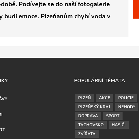
odobě. Podívejte se do naší fotogalerie
 budí emoce. Plzeňanům chybí voda v
IKY
POPULÁRNÍ TÉMATA
PLZEŇ
AKCE
POLICIE
ÁVY
PLZEŇSKÝ KRAJ
NEHODY
MI
DOPRAVA
SPORT
TACHOVSKO
HASIČI
RT
ZVÍŘATA