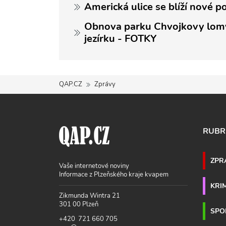
Americká ulice se blíží nové p
Obnova parku Chvojkovy lomy
jezírku - FOTKY
QAP.CZ
Zprávy
RUBR
ZPR
Vaše internetové noviny
Informace z Plzeňského kraje kvapem
KRI
Zikmunda Wintra 21
301 00 Plzeň
SPO
+420 721 660 705