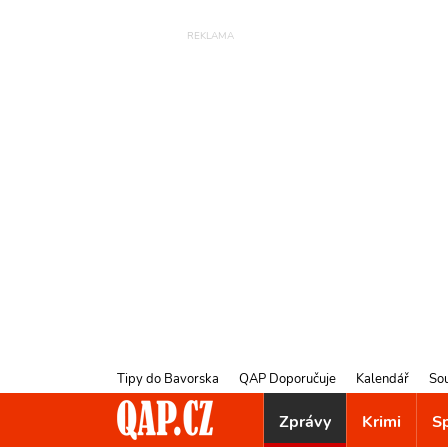
Tipy do Bavorska
QAP Doporučuje
Kalendář
So
Zprávy
Krimi
S