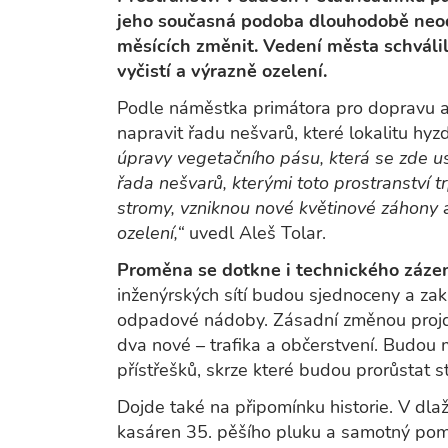
jeho současná podoba dlouhodobě neodp
měsících změnit. Vedení města schválil
vyčistí a výrazně ozelení.
Podle náměstka primátora pro dopravu a ž
napravit řadu nešvarů, které lokalitu hyz
úpravy vegetačního pásu, která se zde us
řada nešvarů, kterými toto prostranství t
stromy, vzniknou nové květinové záhony a
ozelení,“
uvedl Aleš Tolar.
Proměna se dotkne i technického zázem
inženýrských sítí budou sjednoceny a zak
odpadové nádoby. Zásadní změnou projdou
dva nové – trafika a občerstvení. Budou m
přístřešků, skrze které budou prorůstat s
Dojde také na připomínku historie. V dl
kasáren 35. pěšího pluku a samotný pomn