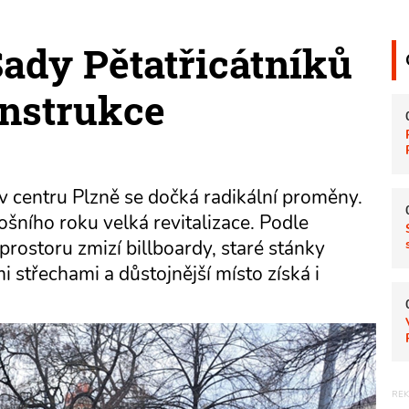
ady Pětatřicátníků
onstrukce
v centru Plzně se dočká radikální proměny.
šního roku velká revitalizace. Podle
rostoru zmizí billboardy, staré stánky
 střechami a důstojnější místo získá i