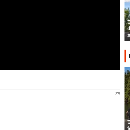
T
d
n
ZB