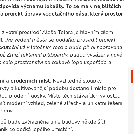
ovídá významu lokality. To se má v nejbližších
o projekt úpravy vegetačního pásu, který prostor
ivotní prostředí Aleše Tolara je hlavním cílem
dí.
„Ve vedení města se podařilo prosadit projekt
kuteční už v letošním roce a bude při ní napravena
rpí. Zmizí reklamní billboardy, budou vysázeny nové
 celé prostranství se celkově lépe uspořádá a
í a prodejních míst.
Nevzhledné sloupky
ryty a kultivovanější podobu dostane i místo pro
 prodejní kiosky. Místo těch stávajících vyrostou
ít moderní vzhled, zelené střechy a unikátní řešení
tromy.
ažbě bude zvýrazněna linie budovy někdejších
ík se dočká lepšího umístění.