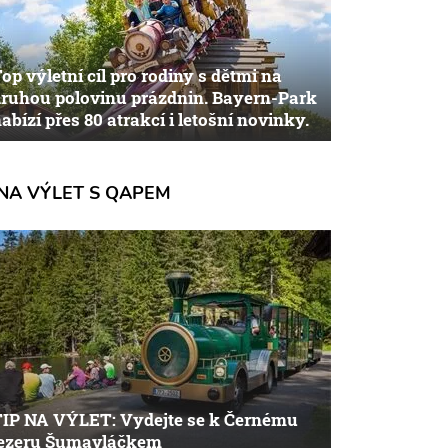
op výletní cíl pro rodiny s dětmi na
ruhou polovinu prázdnin. Bayern-Park
abízí přes 80 atrakcí i letošní novinky.
NA VÝLET S QAPEM
TIP NA VÝLET: Vydejte se k Černému
jezeru Šumavláčkem