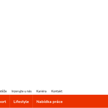
utěže
Inzerujte u nás
Kariéra
Kontakt
port
Lifestyle
Nabídka práce