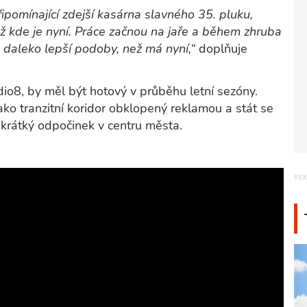
omínající zdejší kasárna slavného 35. pluku,
ež kde je nyní. Práce začnou na jaře a během zhruba
o daleko lepší podoby, než má nyní,“
doplňuje
dio8, by měl být hotový v průběhu letní sezóny.
ako tranzitní koridor obklopený reklamou a stát se
 krátký odpočinek v centru města.