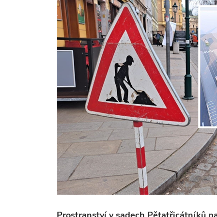
Prostranství v sadech Pětatřicátníků pa