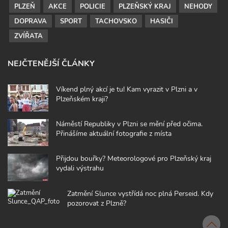
PLZEŇ
AKCE
POLICIE
PLZEŇSKÝ KRAJ
NEHODY
DOPRAVA
SPORT
TACHOVSKO
HASIČI
ZVÍŘATA
NEJČTENĚJŠÍ ČLÁNKY
Víkend plný akcí je tu! Kam vyrazit v Plzni a v
Plzeňském kraji?
Náměstí Republiky v Plzni se mění před očima.
Přinášíme aktuální fotografie z místa
Přijdou bouřky? Meteorologové pro Plzeňský kraj
vydali výstrahu
Zatmění Slunce vystřídá noc plná Perseid. Kdy
pozorovat z Plzně?