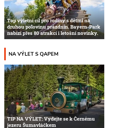
Top výletní cíl pro rodiny s dětmi na
druhou polovinu prázdnin. Bayern-Park
nabízí přes 80 atrakcí i letošní novinky.
NA VÝLET S QAPEM
TIP NA VÝLET: Vydejte se k Černému
jezeru Šumavláčkem