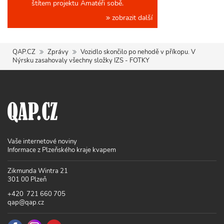
štítem projektu Amatéři sobě.
zobrazit další
QAP.CZ
Zprávy
Vozidlo skončilo po nehodě v příkopu. V
Nýrsku zasahovaly všechny složky IZS - FOTKY
Vaše internetové noviny
Informace z Plzeňského kraje kvapem
Zikmunda Wintra 21
301 00 Plzeň
+420 721 660 705
qap@qap.cz