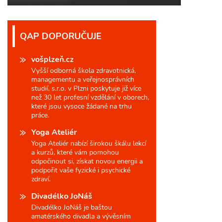
QAP DOPORUČUJE
vošplzeň.cz
Vyšší odborná škola zdravotnická,
managementu a veřejnosprávních
studií, s.r.o. v Plzni poskytuje již více
než 30 let profesní vzdělání v oborech,
které jsou vysoce žádané na trhu
práce.
Yoga Ateliér
Yoga Ateliér nabízí širokou škálu lekcí
a kurzů, které vám pomohou
odpočinout si, získat novou energii a
podpořit vaše fyzické i psychické
zdraví.
Divadélko JoNáš
Divadélko JoNáš je baštou
amatérského divadla a vývěsním