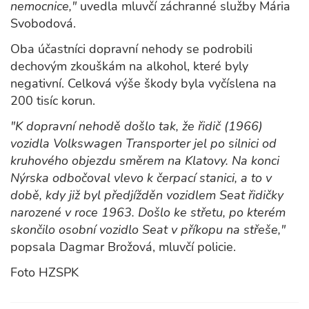
nemocnice,"
uvedla mluvčí záchranné služby Mária
Svobodová.
Oba účastníci dopravní nehody se podrobili
dechovým zkouškám na alkohol, které byly
negativní. Celková výše škody byla vyčíslena na
200 tisíc korun.
"K dopravní nehodě došlo tak, že řidič (1966)
vozidla Volkswagen Transporter jel po silnici od
kruhového objezdu směrem na Klatovy. Na konci
Nýrska odbočoval vlevo k čerpací stanici, a to v
době, kdy již byl předjížděn vozidlem Seat řidičky
narozené v roce 1963. Došlo ke střetu, po kterém
skončilo osobní vozidlo Seat v příkopu na střeše,"
popsala Dagmar Brožová, mluvčí policie.
Foto HZSPK