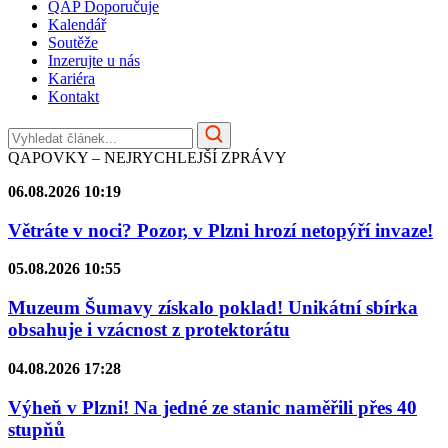
QAP Doporučuje
Kalendář
Soutěže
Inzerujte u nás
Kariéra
Kontakt
QAPOVKY – NEJRYCHLEJŠÍ ZPRÁVY
06.08.2026 10:19
Větráte v noci? Pozor, v Plzni hrozí netopýří invaze!
05.08.2026 10:55
Muzeum Šumavy získalo poklad! Unikátní sbírka
obsahuje i vzácnost z protektorátu
04.08.2026 17:28
Výheň v Plzni! Na jedné ze stanic naměřili přes 40
stupňů