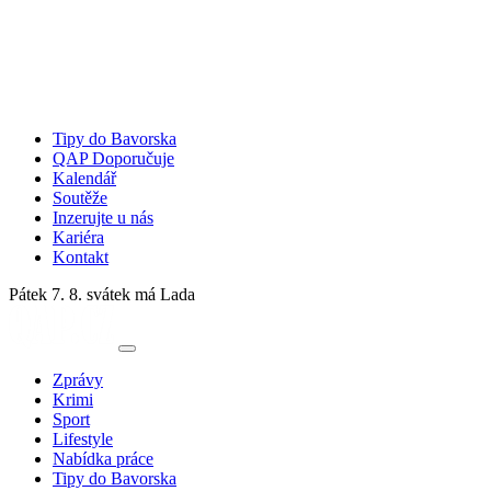
Tipy do Bavorska
QAP Doporučuje
Kalendář
Soutěže
Inzerujte u nás
Kariéra
Kontakt
Pátek 7. 8.
svátek má Lada
Zprávy
Krimi
Sport
Lifestyle
Nabídka práce
Tipy do Bavorska