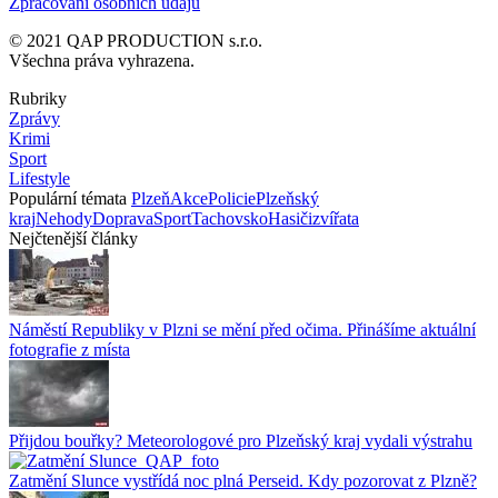
Zpracování osobních údajů
© 2021 QAP PRODUCTION s.r.o.
Všechna práva vyhrazena.
Rubriky
Zprávy
Krimi
Sport
Lifestyle
Populární témata
Plzeň
Akce
Policie
Plzeňský
kraj
Nehody
Doprava
Sport
Tachovsko
Hasiči
zvířata
Nejčtenější články
Náměstí Republiky v Plzni se mění před očima. Přinášíme aktuální
fotografie z místa
Přijdou bouřky? Meteorologové pro Plzeňský kraj vydali výstrahu
Zatmění Slunce vystřídá noc plná Perseid. Kdy pozorovat z Plzně?