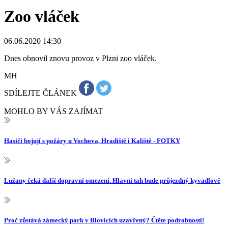
Zoo vláček
06.06.2020 14:30
Dnes obnovil znovu provoz v Plzni zoo vláček.
MH
SDÍLEJTE ČLÁNEK
MOHLO BY VÁS ZAJÍMAT
Hasiči bojují s požáry u Vochova, Hradiště i Kaliště - FOTKY
Lužany čeká další dopravní omezení. Hlavní tah bude průjezdný kyvadlově
Proč zůstává zámecký park v Blovicích uzavřený? Čtěte podrobnosti!