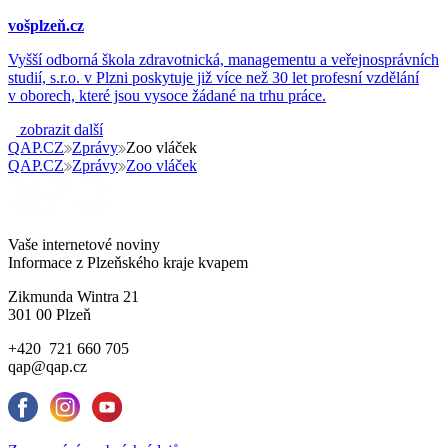
vošplzeň.cz
Vyšší odborná škola zdravotnická, managementu a veřejnosprávních
studií, s.r.o. v Plzni poskytuje již více než 30 let profesní vzdělání
v oborech, které jsou vysoce žádané na trhu práce.
zobrazit další
QAP.CZ
Zprávy
Zoo vláček
QAP.CZ
Zprávy
Zoo vláček
Vaše internetové noviny
Informace z Plzeňského kraje kvapem
Zikmunda Wintra 21
301 00 Plzeň
+420 721 660 705
qap@qap.cz