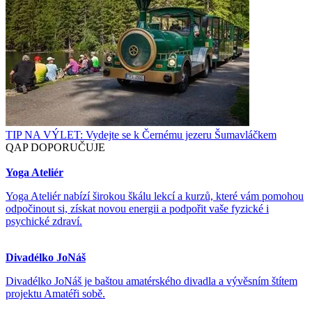
TIP NA VÝLET: Vydejte se k Černému jezeru Šumavláčkem
QAP DOPORUČUJE
Yoga Ateliér
Yoga Ateliér nabízí širokou škálu lekcí a kurzů, které vám pomohou
odpočinout si, získat novou energii a podpořit vaše fyzické i
psychické zdraví.
Divadélko JoNáš
Divadélko JoNáš je baštou amatérského divadla a vývěsním štítem
projektu Amatéři sobě.