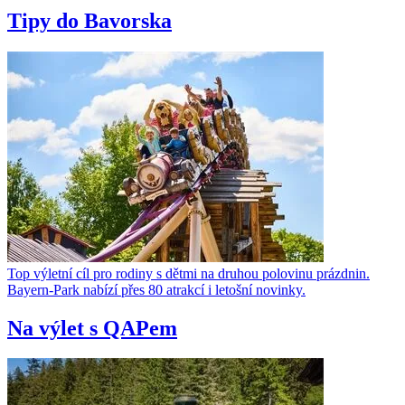
Tipy do Bavorska
Top výletní cíl pro rodiny s dětmi na druhou polovinu prázdnin.
Bayern-Park nabízí přes 80 atrakcí i letošní novinky.
Na výlet s QAPem