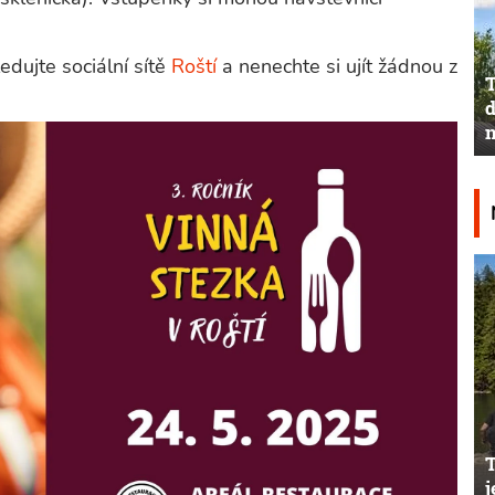
ledujte sociální sítě
Roští
a nenechte si ujít žádnou z
T
d
n