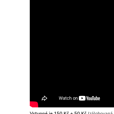
Vstupné je 150 Kč + 50 Kč
(zálohovaná 