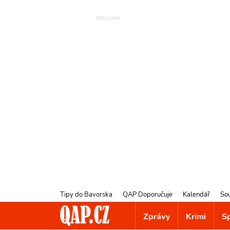
Tipy do Bavorska
QAP Doporučuje
Kalendář
So
Zprávy
Krimi
S