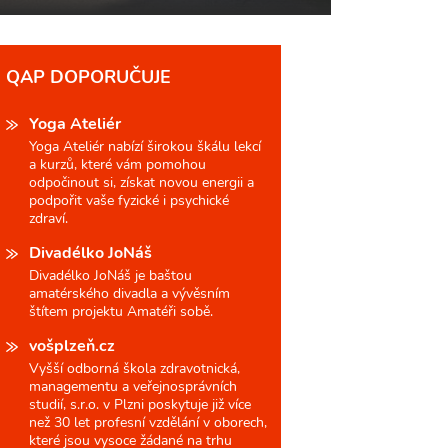
QAP DOPORUČUJE
Yoga Ateliér
Yoga Ateliér nabízí širokou škálu lekcí
a kurzů, které vám pomohou
odpočinout si, získat novou energii a
podpořit vaše fyzické i psychické
zdraví.
Divadélko JoNáš
Divadélko JoNáš je baštou
amatérského divadla a vývěsním
štítem projektu Amatéři sobě.
vošplzeň.cz
Vyšší odborná škola zdravotnická,
managementu a veřejnosprávních
studií, s.r.o. v Plzni poskytuje již více
než 30 let profesní vzdělání v oborech,
které jsou vysoce žádané na trhu