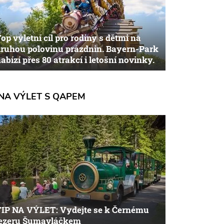
op výletní cíl pro rodiny s dětmi na
ruhou polovinu prázdnin. Bayern-Park
abízí přes 80 atrakcí i letošní novinky.
NA VÝLET S QAPEM
TIP NA VÝLET: Vydejte se k Černému
jezeru Šumavláčkem