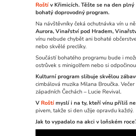
Roští
v Křimicích. Těšte se na den plný 
bohatý doprovodný program.
Na návštěvníky čeká ochutnávka vín u ně
Aurora, Vinařství pod Hradem, Vinařstv
vínu nebude chybět ani bohaté občerstve
nebo skvělé preclíky.
Součástí bohatého programu bude i možn
ostrůvek s minigolfem nebo si odpočinout 
Kulturní program slibuje skvělou zábav
cimbálová muzika Milana Broučka. Večer t
západních Čechách – Lucie Revival.
V
Roští
myslí i na ty, kteří vínu příliš n
pivem, takže si den užije opravdu každý.
Jak to vypadalo na akci v loňském roc