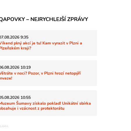
QAPOVKY – NEJRYCHLEJŠÍ ZPRÁVY
07.08.2026 9:35
Víkend plný akcí je tu! Kam vyrazit v Plzni a
Plzeňském kraji?
06.08.2026 10:19
Větráte v noci? Pozor, v Plzni hrozí netopýří
invaze!
05.08.2026 10:55
Muzeum Šumavy získalo poklad! Unikátní sbírka
obsahuje i vzácnost z protektorátu