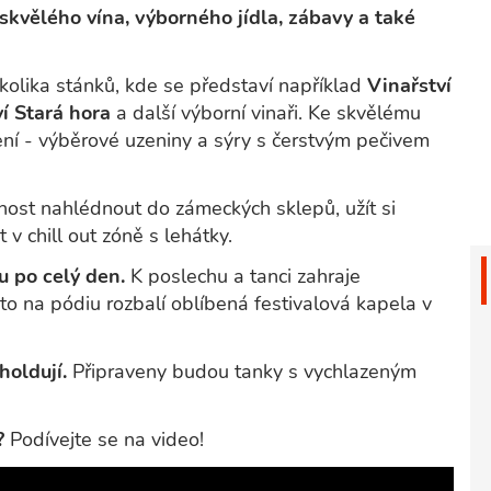
skvělého vína, výborného jídla, zábavy a také
kolika stánků, kde se představí například
Vinařství
í Stará hora
a další výborní vinaři. Ke skvělému
ní - výběrové uzeniny a sýry s čerstvým pečivem
ost nahlédnout do zámeckých sklepů, užít si
v chill out zóně s lehátky.
u po celý den.
K poslechu a tanci zahraje
o na pódiu rozbalí oblíbená festivalová kapela v
eholdují.
Připraveny budou tanky s vychlazeným
e?
Podívejte se na video!