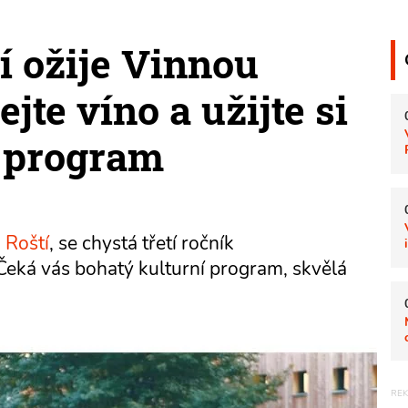
í ožije Vinnou
jte víno a užijte si
í program
 Roští
, se chystá třetí ročník
 Čeká vás bohatý kulturní program, skvělá