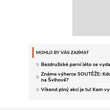
MOHLO BY VÁS ZAJÍMAT
Bezdružické parní léto se vyd
Známe výherce SOUTĚŽE: Kdo
na Švihově?
Víkend plný akcí je tu! Kam vyr