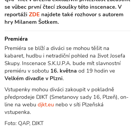
se vůbec první čtecí zkoušky této inscenace. V
reportáži
ZDE
najdete také rozhovor s autorem
hry Milanem Šotkem.
Premiéra
Premiéra se blíží a diváci se mohou těšit na
kabaret, hudbu i netradiční pohled na život Josefa
Skupy. Inscenace S.K.U.P.A. bude mít slavnostní
premiéru v sobotu
16. května
od 19 hodin ve
Velkém divadle v Plzni
.
Vstupenky mohou diváci zakoupit v pokladně
předprodeje DJKT (Smetanovy sady 16, Plzeň), on-
line na webu
djkt.eu
nebo v síti Plzeňská
vstupenka.
Foto: QAP, DJKT