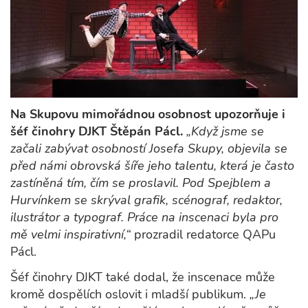
Na Skupovu mimořádnou osobnost upozorňuje i
šéf činohry DJKT Štěpán Pácl.
„Když jsme se
začali zabývat osobností Josefa Skupy, objevila se
před námi obrovská šíře jeho talentu, která je často
zastíněná tím, čím se proslavil. Pod Spejblem a
Hurvínkem se skrýval grafik, scénograf, redaktor,
ilustrátor a typograf. Práce na inscenaci byla pro
mě velmi inspirativní,“
prozradil redatorce QAPu
Pácl.
Šéf činohry DJKT také dodal, že inscenace může
kromě dospělích oslovit i mladší publikum.
„Je