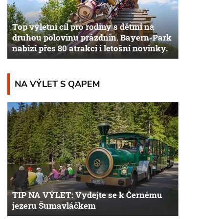
Top výletní cíl pro rodiny s dětmi na
druhou polovinu prázdnin. Bayern-Park
nabízí přes 80 atrakcí i letošní novinky.
NA VÝLET S QAPEM
TIP NA VÝLET: Vydejte se k Černému
jezeru Šumavláčkem