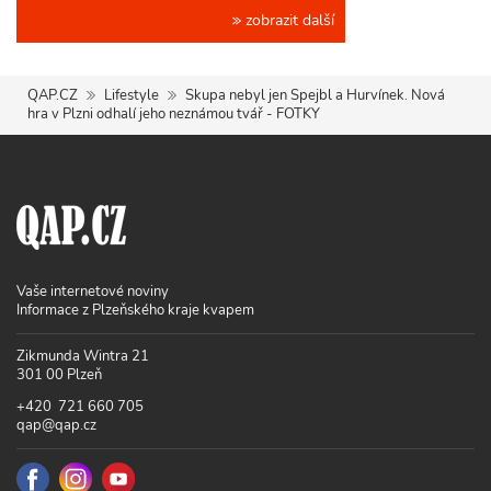
zobrazit další
QAP.CZ
Lifestyle
Skupa nebyl jen Spejbl a Hurvínek. Nová
hra v Plzni odhalí jeho neznámou tvář - FOTKY
Vaše internetové noviny
Informace z Plzeňského kraje kvapem
Zikmunda Wintra 21
301 00 Plzeň
+420 721 660 705
qap@qap.cz