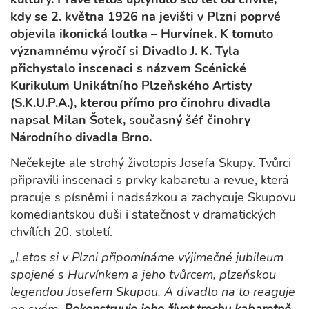
kdy se 2. května 1926 na jevišti v Plzni poprvé
objevila ikonická loutka – Hurvínek. K tomuto
významnému výročí si Divadlo J. K. Tyla
přichystalo inscenaci s názvem Scénické
Kurikulum Unikátního Plzeňského Artisty
(S.K.U.P.A.), kterou přímo pro činohru divadla
napsal Milan Šotek, současný šéf činohry
Národního divadla Brno.
Nečekejte ale strohý životopis Josefa Skupy. Tvůrci
připravili inscenaci s prvky kabaretu a revue, která
pracuje s písněmi i nadsázkou a zachycuje Skupovu
komediantskou duši i statečnost v dramatických
chvílích 20. století.
„Letos si v Plzni připomínáme výjimečné jubileum
spojené s Hurvínkem a jeho tvůrcem, plzeňskou
legendou Josefem Skupou. A divadlo na to reaguje