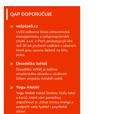
QAP DOPORUČUJE
vošplzeň.cz
Vyšší odborná škola zdravotnická,
managementu a veřejnosprávních
studií, s.r.o. v Plzni poskytuje již více
než 30 let profesní vzdělání v oborech,
které jsou vysoce žádané na trhu
práce.
Divadélko JoNáš
Divadélko JoNáš je baštou
amatérského divadla a vývěsním
štítem projektu Amatéři sobě.
Yoga Ateliér
Yoga Ateliér nabízí širokou škálu lekcí
a kurzů, které vám pomohou
odpočinout si, získat novou energii a
podpořit vaše fyzické i psychické
zdraví.