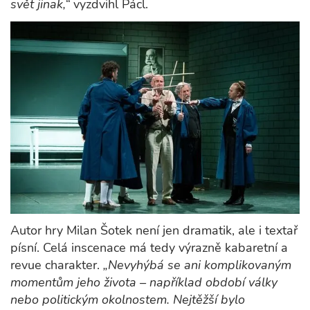
svět jinak,“
vyzdvihl Pácl.
Autor hry Milan Šotek není jen dramatik, ale i textař
písní. Celá inscenace má tedy výrazně kabaretní a
revue charakter.
„Nevyhýbá se ani komplikovaným
momentům jeho života – například období války
nebo politickým okolnostem. Nejtěžší bylo