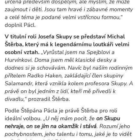
určená především dospělým, ale myslím, že může
zaujmout i děti. Jsou tam hravé i zábavné momenty
a celé téma je podané velmi vstřícnou formou,“
doplnil Pácl.
V titulní roli Josefa Skupy se představí Michal
Štěrba, který má k legendárnímu loutkáři velmi
osobní vztah.
„Vyrůstal jsem na Spejblovi a
Hurvínkovi. Doma jsem měl klasické desky a
dodnes si je schovávám. Navíc byl naším rodinným
přítelem Radko Haken, zakládající člen skupiny
Salamandr, která vznikla kolem profesora Skupy. A
právě on byl jedním z lidí, kteří mě přivedli k
divadlu,“
prozradil Štěrba.
Podle Štěpána Pácla je právě Štěrba pro roli
ideální volbou.
„U něj mám pocit, že
on
Skupu
nehraje, on se jím na okamžik i stává
. Rozumí jeho
pochybnostem, jeho talentu i tomu, jaké je to vidět