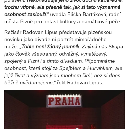
po svém.
Rekonstruuje jeho život trochu
kabaretně,
trochu vtipně, ale přesně tak, jak si tato významná
osobnost zaslouží
,“
uvedla Eliška Bartáková, radní
města Plzně pro oblast kultury a památkové péče.
Režisér Radovan Lipus představuje plzeňskou
novinku jako divadelní portrét mimořádného
muže.
„
Tohle není žádný pomník
. Zajímá nás Skupa
jako člověk všestranný, odvážný, vynalézavý,
spojený s Plzní i s tímto divadlem. Připomínáme
osobnost, která stojí za Spejblem a Hurvínkem, ale
jejíž život a význam jsou mnohem širší, než si dnes
běžně uvědomujeme,“
řekl Radovan Lipus.