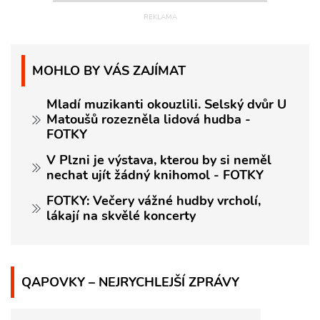
MOHLO BY VÁS ZAJÍMAT
Mladí muzikanti okouzlili. Selský dvůr U
Matoušů rozezněla lidová hudba -
FOTKY
V Plzni je výstava, kterou by si neměl
nechat ujít žádný knihomol - FOTKY
FOTKY: Večery vážné hudby vrcholí,
lákají na skvělé koncerty
QAPOVKY – NEJRYCHLEJŠÍ ZPRÁVY