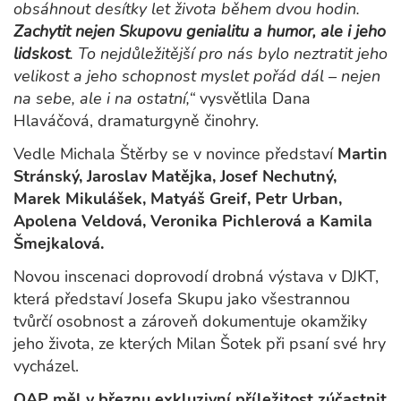
obsáhnout desítky let života během dvou hodin.
Zachytit nejen Skupovu genialitu a humor, ale i jeho
lidskost
. To nejdůležitější pro nás bylo neztratit jeho
velikost a jeho schopnost myslet pořád dál – nejen
na sebe, ale i na ostatní,“
vysvětlila Dana
Hlaváčová, dramaturgyně činohry.
Vedle Michala Štěrby se v novince představí
Martin
Stránský, Jaroslav Matějka, Josef Nechutný,
Marek Mikulášek, Matyáš Greif, Petr Urban,
Apolena Veldová, Veronika Pichlerová a Kamila
Šmejkalová.
Novou inscenaci doprovodí drobná výstava v DJKT,
která představí Josefa Skupu jako všestrannou
tvůrčí osobnost a zároveň dokumentuje okamžiky
jeho života, ze kterých Milan Šotek při psaní své hry
vycházel.
QAP měl v březnu exkluzivní příležitost zúčastnit