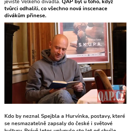
jeviště Velkého divadla.
QAP byl u toho, když
tvůrci odhalili, co všechno nová inscenace
divákům přinese.
Kdo by neznal Spejbla a Hurvínka, postavy, které
se nesmazatelně zapsaly do české i světové
kultury. Právě letos uplynulo sto let od chvíle,