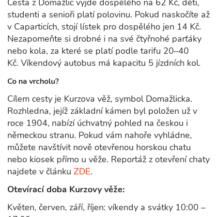
Cesta z Domažlic vyjde dospělého na 62 Kč, děti,
studenti a senioři platí polovinu. Pokud naskočíte až
v Caparticích, stojí lístek pro dospělého jen 14 Kč.
Nezapomeňte si drobné i na své čtyřnohé parťáky
nebo kola, za které se platí podle tarifu 20–40
Kč. Víkendový autobus má kapacitu 5 jízdních kol.
Co na vrcholu?
Cílem cesty je Kurzova věž, symbol Domažlicka.
Rozhledna, jejíž základní kámen byl položen už v
roce 1904, nabízí úchvatný pohled na českou i
německou stranu. Pokud vám nahoře vyhládne,
můžete navštívit nově otevřenou horskou chatu
nebo kiosek přímo u věže. Reportáž z otevření chaty
najdete v článku
ZDE
.
Otevírací doba Kurzovy věže:
Květen, červen, září, říjen: víkendy a svátky 10:00 –