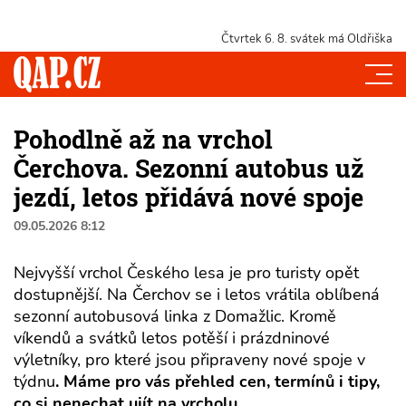
Čtvrtek 6. 8.
svátek má Oldřiška
Pohodlně až na vrchol
Čerchova. Sezonní autobus už
jezdí, letos přidává nové spoje
09.05.2026 8:12
Nejvyšší vrchol Českého lesa je pro turisty opět
dostupnější. Na Čerchov se i letos vrátila oblíbená
sezonní autobusová linka z Domažlic. Kromě
víkendů a svátků letos potěší i prázdninové
výletníky, pro které jsou připraveny nové spoje v
týdnu
. Máme pro vás přehled cen, termínů i tipy,
co si nenechat ujít na vrcholu.