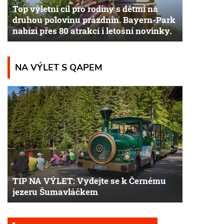
Top výletní cíl pro rodiny s dětmi na
druhou polovinu prázdnin. Bayern-Park
nabízí přes 80 atrakcí i letošní novinky.
NA VÝLET S QAPEM
TIP NA VÝLET: Vydejte se k Černému
jezeru Šumavláčkem