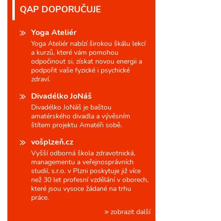
QAP DOPORUČUJE
Yoga Ateliér
Yoga Ateliér nabízí širokou škálu lekcí
a kurzů, které vám pomohou
odpočinout si, získat novou energii a
podpořit vaše fyzické i psychické
zdraví.
Divadélko JoNáš
Divadélko JoNáš je baštou
amatérského divadla a vývěsním
štítem projektu Amatéři sobě.
vošplzeň.cz
Vyšší odborná škola zdravotnická,
managementu a veřejnosprávních
studií, s.r.o. v Plzni poskytuje již více
než 30 let profesní vzdělání v oborech,
které jsou vysoce žádané na trhu
práce.
zobrazit další