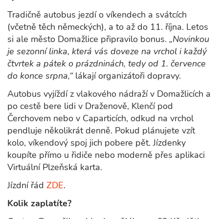
Tradičně autobus jezdí o víkendech a svátcích
(včetně těch německých), a to až do 11. října. Letos
si ale město Domažlice připravilo bonus.
„Novinkou
je sezonní linka, která vás doveze na vrchol i každý
čtvrtek a pátek o prázdninách, tedy od 1. července
do konce srpna,“
lákají organizátoři dopravy.
Autobus vyjíždí z vlakového nádraží v Domažlicích a
po cestě bere lidi v Draženově, Klenčí pod
Čerchovem nebo v Caparticích, odkud na vrchol
pendluje několikrát denně. Pokud plánujete vzít
kolo, víkendový spoj jich pobere pět. Jízdenky
koupíte přímo u řidiče nebo moderně přes aplikaci
Virtuální Plzeňská karta.
Jízdní řád
ZDE
.
Kolik zaplatíte?