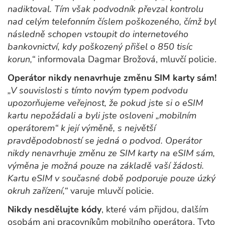
nadiktoval. Tím však podvodník převzal kontrolu
nad celým telefonním číslem poškozeného, čímž byl
následně schopen vstoupit do internetového
bankovnictví, kdy poškozený přišel o 850 tisíc
korun,“
informovala Dagmar Brožová, mluvčí policie.
Operátor nikdy nenavrhuje změnu SIM karty sám!
„V souvislosti s tímto novým typem podvodu
upozorňujeme veřejnost, že pokud jste si o eSIM
kartu nepožádali a byli jste osloveni „mobilním
operátorem“ k její výměně, s největší
pravděpodobností se jedná o podvod. Operátor
nikdy nenavrhuje změnu ze SIM karty na eSIM sám,
výměna je možná pouze na základě vaší žádosti.
Kartu eSIM v současné době podporuje pouze úzký
okruh zařízení,“
varuje mluvčí policie.
Nikdy nesdělujte kódy
, které vám přijdou, dalším
osobám ani pracovníkům mobilního operátora. Tyto