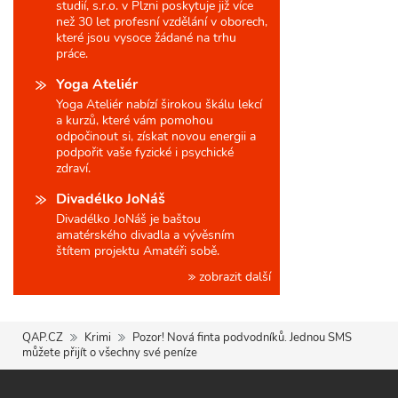
studií, s.r.o. v Plzni poskytuje již více
než 30 let profesní vzdělání v oborech,
které jsou vysoce žádané na trhu
práce.
Yoga Ateliér
Yoga Ateliér nabízí širokou škálu lekcí
a kurzů, které vám pomohou
odpočinout si, získat novou energii a
podpořit vaše fyzické i psychické
zdraví.
Divadélko JoNáš
Divadélko JoNáš je baštou
amatérského divadla a vývěsním
štítem projektu Amatéři sobě.
zobrazit další
QAP.CZ
Krimi
Pozor! Nová finta podvodníků. Jednou SMS
můžete přijít o všechny své peníze