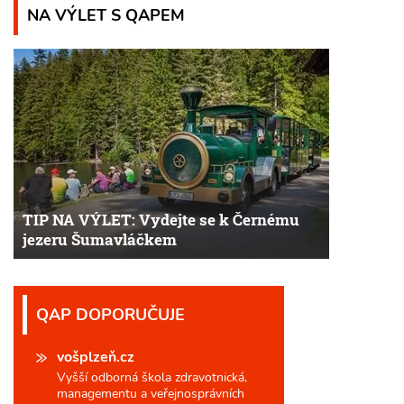
NA VÝLET S QAPEM
TIP NA VÝLET: Vydejte se k Černému
jezeru Šumavláčkem
QAP DOPORUČUJE
vošplzeň.cz
Vyšší odborná škola zdravotnická,
managementu a veřejnosprávních