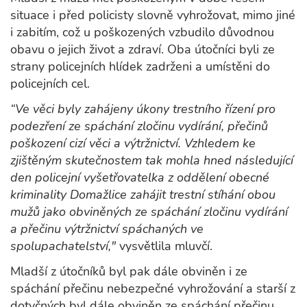
situace i před policisty slovně vyhrožovat, mimo jiné
i zabitím, což u poškozených vzbudilo důvodnou
obavu o jejich život a zdraví. Oba útočníci byli ze
strany policejních hlídek zadrženi a umístěni do
policejních cel.
“Ve věci byly zahájeny úkony trestního řízení pro
podezření ze spáchání zločinu vydírání, přečinů
poškození cizí věci a výtržnictví. Vzhledem ke
zjištěným skutečnostem tak mohla hned následující
den policejní vyšetřovatelka z oddělení obecné
kriminality Domažlice zahájit trestní stíhání obou
mužů jako obviněných ze spáchání zločinu vydírání
a přečinu výtržnictví spáchaných ve
spolupachatelství,"
vysvětlila mluvčí.
Mladší z útočníků byl pak dále obviněn i ze
spáchání přečinu nebezpečné vyhrožování a starší z
dotyčných byl dále obviněn ze spáchání přečinu