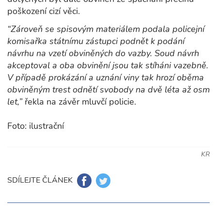
poškození cizí věci.
“Zároveň se spisovým materiálem podala policejní
komisařka státnímu zástupci podnět k podání
návrhu na vzetí obviněných do vazby. Soud návrh
akceptoval a oba obvinění jsou tak stíháni vazebně.
V případě prokázání a uznání viny tak hrozí oběma
obviněným trest odnětí svobody na dvě léta až osm
let,”
řekla na závěr mluvčí policie.
Foto: ilustrační
KR
SDÍLEJTE ČLÁNEK