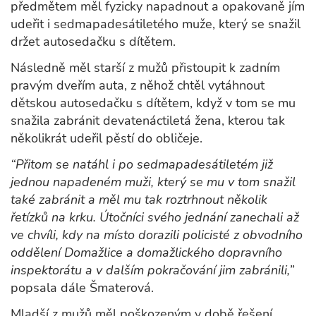
předmětem měl fyzicky napadnout a opakovaně jím
udeřit i sedmapadesátiletého muže, který se snažil
držet autosedačku s dítětem.
Následně měl starší z mužů přistoupit k zadním
pravým dveřím auta, z něhož chtěl vytáhnout
dětskou autosedačku s dítětem, když v tom se mu
snažila zabránit devatenáctiletá žena, kterou tak
několikrát udeřil pěstí do obličeje.
“Přitom se natáhl i po sedmapadesátiletém již
jednou napadeném muži, který se mu v tom snažil
také zabránit a měl mu tak roztrhnout několik
řetízků na krku. Útočníci svého jednání zanechali až
ve chvíli, kdy na místo dorazili policisté z obvodního
oddělení Domažlice a domažlického dopravního
inspektorátu a v dalším pokračování jim zabránili,”
popsala dále Šmaterová.
Mladší z mužů měl poškozeným v době řešení