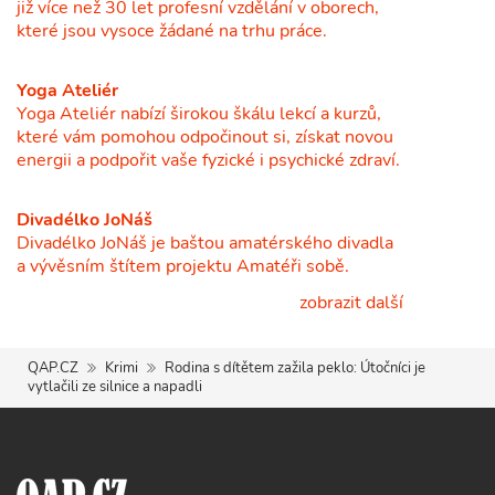
již více než 30 let profesní vzdělání v oborech,
které jsou vysoce žádané na trhu práce.
Yoga Ateliér
Yoga Ateliér nabízí širokou škálu lekcí a kurzů,
které vám pomohou odpočinout si, získat novou
energii a podpořit vaše fyzické i psychické zdraví.
Divadélko JoNáš
Divadélko JoNáš je baštou amatérského divadla
a vývěsním štítem projektu Amatéři sobě.
zobrazit další
QAP.CZ
Krimi
Rodina s dítětem zažila peklo: Útočníci je
vytlačili ze silnice a napadli