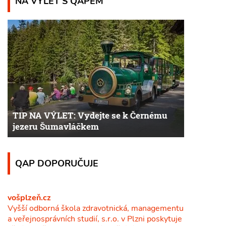
NA VÝLET S QAPEM
TIP NA VÝLET: Vydejte se k Černému
jezeru Šumavláčkem
QAP DOPORUČUJE
vošplzeň.cz
Vyšší odborná škola zdravotnická, managementu
a veřejnosprávních studií, s.r.o. v Plzni poskytuje