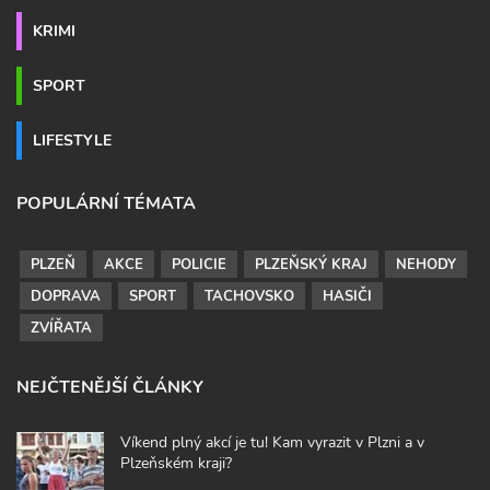
KRIMI
SPORT
LIFESTYLE
POPULÁRNÍ TÉMATA
PLZEŇ
AKCE
POLICIE
PLZEŇSKÝ KRAJ
NEHODY
DOPRAVA
SPORT
TACHOVSKO
HASIČI
ZVÍŘATA
NEJČTENĚJŠÍ ČLÁNKY
Víkend plný akcí je tu! Kam vyrazit v Plzni a v
Plzeňském kraji?