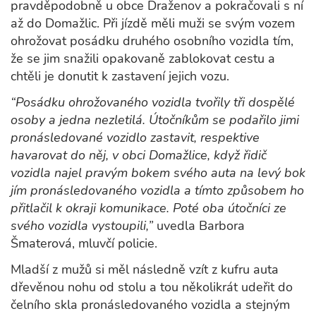
pravděpodobně u obce Draženov a pokračovali s ní
až do Domažlic. Při jízdě měli muži se svým vozem
ohrožovat posádku druhého osobního vozidla tím,
že se jim snažili opakovaně zablokovat cestu a
chtěli je donutit k zastavení jejich vozu.
“Posádku ohrožovaného vozidla tvořily tři dospělé
osoby a jedna nezletilá. Útočníkům se podařilo jimi
pronásledované vozidlo zastavit, respektive
havarovat do něj, v obci Domažlice, když řidič
vozidla najel pravým bokem svého auta na levý bok
jím pronásledovaného vozidla a tímto způsobem ho
přitlačil k okraji komunikace. Poté oba útočníci ze
svého vozidla vystoupili,”
uvedla Barbora
Šmaterová, mluvčí policie.
Mladší z mužů si měl následně vzít z kufru auta
dřevěnou nohu od stolu a tou několikrát udeřit do
čelního skla pronásledovaného vozidla a stejným