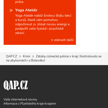
práce.
Yoga Ateliér
Yoga Ateliér nabízí širokou škálu lekcí
a kurzů, které vám pomohou
odpočinout si, získat novou energii a
podpořit vaše fyzické i psychické
zdraví.
zobrazit další
QAP.CZ
Krimi
Zátahy cizinecké policie v kraji: Kontrolovalo se
na ubytovnách i u Boleváku!
Vaše internetové noviny
Informace z Plzeňského kraje kvapem