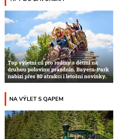
Top výletní cíl pro rodiny s dětmi na
druhou polovinu prázdnin. Bayern-Park
nabízí přes 80 atrakcí i letošní novinky.
NA VÝLET S QAPEM