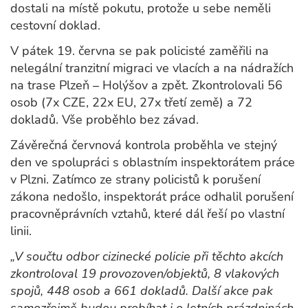
dostali na místě pokutu, protože u sebe neměli
cestovní doklad.
V pátek 19. června se pak policisté zaměřili na
nelegální tranzitní migraci ve vlacích a na nádražích
na trase Plzeň – Holýšov a zpět. Zkontrolovali 56
osob (7x CZE, 22x EU, 27x třetí země) a 72
dokladů. Vše proběhlo bez závad.
Závěrečná červnová kontrola proběhla ve stejný
den ve spolupráci s oblastním inspektorátem práce
v Plzni. Zatímco ze strany policistů k porušení
zákona nedošlo, inspektorát práce odhalil porušení
pracovněprávních vztahů, které dál řeší po vlastní
linii.
„V součtu odbor cizinecké policie při těchto akcích
zkontroloval 19 provozoven/objektů, 8 vlakových
spojů, 448 osob a 661 dokladů. Další akce pak