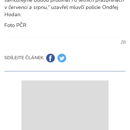
samozřejmě budou probíhat i o letních prázdninách
v červenci a srpnu,“
uzavřel mluvčí policie Ondřej
Hodan.
Foto PČR
ZB
SDÍLEJTE ČLÁNEK