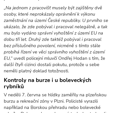
„Na jednom z pracovišť musely být zajištěny dvě
osoby, které neprokázaly oprávnění k výkonu
zaměstnání na území České republiky. U prvního se
ukázalo, že zde pobýval i pracoval nelegálně, a tak
mu bylo vydáno správní vyhoštění z území EU na
dobu tří let. Druhý zde taktéž pobýval i pracoval
bez příslušného povolení, nicméně s tímto stále
probíhá řízení ve věci správního vyhoštění z území
EU,“
uvedl policejní mluvčí Ondřej Hodan s tím, že
další čtyři cizinci dostali pokutu, protože u sebe
neměli platný doklad totožnosti.
Kontroly na burze i u boleveckých
rybníků
V neděli 7. června se hlídky zaměřily na plzeňskou
burzu a rekreační zóny v Plzni. Policisté vyrazili
například na Borskou přehradu nebo bolevecké