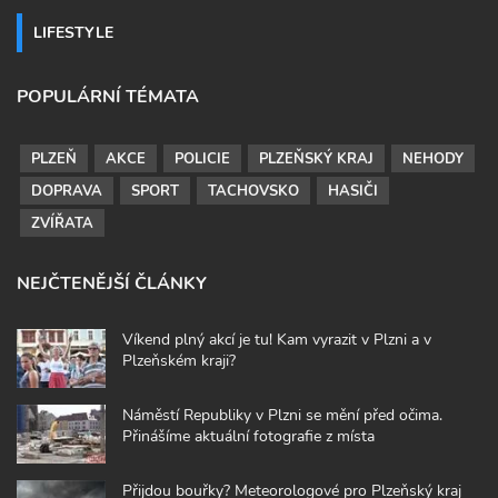
LIFESTYLE
POPULÁRNÍ TÉMATA
PLZEŇ
AKCE
POLICIE
PLZEŇSKÝ KRAJ
NEHODY
DOPRAVA
SPORT
TACHOVSKO
HASIČI
ZVÍŘATA
NEJČTENĚJŠÍ ČLÁNKY
Víkend plný akcí je tu! Kam vyrazit v Plzni a v
Plzeňském kraji?
Náměstí Republiky v Plzni se mění před očima.
Přinášíme aktuální fotografie z místa
Přijdou bouřky? Meteorologové pro Plzeňský kraj