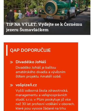
TIP NA VÝLET: Vydejte se k Černému
jezeru Šumavláčkem
QAP DOPORUČUJE
Divadélko JoNáš
Divadélko JoNáš je baštou
amatérského divadla a vývěsním
štítem projektu Amatéři sobě.
vošplzeň.cz
Vyšší odborná škola zdravotnická,
managementu a veřejnosprávních
studií, s.r.o. v Plzni poskytuje již více
než 30 let profesní vzdělání v oborech,
které jsou vysoce žádané na trhu