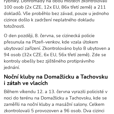
rybníky. Dohromady na obou místech zkontrolovali
100 osob (2x CZE, 12x EU, 86x třetí země) a 211
dokladů. Vše proběhlo bez závad, pouze u jednoho
cizince došlo k zadržení neplatného dokladu
totožnosti.
O den později, 8. června, se cizinecká policie
přesunula na Plzeň-venkov, kde vzala útokem
ubytovací zařízení. Zkontrolováno bylo 8 ubytoven a
94 osob (32x CZE, 6x EU, 56x třetí země). Zde se
kontroly obešly bez zjištěného protiprávního
jednání.
Noční kluby na Domažlicku a Tachovsku
i zátah ve vlacích
Během víkendu 12. a 13. června vyrazili policisté v
noci do terénu na Domažlicku a Tachovsku, kde se
zaměřili na noční kluby a masážní salony. Celkem
zkontrolovali 5 provozoven a 96 osob. Dva cizinci