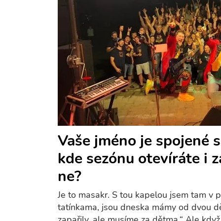
Vaše jméno je spojené 
kde sezónu otevíráte i z
ne?
Je to masakr. S tou kapelou jsem tam v po
tatínkama, jsou dneska mámy od dvou dětí
zapařily, ale musíme za dětma.“ Ale když