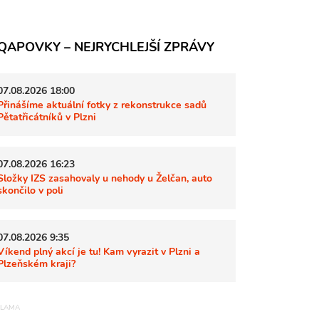
QAPOVKY – NEJRYCHLEJŠÍ ZPRÁVY
07.08.2026 18:00
Přinášíme aktuální fotky z rekonstrukce sadů
Pětatřicátníků v Plzni
07.08.2026 16:23
Složky IZS zasahovaly u nehody u Želčan, auto
skončilo v poli
07.08.2026 9:35
Víkend plný akcí je tu! Kam vyrazit v Plzni a
Plzeňském kraji?