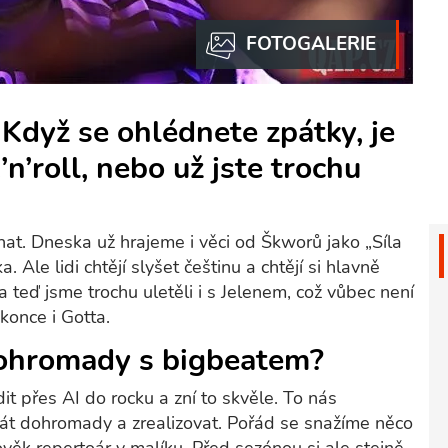
 Když se ohlédnete zpátky, je
’n’roll, nebo už jste trochu
at. Dneska už hrajeme i věci od Škworů jako „Síla
a. Ale lidi chtějí slyšet češtinu a chtějí si hlavně
 teď jsme trochu uletěli i s Jelenem, což vůbec není
okonce i Gotta.
 dohromady s bigbeatem?
it přes AI do rocku a zní to skvěle. To nás
dát dohromady a zrealizovat. Pořád se snažíme něco