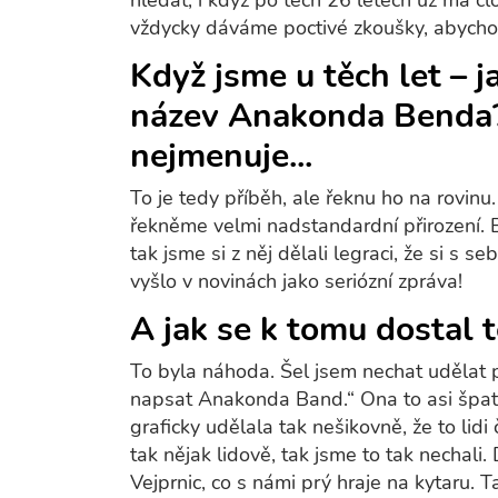
hledat, i když po těch 26 letech už má čl
vždycky dáváme poctivé zkoušky, abychom
Když jsme u těch let – j
název Anakonda Benda?
nejmenuje...
To je tedy příběh, ale řeknu ho na rovinu. 
řekněme velmi nadstandardní přirození. 
tak jsme si z něj dělali legraci, že si s 
vyšlo v novinách jako seriózní zpráva!
A jak se k tomu dostal 
To byla náhoda. Šel jsem nechat udělat p
napsat Anakonda Band.“ Ona to asi špatn
graficky udělala tak nešikovně, že to li
tak nějak lidově, tak jsme to tak nechali.
Vejprnic, co s námi prý hraje na kytaru. T