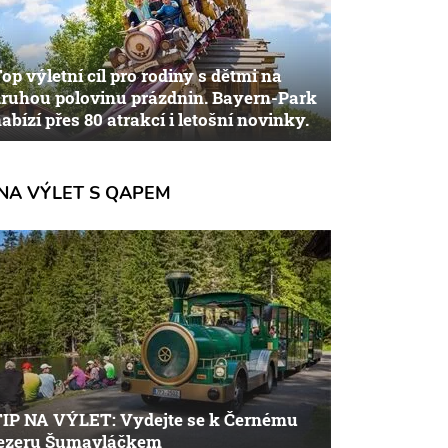
op výletní cíl pro rodiny s dětmi na
ruhou polovinu prázdnin. Bayern-Park
abízí přes 80 atrakcí i letošní novinky.
NA VÝLET S QAPEM
TIP NA VÝLET: Vydejte se k Černému
jezeru Šumavláčkem