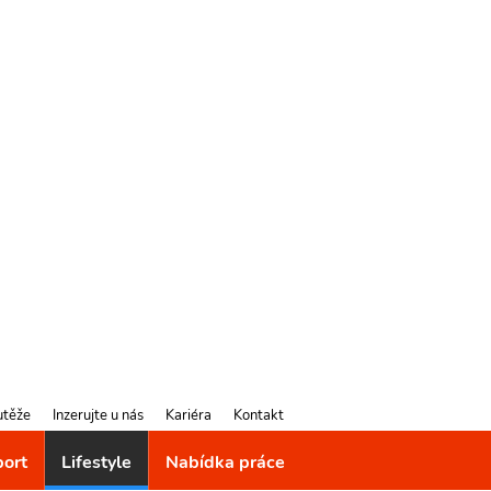
utěže
Inzerujte u nás
Kariéra
Kontakt
port
Lifestyle
Nabídka práce