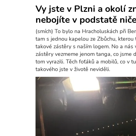
Vy jste v Plzni a okolí z
nebojíte v podstatě nič
(smích) To bylo na Hracholuskách při Bená
tam s jednou kapelou ze Zbůchu, kterou t
takové zástěry s naším logem. No a nás v 
zástěry vezmeme jenom tanga, co jsme dost
tom vyrazili. Těch foťáků a mobilů, co v tu
takového jste v životě neviděli.