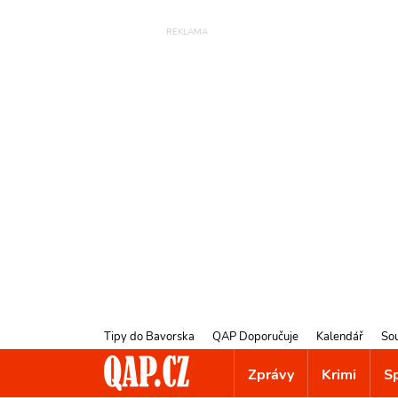
Tipy do Bavorska
QAP Doporučuje
Kalendář
So
Zprávy
Krimi
S