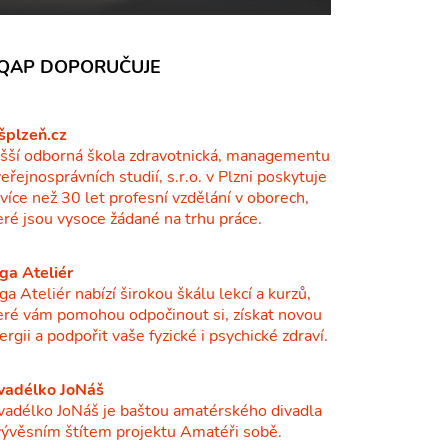
QAP DOPORUČUJE
šplzeň.cz
šší odborná škola zdravotnická, managementu
veřejnosprávních studií, s.r.o. v Plzni poskytuje
ž více než 30 let profesní vzdělání v oborech,
eré jsou vysoce žádané na trhu práce.
ga Ateliér
ga Ateliér nabízí širokou škálu lekcí a kurzů,
eré vám pomohou odpočinout si, získat novou
ergii a podpořit vaše fyzické i psychické zdraví.
vadélko JoNáš
vadélko JoNáš je baštou amatérského divadla
vývěsním štítem projektu Amatéři sobě.