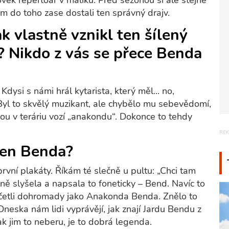
ověk repertoár v malíku. Před sezónou si ale stejně
 do toho zase dostali ten správný drajv.
ak vlastně vznikl ten šílený
 Nikdo z vás se přece Benda
Kdysi s námi hrál kytarista, který měl... no,
Byl to skvělý muzikant, ale chybělo mu sebevědomí,
sebou v teráriu vozí „anakondu“. Dokonce to tehdy
ten Benda?
rvní plakáty. Říkám té slečně u pultu: „Chci tam
ě slyšela a napsala to foneticky – Bend. Navíc to
di četli dohromady jako Anakonda Benda. Znělo to
 Dneska nám lidi vyprávějí, jak znají Jardu Bendu z
ak jim to neberu, je to dobrá legenda.