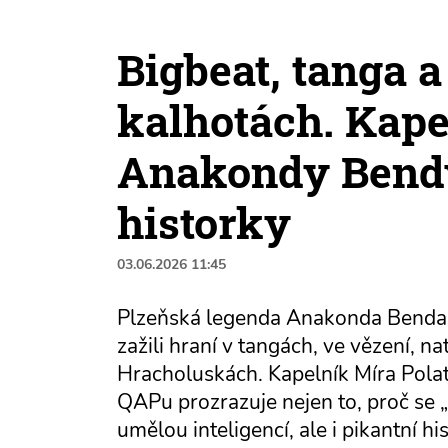
Bigbeat, tanga 
kalhotách. Kape
Anakondy Bendy 
historky
03.06.2026 11:45
Plzeňská legenda Anakonda Benda br
zažili hraní v tangách, ve vězení, n
Hracholuskách. Kapelník Míra Pola
QAPu prozrazuje nejen to, proč se „
umělou inteligencí, ale i pikantní h