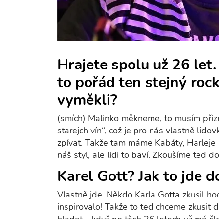
Hrajete spolu už 26 let.
to pořád ten stejný rock
vyměkli?
(smích) Malinko měkneme, to musím přizn
starejch vín“, což je pro nás vlastně lidovk
zpívat. Takže tam máme Kabáty, Harleje a
náš styl, ale lidi to baví. Zkoušíme teď d
Karel Gott? Jak to jde
Vlastně jde. Někdo Karla Gotta zkusil hod
inspirovalo! Takže to teď chceme zkusit 