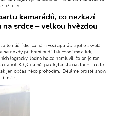
e už roky.
 partu kamarádů, co nezkazí
u na srdce – velkou hvězdou
Je to náš řidič, co nám vozí aparát, a jeho skvělá
se někdy při hraní nudí, tak chodí mezi lidi,
nich legrácky. Jedné holce namluvil, že on je ten
o naučil. Když na něj pak kytarista nastoupil, co to
já tak jen občas něco prohodím.“ Děláme prostě show
. (smích)