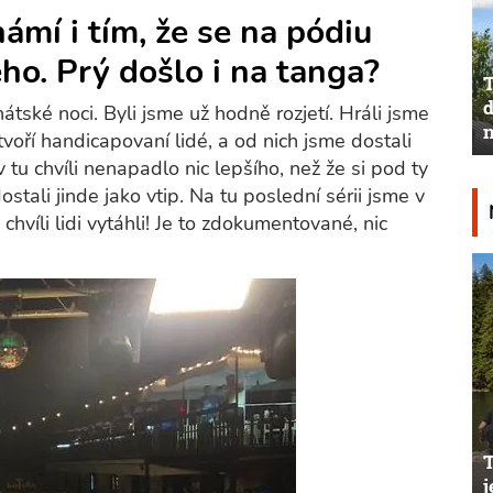
námí i tím, že se na pódiu
eho. Prý došlo i na tanga?
T
d
tské noci. Byli jsme už hodně rozjetí. Hráli jsme
n
voří handicapovaní lidé, a od nich jsme dostali
tu chvíli nenapadlo nic lepšího, než že si pod ty
ali jinde jako vtip. Na tu poslední sérii jsme v
 chvíli lidi vytáhli! Je to zdokumentované, nic