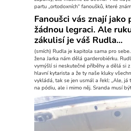
partu „ortodoxních“ fanoušků, které znám
Fanoušci vás znají jako
žádnou legraci. Ale ruk
zákulisí je váš Rudla...
(smích) Rudla je kapitola sama pro sebe. 
žena Jarka nám dělá garderobiérku. Rudla 
vymýšlí si neskutečné příběhy a dělá si z 
hlavní kytarista a že ty naše kluky všechn
vykládá, tak se jen usmál a řekl: „Ale, 
na pódiu, ale i mimo něj. Sranda musí být