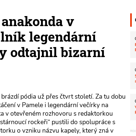
a anakonda v
lník legendární
odtajnil bizarní
ázdí pódia už přes čtvrt století. Za tu dobu
atáčení v Pamele i legendární večírky na
ta v otevřeném rozhovoru s redaktorkou
stárnoucí rockeři“ pustili do spolupráce s
istorku o vzniku názvu kapely, který zná v