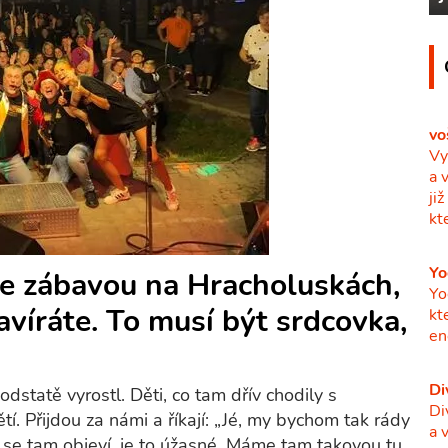
vo
Vy
a 
ji
kt
Yo
se zábavou na Hracholuskách,
Yo
avíráte. To musí být srdcovka,
kt
en
Di
dstatě vyrostl. Děti, co tam dřív chodily s
Di
. Přijdou za námi a říkají: „Jé, my bychom tak rády
a 
 se tam objeví, je to úžasné. Máme tam takovou tu