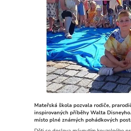
Mateřská škola pozvala rodiče, prarodi
inspirovaných příběhy Walta Disneyho.
místo plné známých pohádkových post
Děti se doslova mávnutím kouzelného prou