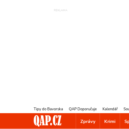
Tipy do Bavorska
QAP Doporučuje
Kalendář
So
Zprávy
Krimi
S