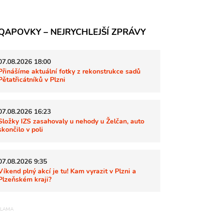
QAPOVKY – NEJRYCHLEJŠÍ ZPRÁVY
07.08.2026 18:00
Přinášíme aktuální fotky z rekonstrukce sadů
Pětatřicátníků v Plzni
07.08.2026 16:23
Složky IZS zasahovaly u nehody u Želčan, auto
skončilo v poli
07.08.2026 9:35
Víkend plný akcí je tu! Kam vyrazit v Plzni a
Plzeňském kraji?