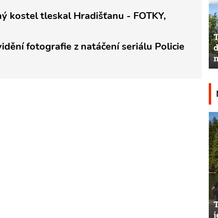
ný kostel tleskal Hradišťanu - FOTKY,
T
dění fotografie z natáčení seriálu Policie
d
n