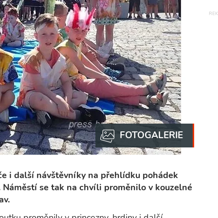
če i další návštěvníky na přehlídku pohádek
 Náměstí se tak na chvíli proměnilo v kouzelné
av.
tku proměnily v princezny, hrdiny i další