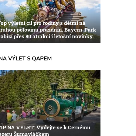
op výletní cíl pro rodiny s dětmi na
ruhou polovinu prázdnin. Bayern-Park
abízí přes 80 atrakcí i letošní novinky.
NA VÝLET S QAPEM
TIP NA VÝLET: Vydejte se k Černému
jezeru Šumavláčkem