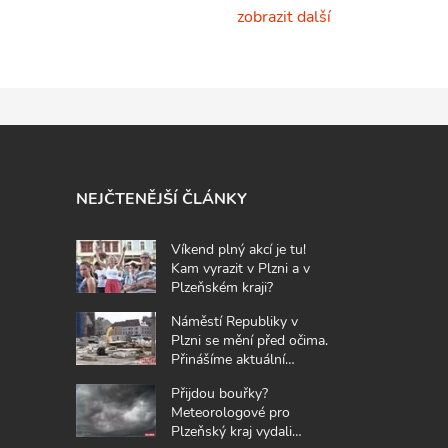
zobrazit další
NEJČTENĚJŠÍ ČLÁNKY
Víkend plný akcí je tu!
Kam vyrazit v Plzni a v
Plzeňském kraji?
Náměstí Republiky v
Plzni se mění před očima.
Přinášíme aktuální
fotografie z místa
Přijdou bouřky?
Meteorologové pro
Plzeňský kraj vydali