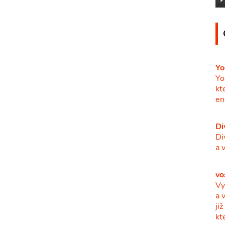
Yo
Yo
kt
en
Di
Di
a 
vo
Vy
a 
ji
kt