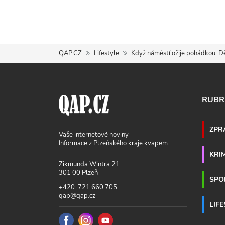
QAP.CZ
Lifestyle
Když náměstí ožije pohádkou. Dě
RUBR
ZPR
Vaše internetové noviny
Informace z Plzeňského kraje kvapem
KRI
Zikmunda Wintra 21
301 00 Plzeň
SPO
+420 721 660 705
qap@qap.cz
LIF