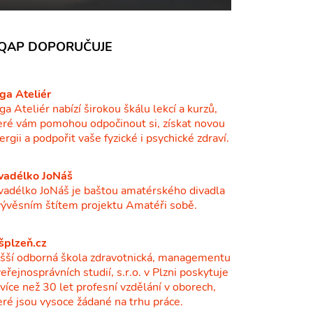
QAP DOPORUČUJE
ga Ateliér
ga Ateliér nabízí širokou škálu lekcí a kurzů,
eré vám pomohou odpočinout si, získat novou
ergii a podpořit vaše fyzické i psychické zdraví.
vadélko JoNáš
vadélko JoNáš je baštou amatérského divadla
vývěsním štítem projektu Amatéři sobě.
šplzeň.cz
šší odborná škola zdravotnická, managementu
veřejnosprávních studií, s.r.o. v Plzni poskytuje
ž více než 30 let profesní vzdělání v oborech,
eré jsou vysoce žádané na trhu práce.