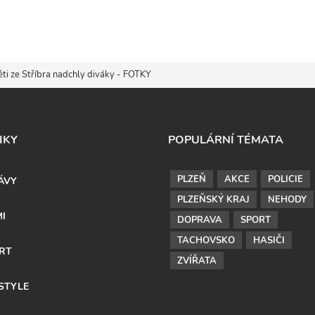
ti ze Stříbra nadchly diváky - FOTKY
IKY
POPULÁRNÍ TÉMATA
PLZEŇ
AKCE
POLICIE
ÁVY
PLZEŇSKÝ KRAJ
NEHODY
MI
DOPRAVA
SPORT
TACHOVSKO
HASIČI
RT
ZVÍŘATA
ESTYLE